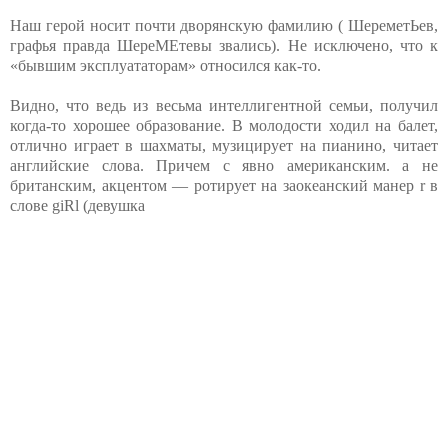
Наш герой носит почти дворянскую фамилию ( ШереметЬев,
графья правда ШереМЕтевы звались). Не исключено, что к
«бывшим эксплуататорам» относился как-то.
Видно, что ведь из весьма интеллигентной семьи, получил
когда-то хорошее образование. В молодости ходил на балет,
отлично играет в шахматы, музицирует на пианино, читает
английские слова. Причем с явно американским. а не
британским, акцентом — ротирует на заокеанский манер r в
слове giRl (девушка