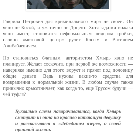
Гаврила Петрович для криминального мира не своей. Он
явно не Косой, и уж точно не Доцент. Хотя задатки вожака
явно имеет, становится неформальным лидером тройки,
словно «мозговой центр» рулит Косым и Василием
Алибабаевичем.
Но становиться блатным, авторитетом Хмырь явно не
планирует. Желает соскочить при первой же возможности —
наверняка именно для этого ворует и прячет под половицу
общие деньги. Ведь нужны какие-то средства для
возвращения к нормальной жизни. В любом случае также
привычно крысятничает, как когда-то, еще Трусом будучи —
чей туфля?
Буквально слезы наворачиваются, когда Хмырь
смотрит из окна на красиво катающую девушку
и рассказывает о «Лебедином озере», о своей
прошлой жизни.