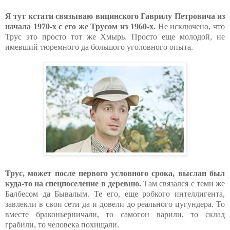
Я тут кстати связываю вицинского Гаврилу Петровича из
начала 1970-х с его же Трусом из 1960-х.
Не исключено, что
Трус это просто тот же Хмырь. Просто еще молодой, не
имевший тюремного да большого уголовного опыта.
Трус, может после первого условного срока, выслан был
куда-то на спецпоселение в деревню.
Там связался с теми же
Балбесом да Бывалым. Те его, еще робкого интеллигента,
завлекли в свои сети да и довели до реального цугундера. То
вместе браконьерничали, то самогон варили, то склад
грабили, то человека похищали.