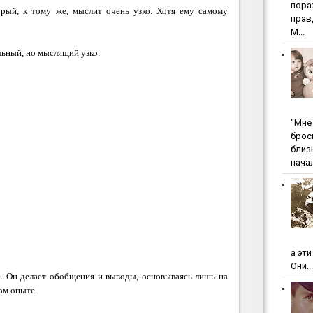
пopa
рый, к тому же, мыслит очень узко. Хотя ему самому
пpaв
М...
льный, но мыслящий узко.
"Мнe 
бpoc
близ
начал
а эт
Они...
е. Он делает обобщения и выводы, основываясь лишь на
ом опыте.