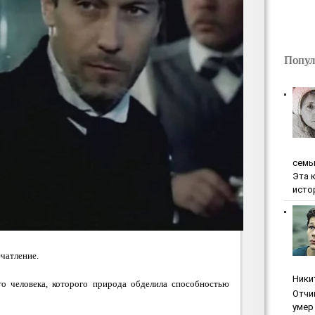
Попул
ceмь
Эта 
исто
чатление.
Ники
о человека, которого природа обделила способностью
Oтчи
умep 