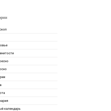
ории
скоп
овье
енитости
ресно
рсно
рии
а
ота
нария
ый календарь