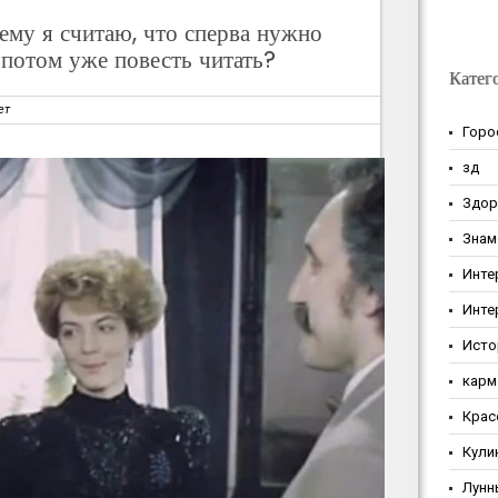
ему я считаю, что сперва нужно
 потом уже повесть читать?
Катег
ет
Горо
зд
Здор
Знам
Инте
Инте
Исто
карм
Крас
Кули
Лунн