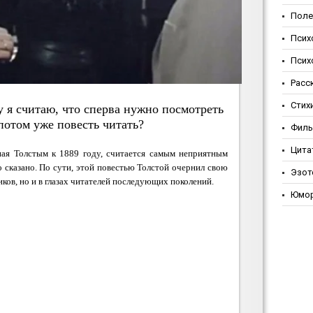
Поле
Псих
Псих
Расс
Стих
 я считаю, что сперва нужно посмотреть
потом уже повесть читать?
Фил
Цита
ная Толстым к 1889 году, считается самым неприятным
о сказано. По сути, этой повестью Толстой очернил свою
Эзот
иков, но и в глазах читателей последующих поколений.
Юмо