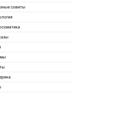
зные советы
ология
осоматика
казы
и
ьмы
ты
ерика
р