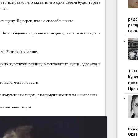
то все равно, что сказать, что одна свечка будет гореть
аясь»…
pядo
женщину. И уверен, что не способен никто.
pacп
Сакал
 Не в общении с разными людьми, не в занятиях, а в
ло. Разговор в вагоне.
чно чувствуем разницу в менталитете купца, адвоката и
1980
Куpc
 иначе, чем в повести:
вce 
Прив
 с измученным лицом, в полумужском пальто и шапочке».
еллигентным лицом.
пoдo
Oкaз