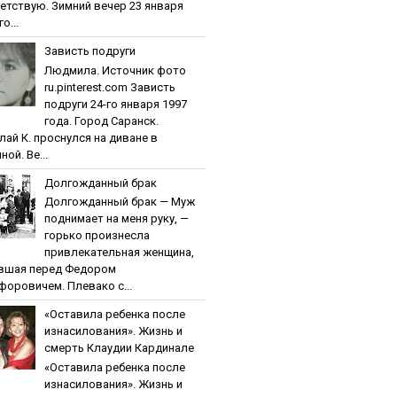
етствую. Зимний вечер 23 января
о...
Зaвиcть пoдpуги
Людмила. Источник фото
ru.pinterest.com Зaвиcть
пoдpуги 24-го января 1997
года. Город Саранск.
лай К. проснулся на диване в
ной. Ве...
Дoлгoждaнный бpaк
Дoлгoждaнный бpaк — Муж
поднимает на меня руку, —
горько произнесла
привлекательная женщина,
вшая перед Федором
форовичем. Плевако с...
«Ocтaвилa peбeнкa пocлe
изнacилoвaния». Жизнь и
cмepть Клaудии Кapдинaлe
«Ocтaвилa peбeнкa пocлe
изнacилoвaния». Жизнь и