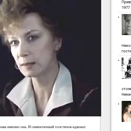
Прив
1977 г
Нико
гости
стоя
Ники
рава именно она. И симпатичный толстячок-адвокат.