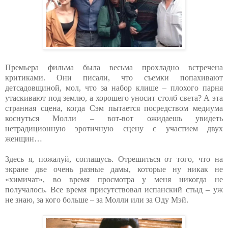
Премьера фильма была весьма прохладно встречена
критиками. Они писали, что съемки попахивают
детсадовщиной, мол, что за набор клише – плохого парня
утаскивают под землю, а хорошего уносит столб света? А эта
странная сцена, когда Сэм пытается посредством медиума
коснуться Молли – вот-вот ожидаешь увидеть
нетрадиционную эротичную сцену с участием двух
женщин…
Здесь я, пожалуй, соглашусь. Отрешиться от того, что на
экране две очень разные дамы, которые ну никак не
«химичат», во время просмотра у меня никогда не
получалось. Все время присутствовал испанский стыд – уж
не знаю, за кого больше – за Молли или за Оду Мэй.