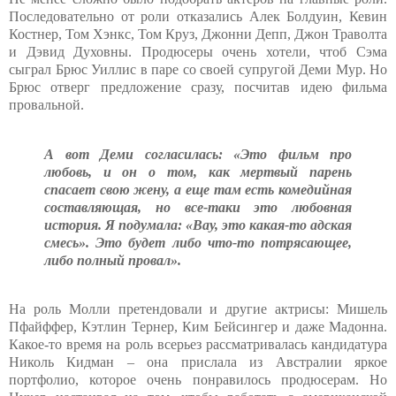
Последовательно от роли отказались Алек Болдуин, Кевин
Костнер, Том Хэнкс, Том Круз, Джонни Депп, Джон Траволта
и Дэвид Духовны. Продюсеры очень хотели, чтоб Сэма
сыграл Брюс Уиллис в паре со своей супругой Деми Мур. Но
Брюс отверг предложение сразу, посчитав идею фильма
провальной.
А вот Деми согласилась: «Это фильм про
любовь, и он о том, как мертвый парень
спасает свою жену, а еще там есть комедийная
составляющая, но все-таки это любовная
история. Я подумала: «Вау, это какая-то адская
смесь». Это будет либо что-то потрясающее,
либо полный провал».
На роль Молли претендовали и другие актрисы: Мишель
Пфайффер, Кэтлин Тернер, Ким Бейсингер и даже Мадонна.
Какое-то время на роль всерьез рассматривалась кандидатура
Николь Кидман – она прислала из Австралии яркое
портфолио, которое очень понравилось продюсерам. Но