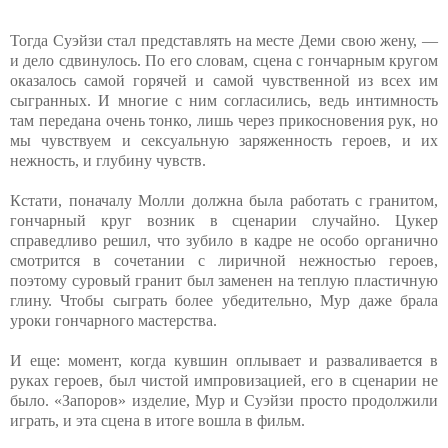
Тогда Суэйзи стал представлять на месте Деми свою жену, —
и дело сдвинулось. По его словам, сцена с гончарным кругом
оказалось самой горячей и самой чувственной из всех им
сыгранных. И многие с ним согласились, ведь интимность
там передана очень тонко, лишь через прикосновения рук, но
мы чувствуем и сексуальную заряженность героев, и их
нежность, и глубину чувств.
Кстати, поначалу Молли должна была работать с гранитом,
гончарный круг возник в сценарии случайно. Цукер
справедливо решил, что зубило в кадре не особо органично
смотрится в сочетании с лиричной нежностью героев,
поэтому суровый гранит был заменен на теплую пластичную
глину. Чтобы сыграть более убедительно, Мур даже брала
уроки гончарного мастерства.
И еще: момент, когда кувшин оплывает и разваливается в
руках героев, был чистой импровизацией, его в сценарии не
было. «Запоров» изделие, Мур и Суэйзи просто продолжили
играть, и эта сцена в итоге вошла в фильм.