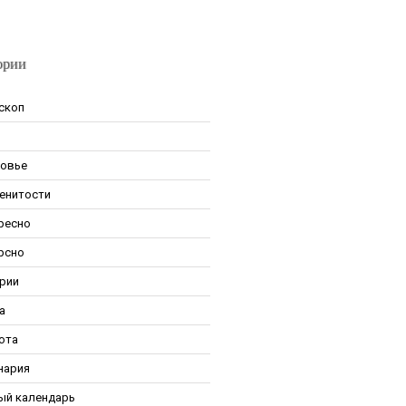
ории
скоп
овье
енитости
ресно
рсно
рии
а
ота
нария
ый календарь