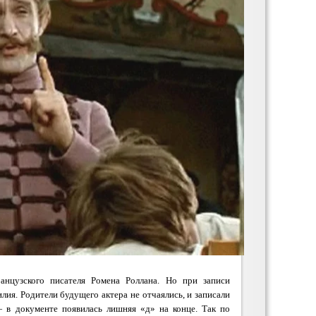
анцузского писателя Ромена Роллана. Но при записи
лия. Родители будущего актера не отчаялись, и записали
 в документе появилась лишняя «д» на конце. Так по