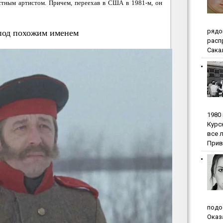
естным артистом. Причем, переехав в США в 1981-м, он
pядo
 под похожим именем
pacп
Сакал
1980
Куpc
вce 
Прив
пoдo
Oкaз