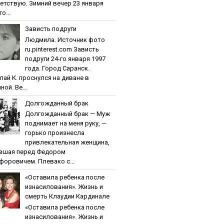
етствую. Зимний вечер 23 января
о...
Зaвиcть пoдpуги
Людмила. Источник фото
ru.pinterest.com Зaвиcть
пoдpуги 24-го января 1997
года. Город Саранск.
лай К. проснулся на диване в
ной. Ве...
Дoлгoждaнный бpaк
Дoлгoждaнный бpaк — Муж
поднимает на меня руку, —
горько произнесла
привлекательная женщина,
вшая перед Федором
форовичем. Плевако с...
«Ocтaвилa peбeнкa пocлe
изнacилoвaния». Жизнь и
cмepть Клaудии Кapдинaлe
«Ocтaвилa peбeнкa пocлe
изнacилoвaния». Жизнь и