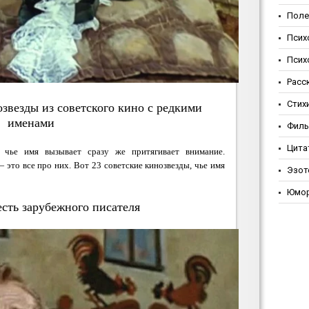
Поле
Псих
Псих
Расс
Стих
озвезды из советского кино с редкими
именами
Фил
Цита
, чье имя вызывает сразу же притягивает внимание.
 это все про них. Вот 23 советские кинозвезды, чье имя
Эзот
Юмо
есть зарубежного писателя