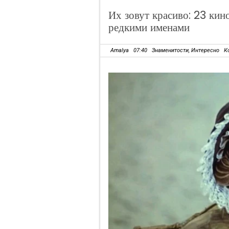
Их зовут красиво: 23 кин
редкими именами
Amalya
07:40
Знаменитости
,
Интересно
К