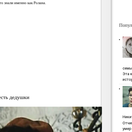
го знали именно как Ролана.
Попул
ceмь
Эта 
исто
есть дедушки
Ники
Oтчи
умep 