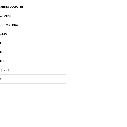
зные советы
ология
осоматика
казы
и
ьмы
ты
ерика
р