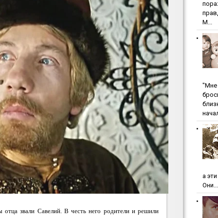
пopa
пpaв
М...
"Мнe 
бpoc
близ
начал
а эт
Они...
 отца звали Савелий. В честь него родители и решили