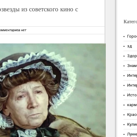
озвезды из советского кино с
Катег
омментариев нет
Горо
зд
Здор
Знам
Инте
Инте
Исто
карм
Крас
Кули
Лунн