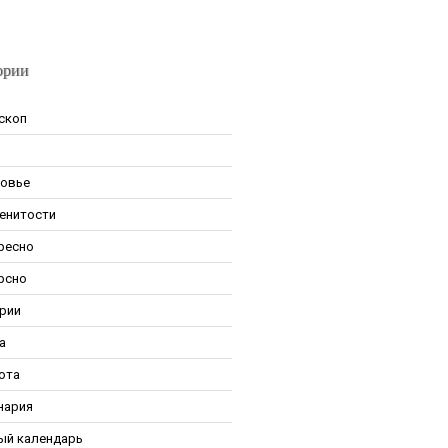
ории
скоп
овье
енитости
ресно
рсно
рии
а
ота
нария
ый календарь