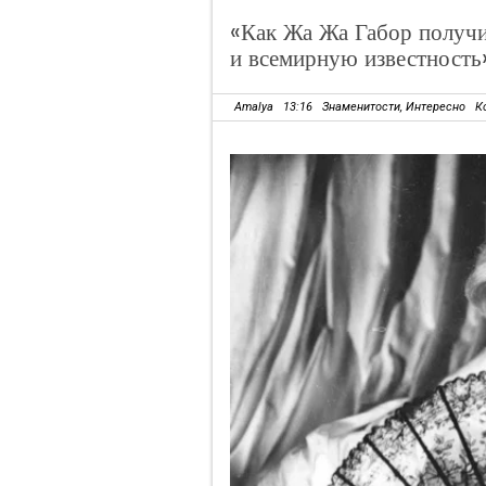
«Как Жа Жа Габор получи
и всемирную известность»
Amalya
13:16
Знаменитости
,
Интересно
К