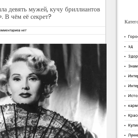
ла девять мужей, кучу бриллиантов
. В чём её секрет?
Катег
омментариев нет
Горо
зд
Здор
Знам
Инте
Инте
Исто
карм
Крас
Кули
Лунн