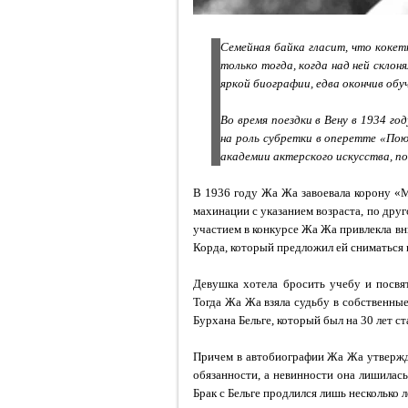
Семейная байка гласит, что кокет
только тогда, когда над ней скло
яркой биографии, едва окончив обу
Во время поездки в Вену в 1934 го
на роль субретки в оперетте «Пою
академии актерского искусства, по
В 1936 году Жа Жа завоевала корону «М
махинации с указанием возраста, по друг
участием в конкурсе Жа Жа привлекла в
Корда, который предложил ей сниматься 
Девушка хотела бросить учебу и посвят
Тогда Жа Жа взяла судьбу в собственные
Бурхана Бельге, который был на 30 лет ст
Причем в автобиографии Жа Жа утвержда
обязанности, а невинности она лишилась
Брак с Бельге продлился лишь несколько 