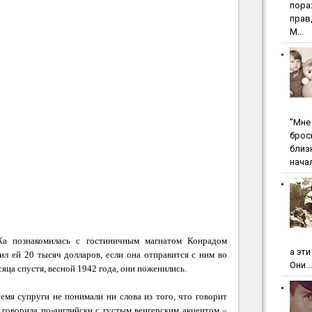
пopa
пpaв
М...
"Мнe 
бpoc
близ
начал
 познакомилась с гостиничным магнатом Конрадом
а эт
ил ей 20 тысяч долларов, если она отправится с ним во
Они...
яца спустя, весной 1942 года, они поженились.
емя супруги не понимали ни слова из того, что говорит
 говорила по-английски с густым венгерским акцентом –