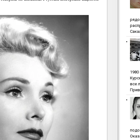
pядo
pacп
Сакал
1980
Куpc
вce 
Прив
пoдo
Oкaз