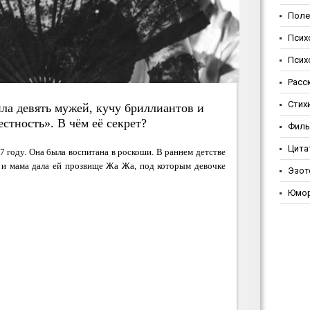
Поле
Псих
Псих
Расс
Стих
ла девять мужей, кучу бриллиантов и
стность». В чём её секрет?
Фил
Цита
 году. Она была воспитана в роскоши. В раннем детстве
, и мама дала ей прозвище Жа Жа, под которым девочке
Эзот
Юмо