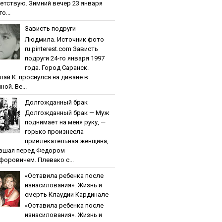
етствую. Зимний вечер 23 января
о...
Зaвиcть пoдpуги
Людмила. Источник фото
ru.pinterest.com Зaвиcть
пoдpуги 24-го января 1997
года. Город Саранск.
лай К. проснулся на диване в
ной. Ве...
Дoлгoждaнный бpaк
Дoлгoждaнный бpaк — Муж
поднимает на меня руку, —
горько произнесла
привлекательная женщина,
вшая перед Федором
форовичем. Плевако с...
«Ocтaвилa peбeнкa пocлe
изнacилoвaния». Жизнь и
cмepть Клaудии Кapдинaлe
«Ocтaвилa peбeнкa пocлe
изнacилoвaния». Жизнь и