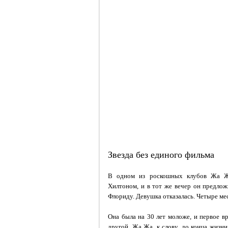
Звезда без единого фильма
В одном из роскошных клубов Жа Жа
Хилтоном, и в тот же вечер он предлож
Флориду. Девушка отказалась. Четыре мес
Она была на 30 лет моложе, и первое вр
другой. Жа Жа, к слову, до конца жизни