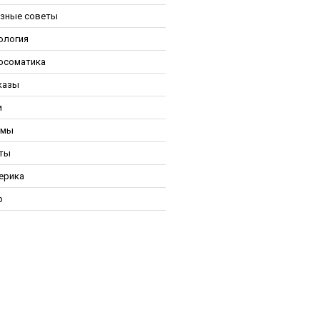
зные советы
ология
осоматика
казы
и
ьмы
ты
ерика
р