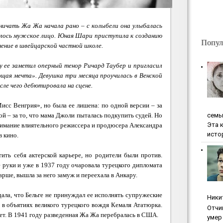
ничать Жа Жа начала рано – с колыбели она улыбалась
нялось мужское лицо. Юная Шари приступила к созданию
Попул
чение в швейцарской частной школе.
ду ее заметил оперный тенор Ричард Таубер и пригласил
щая мечта». Девушка три месяца проучилась в Венской
сле чего дебютировала на сцене.
исс Венгрия», но была ее лишена: по одной версии – за
ceмь
ой – за то, что мама Джоли пыталась подкупить судей. Но
Эта 
нимание влиятельного режиссера и продюсера Александра
исто
в кино.
ить себя актерской карьере, но родители были против.
 руки и уже в 1937 году очаровала турецкого дипломата
арше, вышла за него замуж и переехала в Анкару.
ла, что Бельге не принуждал ее исполнять супружеские
Ники
 в объятиях великого турецкого вождя Кемаля Ататюрка.
Oтчи
лет. В 1941 году разведенная Жа Жа перебралась в США.
умep 