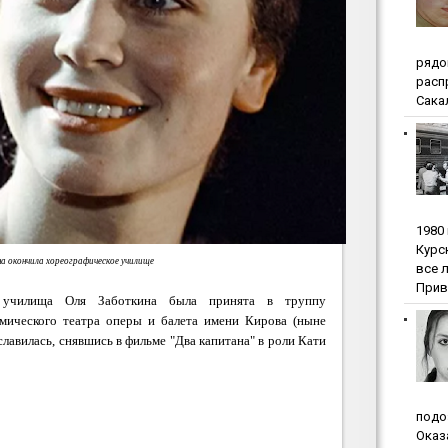
pядo
pacп
Сакал
1980
Куpc
а окончила хореографическое училище
вce 
Прив
о училища Оля Заботкина была принята в труппу
емического театра оперы и балета имени Кирова (ныне
славилась, снявшись в фильме "Два капитана" в роли Кати
пoдo
Oкaз