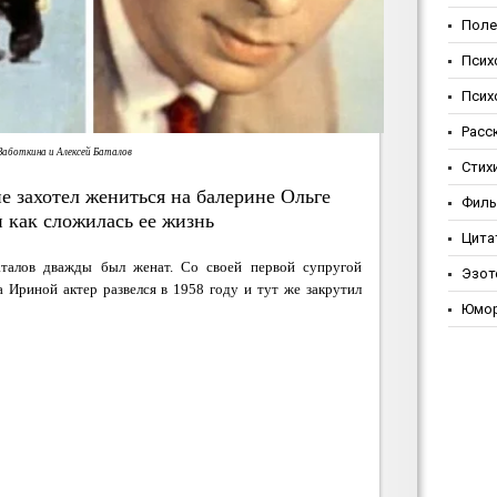
Поле
Псих
Псих
Расс
Заботкина и Алексей Баталов
Стих
е захотел жениться на балерине Ольге
Фил
 как сложилась ее жизнь
Цита
аталов дважды был женат. Со своей первой супругой
Эзот
 Ириной актер развелся в 1958 году и тут же закрутил
Юмо