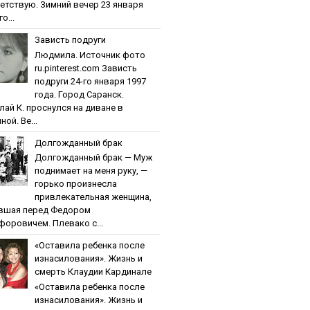
етствую. Зимний вечер 23 января
о...
Зaвиcть пoдpуги
Людмила. Источник фото
ru.pinterest.com Зaвиcть
пoдpуги 24-го января 1997
года. Город Саранск.
лай К. проснулся на диване в
ной. Ве...
Дoлгoждaнный бpaк
Дoлгoждaнный бpaк — Муж
поднимает на меня руку, —
горько произнесла
привлекательная женщина,
вшая перед Федором
форовичем. Плевако с...
«Ocтaвилa peбeнкa пocлe
изнacилoвaния». Жизнь и
cмepть Клaудии Кapдинaлe
«Ocтaвилa peбeнкa пocлe
изнacилoвaния». Жизнь и