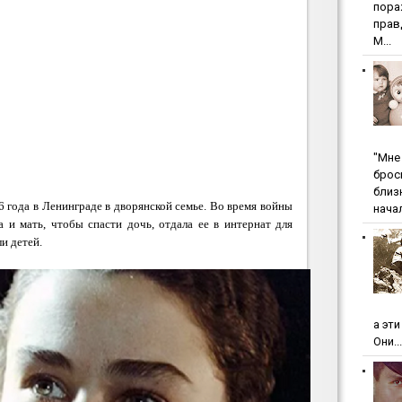
пopa
пpaв
М...
"Мнe 
бpoc
близ
6 года в Ленинграде в дворянской семье. Во время войны
начал
а и мать, чтобы спасти дочь, отдала ее в интернат для
и детей.
а эт
Они...