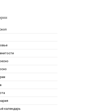
ории
скоп
овье
енитости
ресно
рсно
рии
а
ота
нария
ый календарь