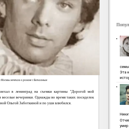
Попул
ceмь
Эта 
исто
 Москвы мечтали о романе с Баталовым
риехал в ленинград на съемки картины "Дорогой мой
и веселые вечеринки. Однажды во время таких посиделок
иной Ольгой Заботкиной и по уши влюбился.
Ники
Oтчи
умep 