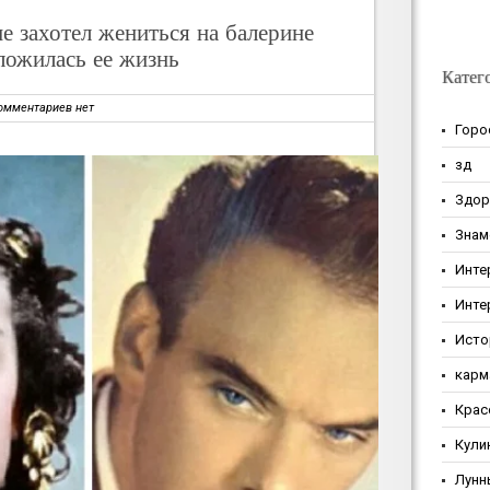
е захотел жениться на балерине
ложилась ее жизнь
Катег
омментариев нет
Горо
зд
Здор
Знам
Инте
Инте
Исто
карм
Крас
Кули
Лунн