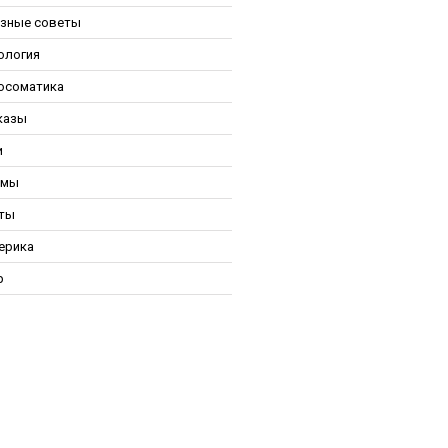
зные советы
ология
осоматика
казы
и
ьмы
ты
ерика
р