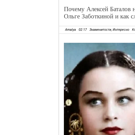
Почему Алексей Баталов н
Ольге Заботкиной и как с
Amalya
02:17
Знаменитости
,
Интересно
К