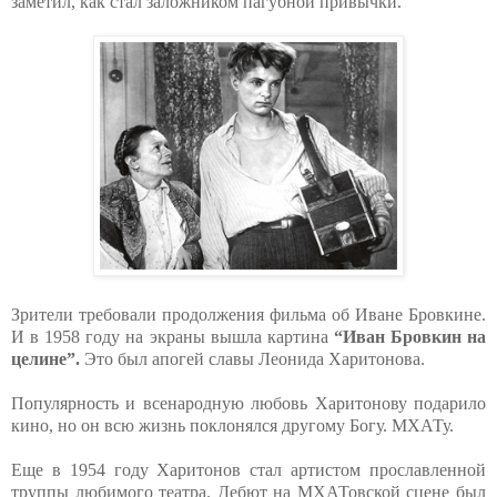
заметил, как стал заложником пагубной привычки.
Зрители требовали продолжения фильма об Иване Бровкине.
И в 1958 году на экраны вышла картина
“Иван Бровкин на
целине”.
Это был апогей славы Леонида Харитонова.
Популярность и всенародную любовь Харитонову подарило
кино, но он всю жизнь поклонялся другому Богу. МХАТу.
Еще в 1954 году Харитонов стал артистом прославленной
труппы любимого театра. Дебют на МХАТовской сцене был