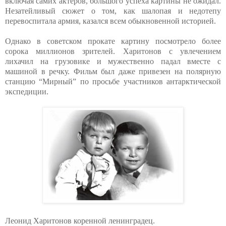
включая самих актеров, большого успеха картины не ожидал.
Незатейливый сюжет о том, как шалопая и недотепу
перевоспитала армия, казался всем обыкновенной историей.
Однако в советском прокате картину посмотрело более
сорока миллионов зрителей. Харитонов с увлечением
лихачил на грузовике и мужественно падал вместе с
машиной в речку. Фильм был даже привезен на полярную
станцию “Мирный” по просьбе участников антарктической
экспедиции.
Леонид Харитонов коренной ленинградец.