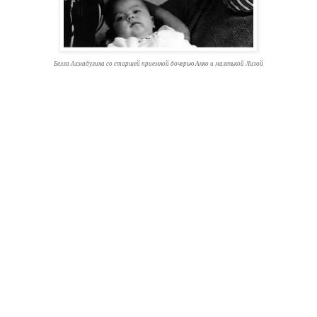
Белла Ахмадулина со старшей приемной дочерью Анно и маленькой Лизой