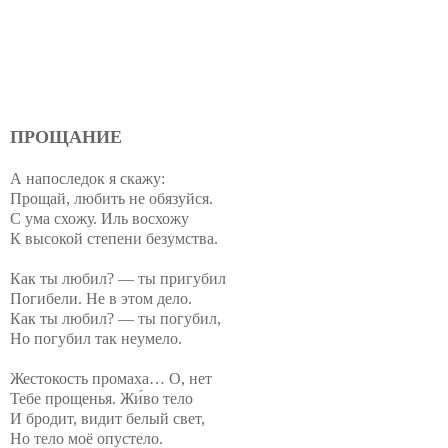
ПРОЩАНИЕ
А напоследок я скажу:
Прощай, любить не обязуйся.
С ума схожу. Иль восхожу
К высокой степени безумства.
Как ты любил? — ты пригубил
Погибели. Не в этом дело.
Как ты любил? — ты погубил,
Но погубил так неумело.
Жестокость промаха… О, нет
Тебе прощенья. Жи́во тело
И бродит, видит белый свет,
Но тело моё опустело.