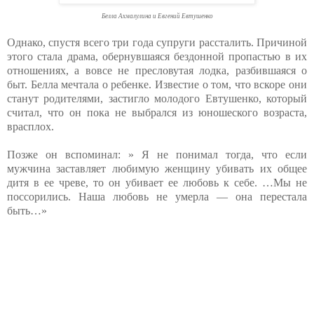
Белла Ахмалулина и Евгений Евтушенко
Однако, спустя всего три года супруги рассталить. Причиной
этого стала драма, обернувшаяся бездонной пропастью в их
отношениях, а вовсе не пресловутая лодка, разбившаяся о
быт. Белла мечтала о ребенке. Известие о том, что вскоре они
станут родителями, застигло молодого Евтушенко, который
считал, что он пока не выбрался из юношеского возраста,
врасплох.
Позже он вспоминал: » Я не понимал тогда, что если
мужчина заставляет любимую женщину убивать их общее
дитя в ее чреве, то он убивает ее любовь к себе. …Мы не
поссорились. Наша любовь не умерла — она перестала
быть…»