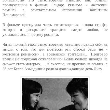
Большинству это стихотворение известно как романс,
прозвучавший в фильме Эльдара Рязанова » Жестокий
романс» в блистательном исполнении Валентины
Пономаревой.
В фильме прозвучала часть стихотворения – одна строфа,
которая и раскрывает трагедию смерти любви, не
укладывалась в поэтику романса.
Читая полный текст стихотворения, невольно ловишь себя на
мысли о том, что для поетессы эти строки были не »
жестоким романсом», а вселенской трагедией… Приговор
врачей не подлежал обжалованию: Белла больше никогда не
сможет стать матерью… . К счастью, их прогноз не сбылся: в
36 лет Белла Ахмадулина родила долгожданную дочь Лизу.