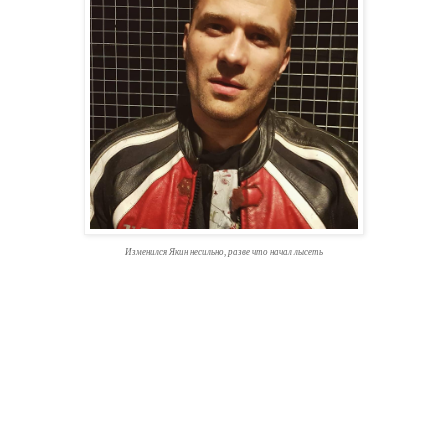
Изменился Якин несильно, разве что начал лысеть