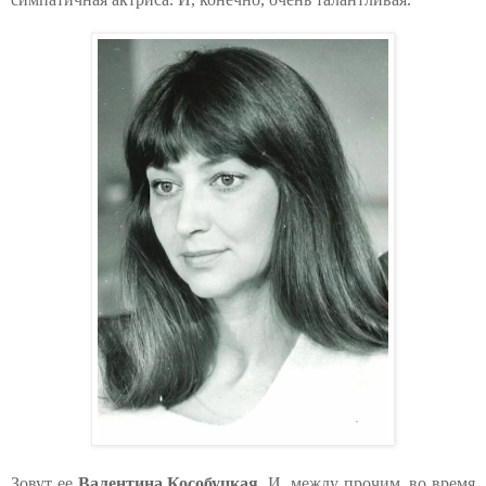
Зовут ее
Валентина Кособуцкая.
И, между прочим, во время