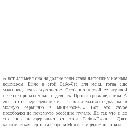
А вот для меня она на долгие годы стала настоящим ночным
кошмаром. Было в этой Бабе-Яге для меня, тогда еще
малышки, нечто жутковатое. Особенно в этой ее игривой
песенке про мальчиков и девочек. Просто кровь леденила. А
еще это ее переодевание из грязной лохматой ведьмачки в
модную барышню в мини-юбке…. Вот это самое
преображение почему-то особенно пугало. Да так что и до
сих пор передергивает от этой Бабки-Ежки… Даже
каноническая чертовка Георгия Милляра и рядом не стояла