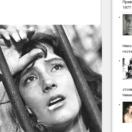
Прив
1977 г
Нико
гости
стоя
Ники