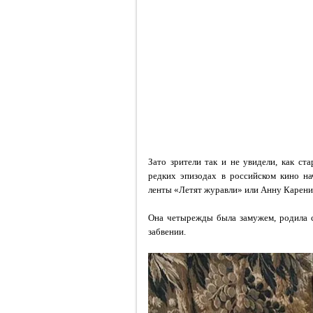
Зато зрители так и не увидели, как ст
редких эпизодах в российском кино н
ленты
«Летят журавли»
или
Анну Карен
Она четырежды была замужем, родила с
забвении.