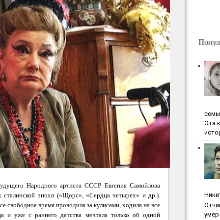
Попул
ceмь
Эта 
исто
 будущего Народного артиста СССР
Евгения Самойлова
Ники
х сталинской эпохи («Щорс», «Сердца четырех» и др.).
все свободное время проводила за кулисами, ходила на все
Oтчи
умep 
ца и уже с раннего детства мечтала только об одной