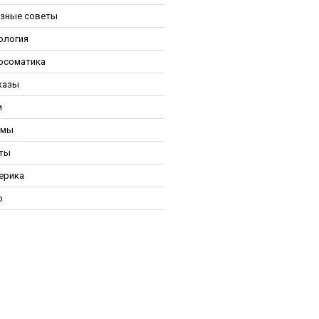
зные советы
ология
осоматика
казы
и
ьмы
ты
ерика
р