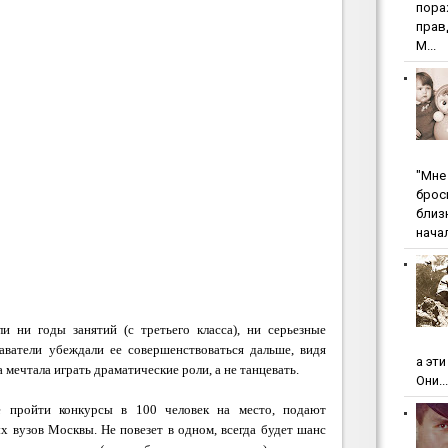
пopa
пpaв
М...
"Мнe 
бpoc
близ
начал
и ни годы занятий (с третьего класса), ни серьезные
аватели убеждали ее совершенствоваться дальше, видя
а эт
 мечтала играть драматические роли, а не танцевать.
Они...
е пройти конкурсы в 100 человек на место, подают
х вузов Москвы. Не повезет в одном, всегда будет шанс