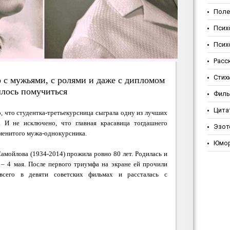
Поле
Псих
Псих
Расс
Стих
 с мужьями, с ролями и даже с дипломом
лось помучиться
Фил
Цита
то, что студентка-третьекурсница сыграла одну из лучших
. И не исключено, что главная красавица тогдашнего
Эзот
именитого мужа-однокурсника.
Юмо
 Самойлова
(1934-2014) прожила ровно 80 лет. Родилась и
 – 4 мая. После первого триумфа на экране ей прочили
всего в девяти советских фильмах и рассталась с