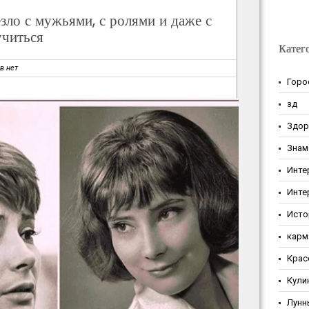
зло с мужьями, с ролями и даже с
читься
Катег
в нет
Горо
зд
Здор
Знам
Инте
Инте
Исто
карм
Крас
Кули
Лунн