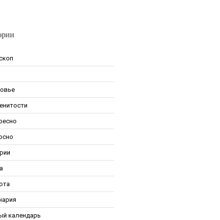
ории
скоп
овье
енитости
ресно
рсно
рии
а
ота
нария
ый календарь