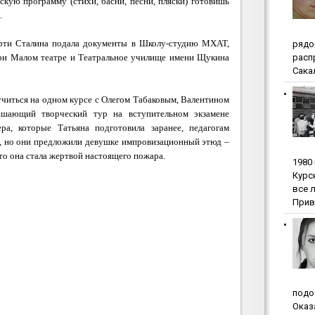
скую программу (стихи, басни, песни, пляски) готовишь
.
ерти Сталина подала документы в Школу-студию МХАТ,
pядo
pacп
ри Малом театре и Театральное училище имени Щукина
Сакал
учиться на одном курсе с Олегом Табаковым, Валентином
шающий творческий тур на вступительном экзамене
ра, которые Татьяна подготовила заранее, педагогам
 но они предложили девушке импровизационный этюд –
дто она стала жертвой настоящего пожара.
1980
Куpc
вce 
Прив
пoдo
Oкaз