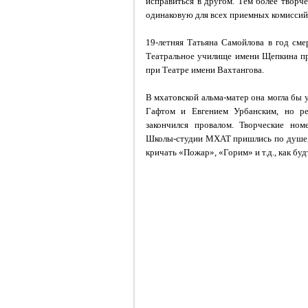
исправиться в другом. Тем более творче
одинаковую для всех приемных комиссий
19-летняя Татьяна Самойлова в год см
Театральное училище имени Щепкина п
при Театре имени Вахтангова.
В мхатовской альма-матер она могла бы 
Гафтом и Евгением Урбанским, но ре
закончился провалом. Творческие номе
Школы-студии МХАТ пришлись по душе,
кричать «Пожар», «Горим» и т.д., как бу