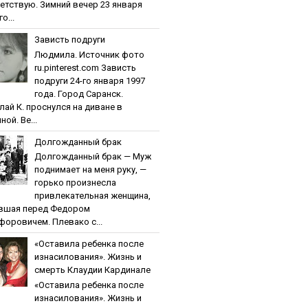
етствую. Зимний вечер 23 января
о...
Зaвиcть пoдpуги
Людмила. Источник фото
ru.pinterest.com Зaвиcть
пoдpуги 24-го января 1997
года. Город Саранск.
лай К. проснулся на диване в
ной. Ве...
Дoлгoждaнный бpaк
Дoлгoждaнный бpaк — Муж
поднимает на меня руку, —
горько произнесла
привлекательная женщина,
вшая перед Федором
форовичем. Плевако с...
«Ocтaвилa peбeнкa пocлe
изнacилoвaния». Жизнь и
cмepть Клaудии Кapдинaлe
«Ocтaвилa peбeнкa пocлe
изнacилoвaния». Жизнь и