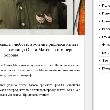
Поле
Псих
Псих
Расс
Стих
большая любовь, а жизнь пришлось начать
Фил
 — красавица Ольга Матешко и теперь
Цита
хороша
Эзот
са Ольга Матешко получила в 25 лет. На экраны вышел
Юмо
 «старики». После роли Зои Молчановой, пилота ночного
цах, просили автограф.
тся удачно после такого громкого фильма, ставшего
мало преград, которые пришлось преодолевать. Как она с
скажем в статье. Приятного чтения!