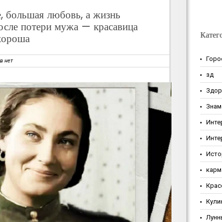
е, большая любовь, а жизнь
после потери мужа — красавица
Катег
хороша
Горо
в нет
зд
Здор
Знам
Инте
Инте
Исто
карм
Крас
Кули
Лунн