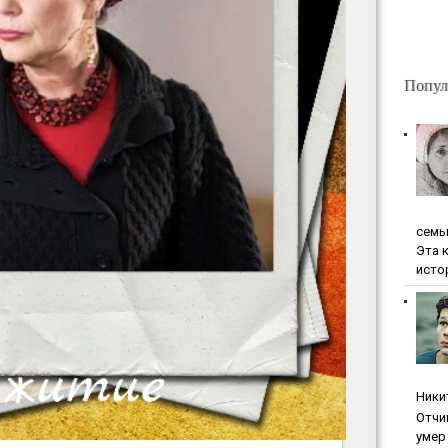
Попул
ceмь
Эта 
исто
Ники
Oтчи
умep 