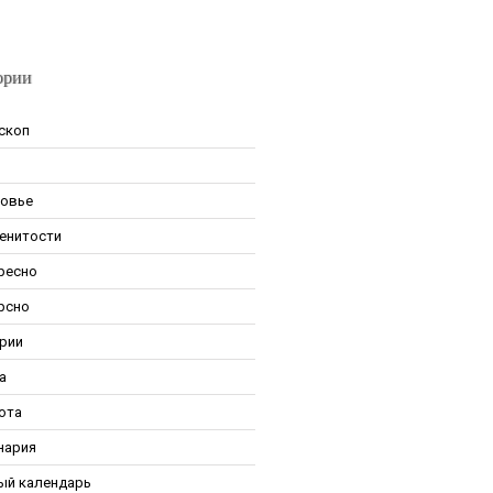
ории
скоп
овье
енитости
ресно
рсно
рии
а
ота
нария
ый календарь