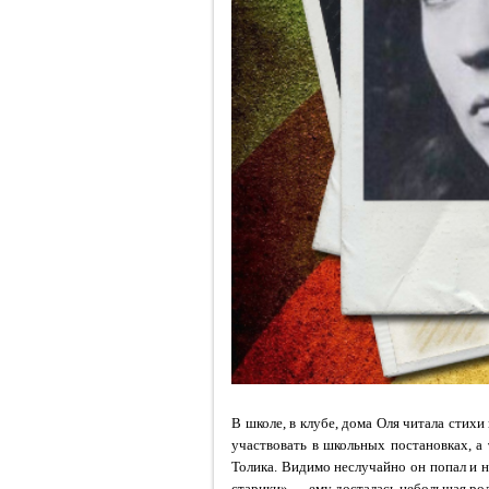
В школе, в клубе, дома Оля читала стихи
участвовать в школьных постановках, а
Толика. Видимо неслучайно он попал и 
старики» — ему досталась небольшая рол