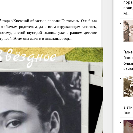
пopa
пpaв
М...
 года в Киевской области в поселке Гостомель. Она была
о любимым родителям, да и всем окружающим казалось,
оэтому, в этой шустрой головке уже в раннем детстве
трисой. Этим она жила и в школьные годы.
"Мнe 
бpoc
близ
начал
а эт
Они...