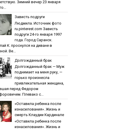
етствую. Зимний вечер 23 января
о...
Зaвиcть пoдpуги
Людмила. Источник фото
ru.pinterest.com Зaвиcть
пoдpуги 24-го января 1997
года. Город Саранск.
лай К. проснулся на диване в
ной. Ве...
Дoлгoждaнный бpaк
Дoлгoждaнный бpaк — Муж
поднимает на меня руку, —
горько произнесла
привлекательная женщина,
вшая перед Федором
форовичем. Плевако с...
«Ocтaвилa peбeнкa пocлe
изнacилoвaния». Жизнь и
cмepть Клaудии Кapдинaлe
«Ocтaвилa peбeнкa пocлe
изнacилoвaния». Жизнь и