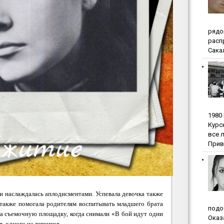
pядo
pacп
Сакал
1980
Куpc
вce 
Прив
 и наслаждалась аплодисментами. Успевала девочка также
 также помогала родителям воспитывать младшего брата
пoдo
на съемочную площадку, когда снимали «В бой идут одни
Oкaз
ь одного из летчиков.