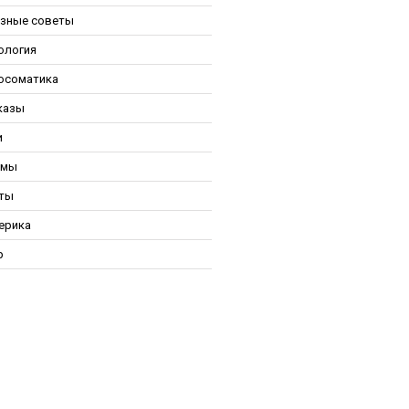
зные советы
ология
осоматика
казы
и
ьмы
ты
ерика
р