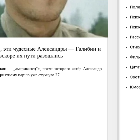
Поле
Псих
Псих
Расс
Стих
е, эти чудесные Александры — Галибин и
вскоре их пути разошлись
Фил
Цита
ркин — „американец“», после которого актёр Александр
приятному парню уже стукнуло 27.
Эзот
Юмо