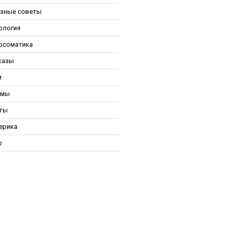
зные советы
ология
осоматика
казы
и
ьмы
ты
ерика
р