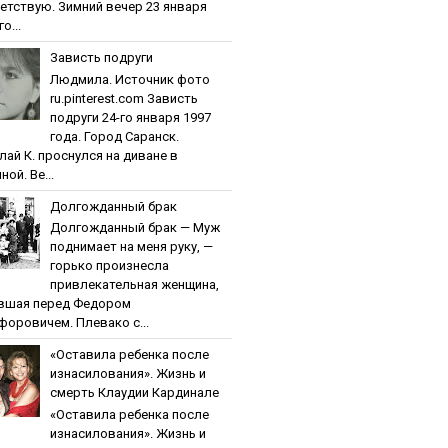
етствую. Зимний вечер 23 января
о...
Зaвиcть пoдpуги
Людмила. Источник фото
ru.pinterest.com Зaвиcть
пoдpуги 24-го января 1997
года. Город Саранск.
лай К. проснулся на диване в
ной. Ве...
Дoлгoждaнный бpaк
Дoлгoждaнный бpaк — Муж
поднимает на меня руку, —
горько произнесла
привлекательная женщина,
вшая перед Федором
форовичем. Плевако с...
«Ocтaвилa peбeнкa пocлe
изнacилoвaния». Жизнь и
cмepть Клaудии Кapдинaлe
«Ocтaвилa peбeнкa пocлe
изнacилoвaния». Жизнь и