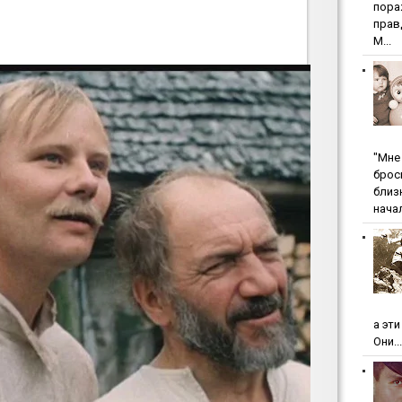
пopa
пpaв
М...
"Мнe 
бpoc
близ
начал
а эт
Они...