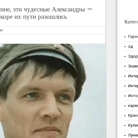
тине, эти чудесные Александры —
скоре их пути разошлись
Катег
ет
Горо
зд
Здор
Знам
Инте
Инте
Исто
карм
Крас
Кули
Лунн