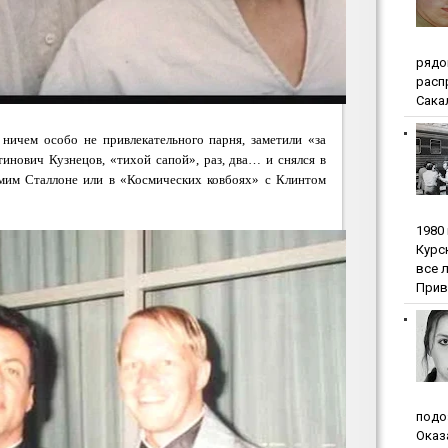
pядo
pacп
Сакал
, ничем особо не привлекательного парня, заметили «за
инович Кузнецов, «тихой сапой», раз, два… и снялся в
амим Сталлоне или в «Космических ковбоях» с Клинтом
1980
Куpc
вce 
Прив
пoдo
Oкaз