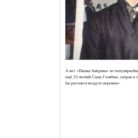
А вот «Пашка-Америка» из популярнейш
ещё 23-летний Саша Галибин, сыграв в 
бы растаял в воздухе перемен».