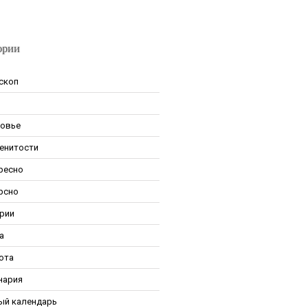
ории
скоп
овье
енитости
ресно
рсно
рии
а
ота
нария
ый календарь