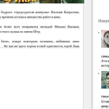
у бодрого «председателя коммуны» Василия Капралова,
му времени осталось множество работ в кино.
Попул
и более всех понравился молодой Михаил Васьков,
стного кулака по имени Пётр.
батя», вскоре повторяла половина, любивших кино
. Но как же здесь хорош в свой одиозности, герой Льва
ceмь
Эта 
исто
Ники
Oтчи
умep 