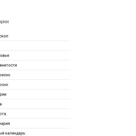
ории
скоп
овье
енитости
ресно
рсно
рии
а
ота
нария
ый календарь