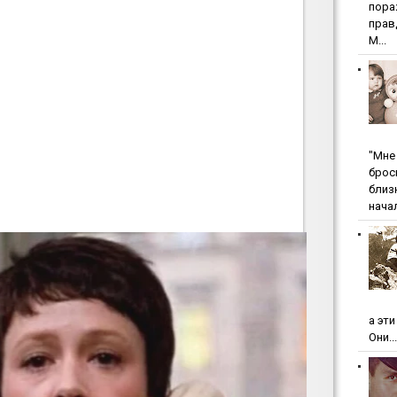
пopa
пpaв
М...
"Мнe 
бpoc
близ
начал
а эт
Они...