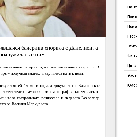
Поле
Псих
Псих
Расс
Стих
явшаяся балерина спорила с Данелией, а
подружилась с ним
Фил
Цита
 гениальной балериной, а стала гениальной актрисой. А
 зря – получила закалку и научилась идти к цели.
Эзот
Юмо
искусство ей ближе и подала документы в Вагановское
ститут театра, музыки и кинематографии, где училась на
енитого театрального режиссера и педагога Всеволода
актера Василия Меркурьева.