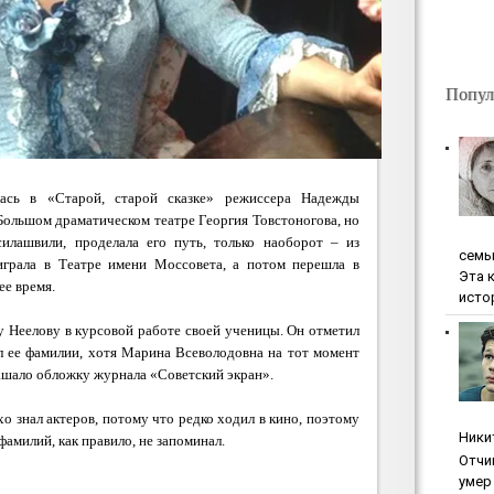
Попул
ась в
«Старой, старой сказке»
режиссера Надежды
Большом драматическом театре Георгия Товстоногова, но
силашвили, проделала его путь, только наоборот – из
ceмь
играла в Театре имени Моссовета, а потом перешла в
Эта 
ее время.
исто
 Неелову в курсовой работе своей ученицы. Он отметил
ил ее фамилии, хотя Марина Всеволодовна на тот момент
рашало обложку журнала «Советский экран».
о знал актеров, потому что редко ходил в кино, поэтому
Ники
и фамилий, как правило, не запоминал.
Oтчи
умep 