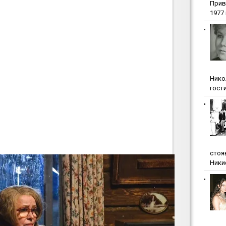
Прив
1977 г
Нико
гости
стоя
Ники