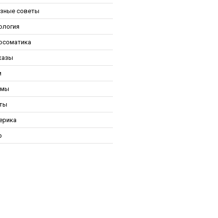
зные советы
ология
осоматика
казы
и
ьмы
ты
ерика
р