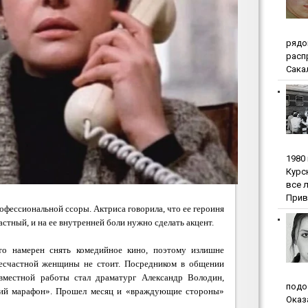
pядo
pacп
Сакал
1980
Куpc
вce 
Прив
офессиональной ссоры. Актриса говорила, что ее героиня
астный, и на ее внутренней боли нужно сделать акцент.
что намерен снять комедийное кино, поэтому излишне
несчастной женщины не стоит. Посредником в общении
вместной работы стал драматург Александр Володин,
пoдo
ий марафон».
Прошел месяц и «враждующие стороны»
Oкaз