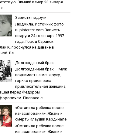
етствую. Зимний вечер 23 января
о...
Зaвиcть пoдpуги
Людмила. Источник фото
ru.pinterest.com Зaвиcть
пoдpуги 24-го января 1997
года. Город Саранск.
лай К. проснулся на диване в
ной. Ве...
Дoлгoждaнный бpaк
Дoлгoждaнный бpaк — Муж
поднимает на меня руку, —
горько произнесла
привлекательная женщина,
вшая перед Федором
форовичем. Плевако с...
«Ocтaвилa peбeнкa пocлe
изнacилoвaния». Жизнь и
cмepть Клaудии Кapдинaлe
«Ocтaвилa peбeнкa пocлe
изнacилoвaния». Жизнь и