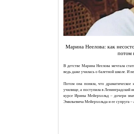
Марина Неелова: как несосто
потом 
В детстве Марина Неелова мечтала стать
ведь даже училась о балетной школе. И не
Потом она поняла, что драматическое 
училище, а поступила в Ленинградский ин
курсе Ирины Мейерхольд – дочери знам
Эмильевича Мейерхольда и ее супруга – 