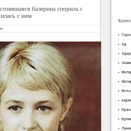
стоявшаяся балерина спорила с
илась с ним
Катег
ет
Горо
зд
Здор
Знам
Инте
Инте
Исто
карм
Крас
Кули
Лунн