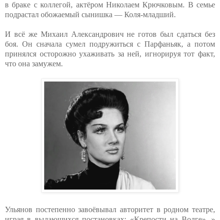
в браке с коллегой, актёром Николаем Крючковым. В семье
подрастал обожаемый сынишка — Коля-младший.
И всё же Михаил Александрович не готов был сдаться без
боя. Он сначала сумел подружиться с Парфаньяк, а потом
принялся осторожно ухаживать за ней, игнорируя тот факт,
что она замужем.
Ульянов постепенно завоёвывал авторитет в родном театре,
играя в выдающихся постановках: «Крепости на Волге», »