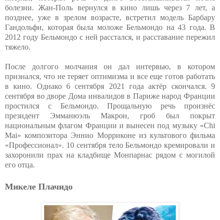
болезни. Жан-Поль вернулся в кино лишь через 7 лет, а
позднее, уже в зрелом возрасте, встретил модель Барбару
Гандольфи, которая была моложе Бельмондо на 43 года. В
2012 году Бельмондо с ней расстался, и расставание пережил
тяжело.
После долгого молчания он дал интервью, в котором
признался, что не теряет оптимизма и все еще готов работать
в кино. Однако 6 сентября 2021 года актёр скончался. 9
сентября во дворе Дома инвалидов в Париже народ Франции
простился с Бельмондо. Прощальную речь произнёс
президент Эмманюэль Макрон, гроб был покрыт
национальным флагом Франции и вынесен под музыку «Chi
Mai» композитора Эннио Морриконе из культового фильма
«Профессионал». 10 сентября тело Бельмондо кремировали и
захоронили прах на кладбище Монпарнас рядом с могилой
его отца.
Микеле Плачидо