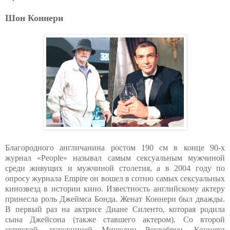
Шон Коннери
Благородного англичанина ростом 190 см в конце 90-х
журнал «People» называл самым сексуальным мужчиной
среди живущих и мужчиной столетия, а в 2004 году по
опросу журнала Empire он вошел в сотню самых сексуальных
кинозвезд в истории кино. Известность английскому актеру
принесла роль Джеймса Бонда. Женат Коннери был дважды.
В первый раз на актрисе Диане Силенто, которая родила
сына Джейсона (также ставшего актером). Со второй
супругой, художницей Мишелин Роквебрун, Коннери