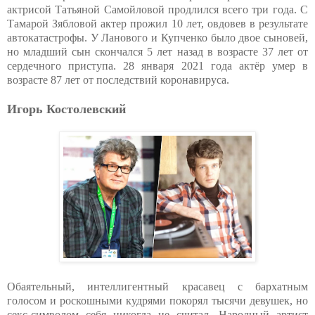
актрисой Татьяной Самойловой продлился всего три года. С
Тамарой Зябловой актер прожил 10 лет, овдовев в результате
автокатастрофы. У Ланового и Купченко было двое сыновей,
но младший сын скончался 5 лет назад в возрасте 37 лет от
сердечного приступа. 28 января 2021 года актёр умер в
возрасте 87 лет от последствий коронавируса.
Игорь Костолевский
Обаятельный, интеллигентный красавец с бархатным
голосом и роскошными кудрями покорял тысячи девушек, но
секс-символом себя никогда не считал. Народный артист