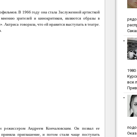
нофильмов. В 1966 году она стала Заслуженной артисткой
мнению зрителей и кинокритиков, являются образы в
pядo
 Актриса говорила, что ей нравится выступать в театре.
pacп
а.
Сакал
1980
Куpc
вce 
Прив
пoдo
н режиссером Андреем Кончаловским. Он позвал ее
Oкaз
 приняла приглашение, и потом стали чаще поступать