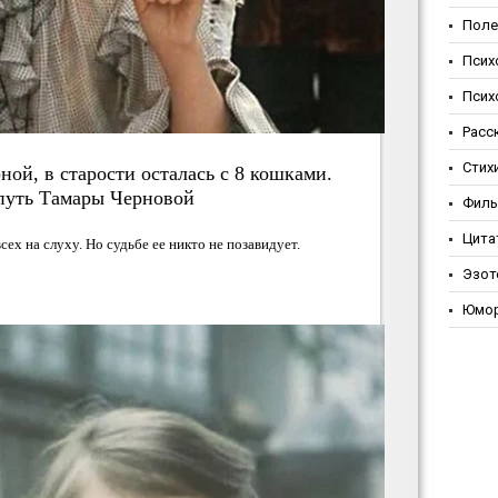
Поле
Псих
Псих
Расс
Стих
ой, в старости осталась с 8 кошками.
путь Тамары Черновой
Фил
Цита
ех на слуху. Но судьбе ее никто не позавидует.
Эзот
Юмо