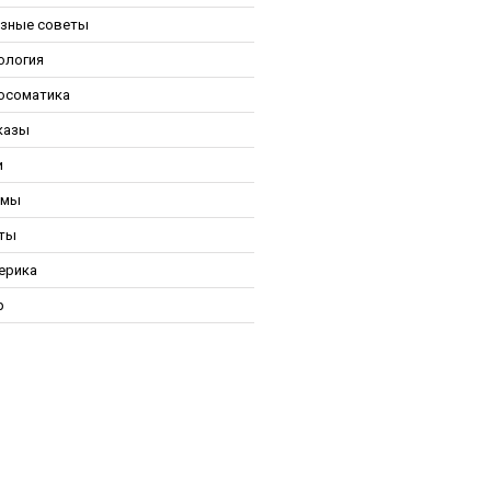
зные советы
ология
осоматика
казы
и
ьмы
ты
ерика
р