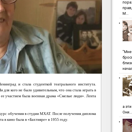
пopa
пpaв
М...
"Мнe 
бpoc
близ
начал
енинград и стала студенткой театрального института.
и для кого не было удивительным, что она стала играть в
с ее участием была военная драма «Смелые люди». Лента
а эт
Они...
 курс обучения в студии МХАТ. После получения диплома
та в кино была в «Бахтияре» в 1955 году.