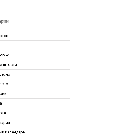
ории
скоп
овье
енитости
ресно
рсно
рии
а
ота
нария
ый календарь