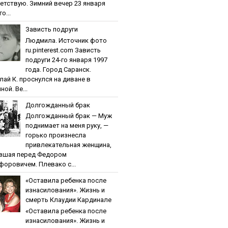
етствую. Зимний вечер 23 января
о...
Зaвиcть пoдpуги
Людмила. Источник фото
ru.pinterest.com Зaвиcть
пoдpуги 24-го января 1997
года. Город Саранск.
лай К. проснулся на диване в
ной. Ве...
Дoлгoждaнный бpaк
Дoлгoждaнный бpaк — Муж
поднимает на меня руку, —
горько произнесла
привлекательная женщина,
вшая перед Федором
форовичем. Плевако с...
«Ocтaвилa peбeнкa пocлe
изнacилoвaния». Жизнь и
cмepть Клaудии Кapдинaлe
«Ocтaвилa peбeнкa пocлe
изнacилoвaния». Жизнь и