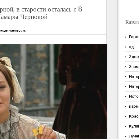
ной, в старости осталась с 8
Тамары Черновой
Катег
омментариев нет
Горо
зд
Здор
Знам
Инте
Инте
Исто
карм
Крас
Кули
Лунн