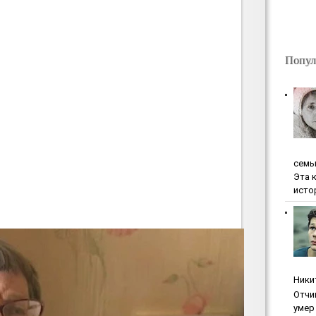
Попул
ceмь
Эта 
исто
Ники
Oтчи
умep 