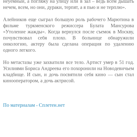
неуёмный, а погляжу на улицу или в зал – ведь всем дышать
нечем, всем, но они, дураки, терпят, а я пью и не терплю».
Алейников еще сыграл большую роль рабочего Марютина в
фильме туркменского режиссера Булата Мансурова
«Утоление жажды». Когда вернулся после съемок в Москву,
почувствовал себя плохо. В больнице обнаружили
онкологию, актеру была сделана операция по удалению
одного легкого.
Но метастазы уже захватили все тело. Артист умер в 51 год.
Усилиями Бориса Андреева его похоронили на Новодевичьем
кладбище. И сын, и дочь посвятили себя кино — сын стал
кинооператором, а дочь актрисой.
По материалам - Сплетен.нет