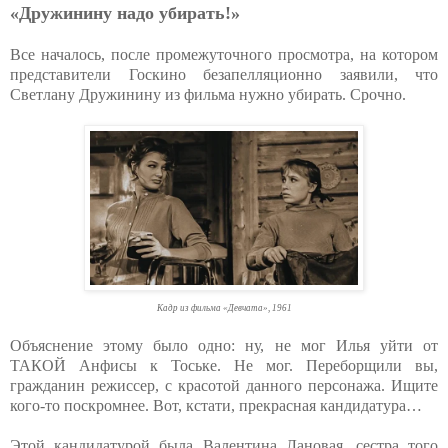
«Дружинину надо убирать!»
Все началось, после промежуточного просмотра, на котором
представители Госкино безапелляционно заявили, что
Светлану Дружинину из фильма нужно убирать. Срочно.
Кадр из фильма «Девчата», 1961
Объяснение этому было одно: ну, не мог Илья уйти от
ТАКОЙ Анфисы к Тоське. Не мог. Переборщили вы,
гражданин режиссер, с красотой данного персонажа. Ищите
кого-то поскромнее. Вот, кстати, прекрасная кандидатура…
Этой кандидатурой была Валентина Лановая, сестра того