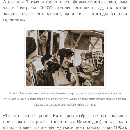
А вот для Люсьены именно этот фильм станет ее звездным
часом. Театральный ВУЗ окончен пять лет назад, а в активе
актрисы всего пять картин, да и те — эпизоды да роли
горничных.
Люсьена Овчинникова на момент съемок была настоящей красавицей, но актерская карьера ее не
сложилась по многим причинам. Если вам интересна ее история, дайте знать в комментариях, я напишу
статью о ее судьбе. Кадр из фильма «Девчата», 1961
«Только после роли Кати режиссёры начнут активно
приглашать актрису» (цитата из Википедии) на… роли
второго плана и эпизоды: «Девять дней одного года» (1962),