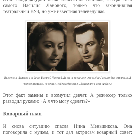
самого Василия Ланового, только что закончившая
театральный ВУЗ, но уже известная телеведущая.
Валентина Лановая и ее брат Василий Лановой. Даже не говорите, что выбор Госкино был странным. Я
честно пытаюсь, но не могу себе представить Валентину в роли Анфисы
Этот факт замены и возмутил девчат. А режиссер только
разводил руками: «А я что могу сделать?»
Коварный план
И снова ситуацию спасла Нина Меньшикова. Она
поговорила с мужем, и тот дал актрисам коварный совет: