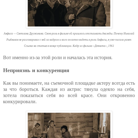
Анфиса — Светлана Дружинина. Свою роль в фильме ей пришлось отстаивать дважды. Почему Николай
Рыбников не разговаривал с ней за кадром и кого он хотел видеть в роли Анфисы, я уже писала ранее.
Ссылка на статью в конце публикации. Кадр из фильма «Девчата», 1961
Вот именно из-за этой роли и началась эта история.
Неприязнь и конкуренция
Как вы понимаете, на съемочной площадке актеру всегда есть
за что бороться. Каждая из актрис тянула одеяло на себя,
хотела показаться себя во всей красе. Они откровенно
конкурировали.