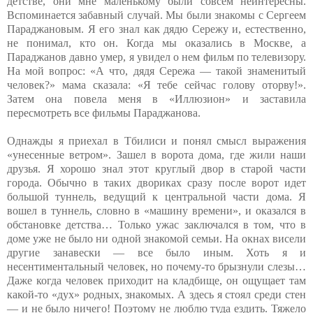
детстве, они мне маленькому были совсем неинтересны.
Вспоминается забавный случай. Мы были знакомы с Сергеем
Параджановым. Я его знал как дядю Сережу и, естественно,
не понимал, кто он. Когда мы оказались в Москве, а
Параджанов давно умер, я увидел о нем фильм по телевизору.
На мой вопрос: «А что, дядя Сережа — такой знаменитый
человек?» мама сказала: «Я тебе сейчас голову оторву!».
Затем она повела меня в «Иллюзион» и заставила
пересмотреть все фильмы Параджанова.
Однажды я приехал в Тбилиси и понял смысл выражения
«унесенные ветром». Зашел в ворота дома, где жили наши
друзья. Я хорошо знал этот круглый двор в старой части
города. Обычно в таких двориках сразу после ворот идет
большой туннель, ведущий к центральной части дома. Я
вошел в туннель, словно в «машину времени», и оказался в
обстановке детства… Только ужас заключался в том, что в
доме уже не было ни одной знакомой семьи. На окнах висели
другие занавески — все было иным. Хоть я и
несентиментальный человек, но почему-то брызнули слезы…
Даже когда человек приходит на кладбище, он ощущает там
какой-то «дух» родных, знакомых. А здесь я стоял среди стен
— и не было ничего! Поэтому не люблю туда ездить. Тяжело