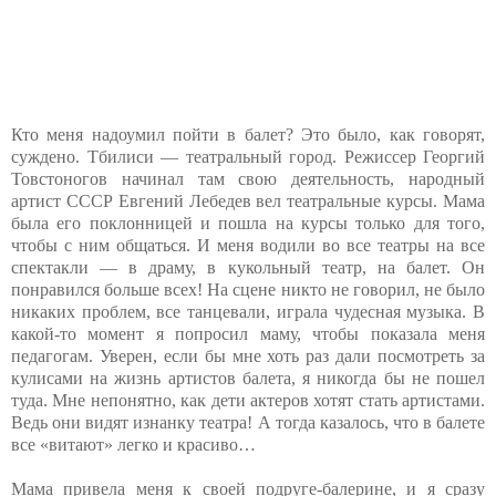
Кто меня надоумил пойти в балет? Это было, как говорят,
суждено. Тбилиси — театральный город. Режиссер Георгий
Товстоногов начинал там свою деятельность, народный
артист СССР Евгений Лебедев вел театральные курсы. Мама
была его поклонницей и пошла на курсы только для того,
чтобы с ним общаться. И меня водили во все театры на все
спектакли — в драму, в кукольный театр, на балет. Он
понравился больше всех! На сцене никто не говорил, не было
никаких проблем, все танцевали, играла чудесная музыка. В
какой-то момент я попросил маму, чтобы показала меня
педагогам. Уверен, если бы мне хоть раз дали посмотреть за
кулисами на жизнь артистов балета, я никогда бы не пошел
туда. Мне непонятно, как дети актеров хотят стать артистами.
Ведь они видят изнанку театра! А тогда казалось, что в балете
все «витают» легко и красиво…
Мама привела меня к своей подруге-балерине, и я сразу