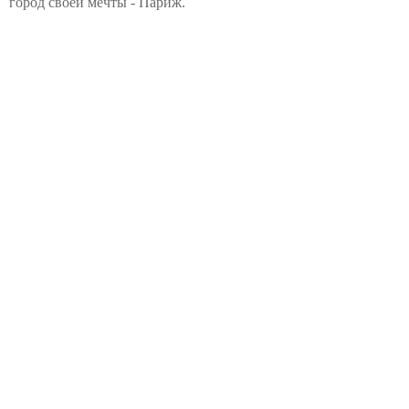
город своей мечты - Париж.