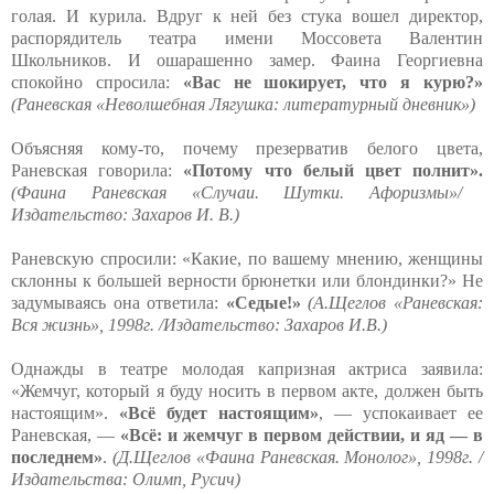
голая. И курила. Вдруг к ней без стука вошел директор,
распорядитель театра имени Моссовета Валентин
Школьников. И ошарашенно замер. Фаина Георгиевна
спокойно спросила:
«Вас не шокирует, что я курю?»
(Раневская «Неволшебная Лягушка: литературный дневник»)
Объясняя кому-то, почему презерватив белого цвета,
Раневская говорила:
«Потому что белый цвет полнит».
(Фаина Раневская «Случаи. Шутки. Афоризмы»/
Издательство: Захаров И. В.)
Раневскую спросили: «Какие, по вашему мнению, женщины
склонны к большей верности брюнетки или блондинки?» Не
задумываясь она ответила:
«Седые!»
(А.Щеглов «Раневская:
Вся жизнь», 1998г. /Издательство: Захаров И.В.)
Однажды в театре молодая капризная актриса заявила:
«Жемчуг, который я буду носить в первом акте, должен быть
настоящим».
«Всё будет настоящим»
, — успокаивает ее
Раневская, —
«Всё: и жемчуг в первом действии, и яд — в
последнем»
.
(Д.Щеглов «Фаина Раневская. Монолог», 1998г. /
Издательства: Олимп, Русич)