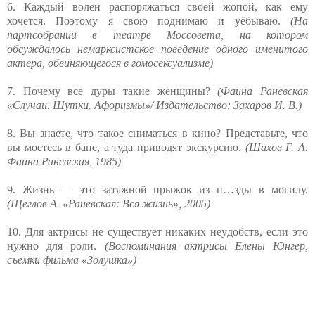
6. Каждый волен распоряжаться своей жопой, как ему
хочется. Поэтому я свою поднимаю и уёбываю.
(На
партсобрании в театре Моссовета, на котором
обсуждалось немарксистское поведение одного именитого
актера, обвиняющегося в гомосексуализме)
7. Почему все дуры такие женщины?
(Фаина Раневская
«Случаи. Шутки. Афоризмы»/ Издательство: Захаров И. В.)
8. Вы знаете, что такое сниматься в кино? Представьте, что
вы моетесь в бане, а туда приводят экскурсию.
(Шахов Г. А.
Фаина Раневская, 1985)
9. Жизнь — это затяжной прыжок из п…зды в могилу.
(Щеглов А. «Раневская: Вся жизнь», 2005)
10. Для актрисы не существует никаких нeyдoбcтв, если это
нyжно для рoли.
(Воспоминания актрисы Елены Юнгер,
съемки фильма «Золушка»)