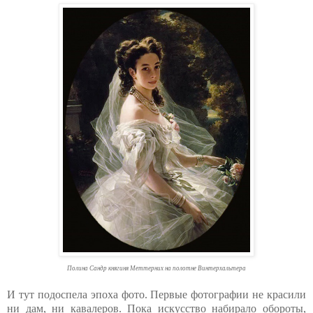
Полина Сандр княгиня Меттерних на полотне Винтерхальтера
И тут подоспела эпоха фото. Первые фотографии не красили
ни дам, ни кавалеров. Пока искусство набирало обороты,