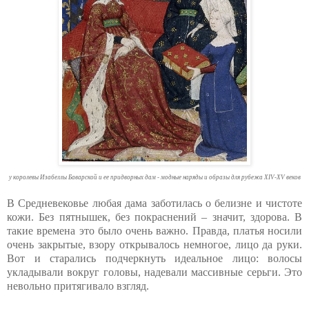
у королевы Изабеллы Баварской и ее придворных дам - модные наряды и образы для рубежа XIV-XV веков
В Средневековье любая дама заботилась о белизне и чистоте
кожи. Без пятнышек, без покраснений – значит, здорова. В
такие времена это было очень важно. Правда, платья носили
очень закрытые, взору открывалось немногое, лицо да руки.
Вот и старались подчеркнуть идеальное лицо: волосы
укладывали вокруг головы, надевали массивные серьги. Это
невольно притягивало взгляд.