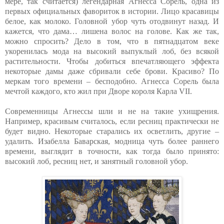
мере, так считается) легендарная Агнесса Сорель, одна из
первых официальных фавориток в истории. Лицо красавицы
белое, как молоко. Головной убор чуть отодвинут назад. И
кажется, что дама… лишена волос на голове. Как же так,
можно спросить? Дело в том, что в пятнадцатом веке
укоренилась мода на высокий выпуклый лоб, без всякой
растительности. Чтобы добиться впечатляющего эффекта
некоторые дамы даже сбривали себе брови. Красиво? По
меркам того времени – бесподобно. Агнесса Сорель была
мечтой каждого, кто жил при Дворе короля Карла VII.
Современницы Агнессы шли и не на такие ухищрения.
Например, красивым считалось, если ресниц практически не
будет видно. Некоторые старались их осветлить, другие –
удалить. Изабелла Баварская, модница чуть более раннего
времени, выглядит в точности, как тогда было принято:
высокий лоб, ресниц нет, и занятный головной убор.