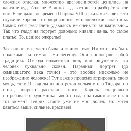
сложная отделка, множество драгоценностей ценились на
картине куда больше. А лицо… да кто ж его разберёт, какое
оно. Если даже во времена Генриха VIII зеркалами чаще всего
служили хорошо отполированные металлические пластины.
Самих себя разглядеть удавалось не очень-то внимательно...
Так что глядя на портрет довольно кивали: да-да, то самое
платье! То, ценное ожерелье!
Заказчики тоже часто бывали «виноваты». Им хотелось быть
похожими на символ. На легенду. Они воплощали собой
традицию. Отсюда надменный вид, или ощущение, что
человек буквально скован. Парадный портрет (до
семнадцатого века точно) – это вообще нисколько не
изображение человека! Тут важно продемонстрировать свою
мощь, силу. На одном из портретов упомянутого Тюдора, он
стоит, широко расставив ноги. Король специально
потребовал от художника такой позы, а на самом деле так в
тот момент Генрих стоять уже не мог. Болел. Но хотел
казаться выше, сильнее, красивее!