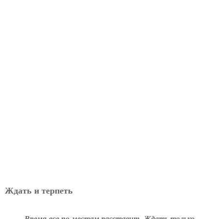
Ждать и терпеть
Время все по местам расставит. Ждать только