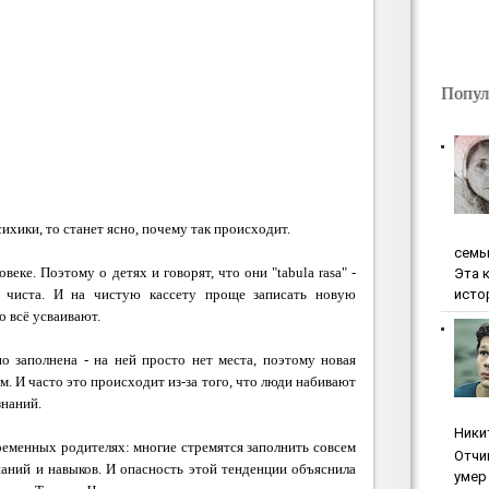
Попул
ихики, то станет ясно, почему так происходит.
ceмь
еке. Поэтому о детях и говорят, что они "tabula rasa" -
Эта 
исто
о чиста. И на чистую кассету проще записать новую
 всё усваивают.
о заполнена - на ней просто нет места, поэтому новая
. И часто это происходит из-за того, что люди набивают
знаний.
Ники
ременных родителях: многие стремятся заполнить совсем
Oтчи
наний и навыков. И опасность этой тенденции объяснила
умep 