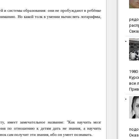
лей и системы образования: они не пробуждают в ребёнке
ониманию.
Но какой толк в умении вычислять логарифмы,
pядo
pacп
Сакал
1980
Куpc
вce 
Прив
ту, имеет замечательное название:
"Как научить мозг
ания по отношению к детям дать не знания, а
научить
пoдo
ёнок
сам
получит эти знания, ибо он умеет познавать.
Oкaз