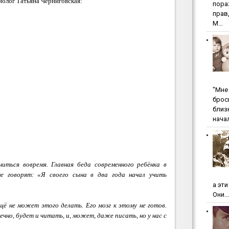
олог Татьяна Черниговская:
пopa
пpaв
М...
"Мнe 
бpoc
близ
начал
иться вовремя. Главная беда современного ребёнка в
е говорят: «Я своего сына в два года начал учить
а эт
Они...
щё не может этого делать. Его мозг к этому не готов.
нечно, будет и читать, и, может, даже писать, но у нас с