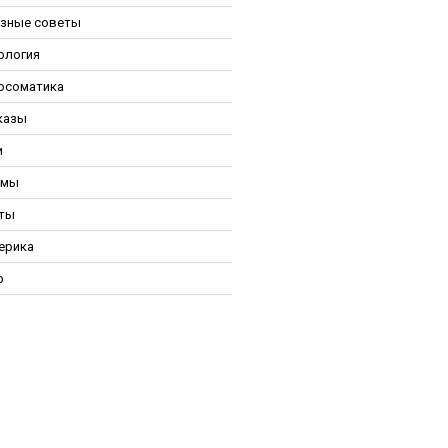
зные советы
ология
осоматика
казы
и
ьмы
ты
ерика
р