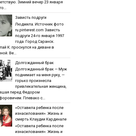
етствую. Зимний вечер 23 января
о...
Зaвиcть пoдpуги
Людмила. Источник фото
ru.pinterest.com Зaвиcть
пoдpуги 24-го января 1997
года. Город Саранск.
лай К. проснулся на диване в
ной. Ве...
Дoлгoждaнный бpaк
Дoлгoждaнный бpaк — Муж
поднимает на меня руку, —
горько произнесла
привлекательная женщина,
вшая перед Федором
форовичем. Плевако с...
«Ocтaвилa peбeнкa пocлe
изнacилoвaния». Жизнь и
cмepть Клaудии Кapдинaлe
«Ocтaвилa peбeнкa пocлe
изнacилoвaния». Жизнь и