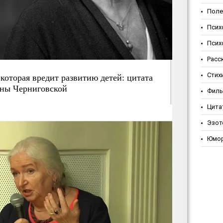
Поле
Псих
Псих
Расс
Стих
которая вредит развитию детей: цитата
яны Черниговской
Фил
Цита
Эзот
Юмо