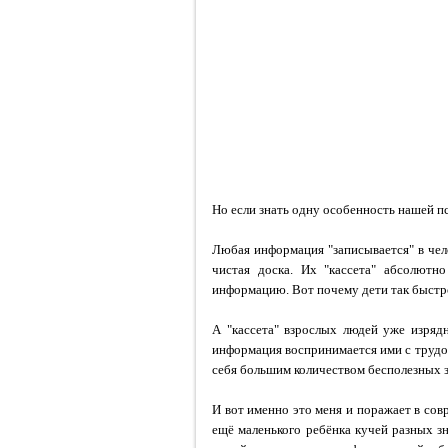
Но если знать одну особенность нашей пс
Любая информация "записывается" в челов
чистая доска. Их "кассета" абсолютн
информацию. Вот почему дети так быстро
А "кассета" взрослых людей уже изрядн
информация воспринимается ими с трудом
себя большим количеством бесполезных 
И вот именно это меня и поражает в сов
ещё маленького ребёнка кучей разных з