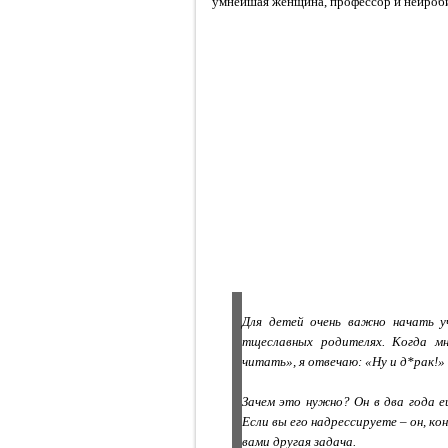
умнейшая женщина, профессор и нейроби
Для детей очень важно начать уч
тщеславных родителях. Когда мн
читать», я отвечаю: «Ну и д*рак!»
Зачем это нужно? Он в два года е
Если вы его надрессируете – он, ко
вами другая задача.