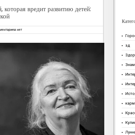
 которая вредит развитию детей:
ской
Катег
ментариев нет
Горо
зд
Здор
Знам
Инте
Инте
Исто
карм
Крас
Кули
Лунн