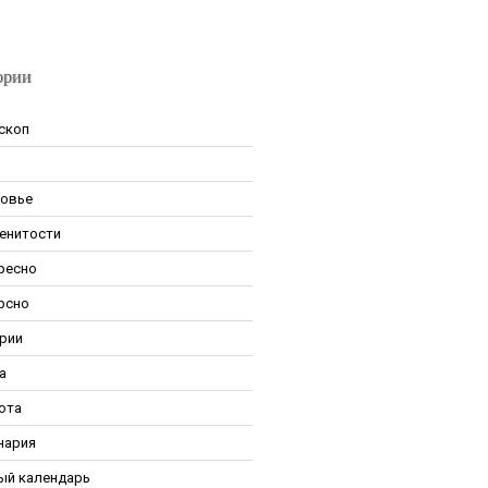
ории
скоп
овье
енитости
ресно
рсно
рии
а
ота
нария
ый календарь