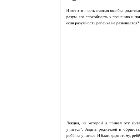
И вот это и есть главная ошибка родите
разум
, его
способность к познанию и п
если разумность ребёнка не развивается?
Лекция, из которой я привёл эту цита
учиться"
. Задача родителей и образов
ребёнка учиться.
И благодаря этому, реб