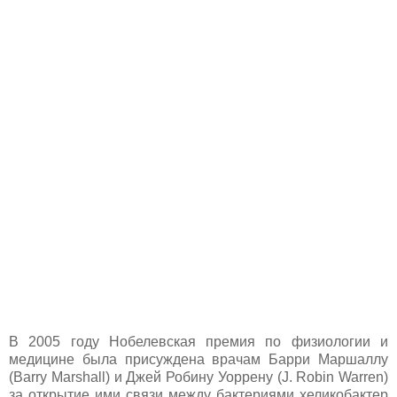
В 2005 году Нобелевская премия по физиологии и
медицине была присуждена врачам Барри Маршаллу
(Barry Marshall) и Джей Робину Уоррену (J. Robin Warren)
за открытие ими связи между бактериями хеликобактер