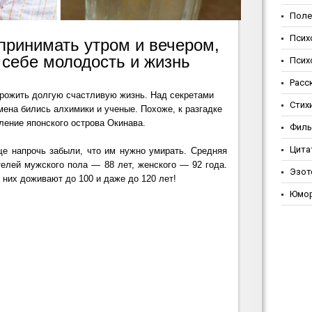
Поле
Псих
принимать утром и вечером,
 себе молодость и жизнь
Псих
Расс
прожить долгую счастливую жизнь. Над секретами
Стих
мена бились алхимики и ученые. Похоже, к разгадке
ление японского острова Окинава.
Фил
Цита
ще напрочь забыли, что им нужно умирать. Средняя
елей мужского пола — 88 лет, женского — 92 года.
Эзот
 них доживают до 100 и даже до 120 лет!
Юмо