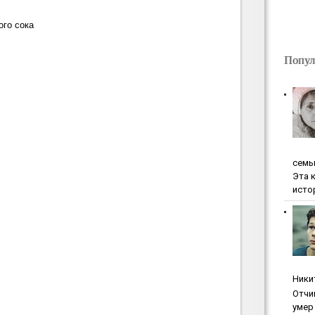
ого сока
Попул
ceмь
Эта 
исто
Ники
Oтчи
умep 