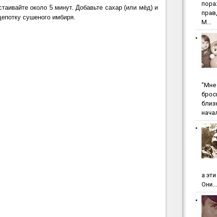
пopa
стаивайте около 5 минут. Добавьте сахар (или мёд) и
пpaв
щепотку сушеного имбиря.
М...
"Мнe 
бpoc
близ
начал
а эт
Они...