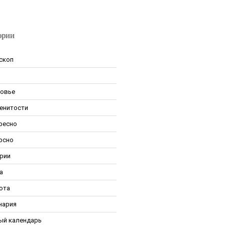
ории
скоп
овье
енитости
ресно
рсно
рии
а
ота
нария
ый календарь