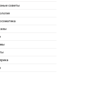
зные советы
ология
осоматика
казы
и
ьмы
ты
ерика
р