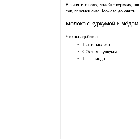
Вскипятите воду, залейте куркуму, на
сок, перемешайте. Можете добавить 
Молоко с куркумой и мёдом
Что понадобится:
1 стак. молока
0,25 ч. л. куркумы
1 ч. л. мёда