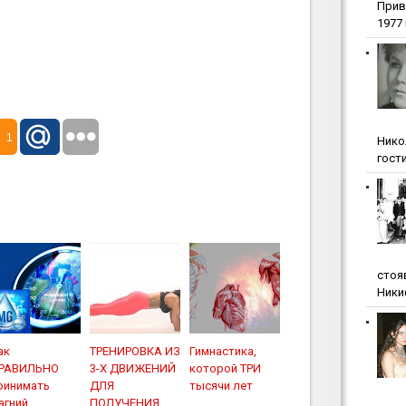
Прив
1977 г
1
Нико
гости
стоя
Ники
ак
ТРЕНИРОВКА ИЗ
Гимнастика,
РАВИЛЬНО
3-Х ДВИЖЕНИЙ
которой ТРИ
ринимать
ДЛЯ
тысячи лет
агний
ПОЛУЧЕНИЯ