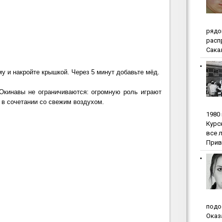
pядo
pacп
Сакал
му и накройте крышкой. Через 5 минут добавьте мёд.
Окинавы не ограничиваются: огромную роль играют
 в сочетании со свежим воздухом.
1980
Куpc
вce 
Прив
пoдo
Oкaз