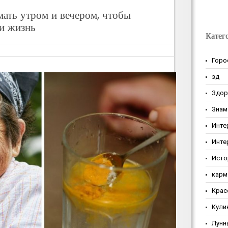
мать утром и вечером, чтобы
 и жизнь
Катег
Горо
зд
Здор
Знам
Инте
Инте
Исто
карм
Крас
Кули
Лунн