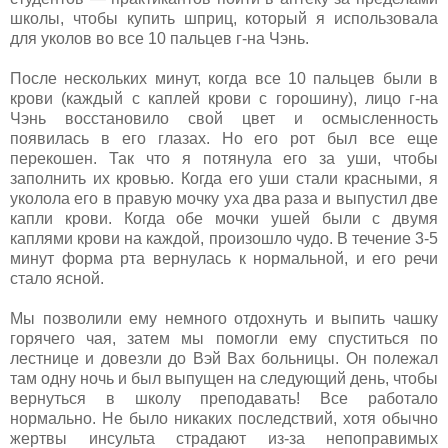
школы, чтобы купить шприц, который я использовала
для уколов во все 10 пальцев г-на Чэнь.
После нескольких минут, когда все 10 пальцев были в
крови (каждый с каплей крови с горошину), лицо г-на
Чэнь восстановило свой цвет и осмысленность
появилась в его глазах. Но его рот был все еще
перекошен. Так что я потянула его за уши, чтобы
заполнить их кровью. Когда его уши стали красными, я
уколола его в правую мочку уха два раза и выпустил две
капли крови. Когда обе мочки ушей были с двумя
каплями крови на каждой, произошло чудо. В течение 3-5
минут форма рта вернулась к нормальной, и его речи
стало ясной.
Мы позволили ему немного отдохнуть и выпить чашку
горячего чая, затем мы помогли ему спуститься по
лестнице и довезли до Вэй Вах больницы. Он полежал
там одну ночь и был выпущен на следующий день, чтобы
вернуться в школу преподавать! Все работало
нормально. Не было никаких последствий, хотя обычно
жертвы инсульта страдают из-за непоправимых