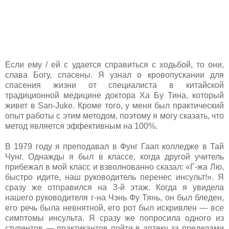
Если ему / ей с удается справиться с ходьбой, то они,
слава Богу, спасены. Я узнал о кровопускании для
спасения жизни от специалиста в китайской
традиционной медицине доктора Ха Бу Тина, который
живет в San-Juke. Кроме того, у меня был практический
опыт работы с этим методом, поэтому я могу сказать, что
метод является эффективным на 100%.
В 1979 году я преподавал в Фунг Гаап колледже в Тай
Чунг. Однажды я был в классе, когда другой учитель
прибежал в мой класс и взволнованно сказал: «Г-жа Лю,
быстро идите, наш руководитель перенес инсульт!». Я
сразу же отправился на 3-й этаж. Когда я увидела
нашего руководителя г-на Чэнь Фу Тянь, он был бледен,
его речь была невнятной, его рот был искривлен — все
симптомы инсульта. Я сразу же попросила одного из
студентов — практикантов пойти в аптеку за пределами