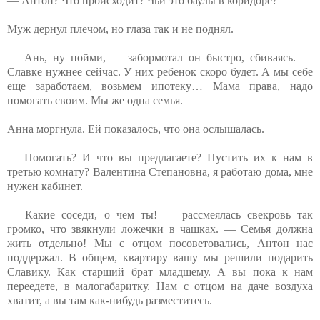
— Антон? Что происходит? Чьи это баулы в коридоре?
Муж дернул плечом, но глаза так и не поднял.
— Ань, ну пойми, — забормотал он быстро, сбиваясь. —
Славке нужнее сейчас. У них ребенок скоро будет. А мы себе
еще заработаем, возьмем ипотеку… Мама права, надо
помогать своим. Мы же одна семья.
Анна моргнула. Ей показалось, что она ослышалась.
— Помогать? И что вы предлагаете? Пустить их к нам в
третью комнату? Валентина Степановна, я работаю дома, мне
нужен кабинет.
— Какие соседи, о чем ты! — рассмеялась свекровь так
громко, что звякнули ложечки в чашках. — Семья должна
жить отдельно! Мы с отцом посоветовались, Антон нас
поддержал. В общем, квартиру вашу мы решили подарить
Славику. Как старший брат младшему. А вы пока к нам
переедете, в малогабаритку. Нам с отцом на даче воздуха
хватит, а вы там как-нибудь разместитесь.