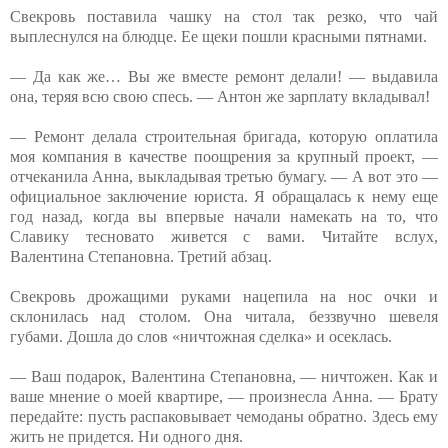
Свекровь поставила чашку на стол так резко, что чай
выплеснулся на блюдце. Ее щеки пошли красными пятнами.
— Да как же… Вы же вместе ремонт делали! — выдавила
она, теряя всю свою спесь. — Антон же зарплату вкладывал!
— Ремонт делала строительная бригада, которую оплатила
моя компания в качестве поощрения за крупный проект, —
отчеканила Анна, выкладывая третью бумагу. — А вот это —
официальное заключение юриста. Я обращалась к нему еще
год назад, когда вы впервые начали намекать на то, что
Славику тесновато живется с вами. Читайте вслух,
Валентина Степановна. Третий абзац.
Свекровь дрожащими руками нацепила на нос очки и
склонилась над столом. Она читала, беззвучно шевеля
губами. Дошла до слов «ничтожная сделка» и осеклась.
— Ваш подарок, Валентина Степановна, — ничтожен. Как и
ваше мнение о моей квартире, — произнесла Анна. — Брату
передайте: пусть распаковывает чемоданы обратно. Здесь ему
жить не придется. Ни одного дня.