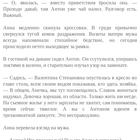
— О, явилась, — вместо приветствия бросила она. —
Проходи давай, там Антон уже чай налил. Разговор есть.
Важный.
Анна медленно скинула кроссовки. В груди привычно
свернулся тугой комок раздражения. Визиты матери мужа
всегда напоминали стихийное бедствие, но сегодня
происходило нечто выходящее за рамки.
В гостиной на диване сидел Антон. Он ссутулился, упершись
локтями в колени, и старательно изучал узор на ламинате.
— Садись, — Валентина Степановна опустилась в кресло во
главе стола, всем своим видом показывая, кто здесь хозяйка.
— В общем, Анечка, мы тут посовещались. Славик жениться
надумал. Девочка хорошая, из области. Только жить им негде.
На съемное жилье у него зарплаты не хватит, сам понимаешь,
время сейчас тяжелое. А вы с Антоном вдвоем в
трехкомнатной шикуете. Это несправедливо.
Анна перевела взгляд на мужа.