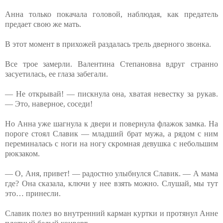
Анна только покачала головой, наблюдая, как предатель
предает свою же мать.
В этот момент в прихожей раздалась трель дверного звонка.
Все трое замерли. Валентина Степановна вдруг странно
засуетилась, ее глаза забегали.
— Не открывай! — пискнула она, хватая невестку за рукав.
— Это, наверное, соседи!
Но Анна уже шагнула к двери и повернула флажок замка. На
пороге стоял Славик — младший брат мужа, а рядом с ним
переминалась с ноги на ногу скромная девушка с небольшим
рюкзаком.
— О, Аня, привет! — радостно улыбнулся Славик. — А мама
где? Она сказала, ключи у нее взять можно. Слушай, мы тут
это… принесли.
Славик полез во внутренний карман куртки и протянул Анне