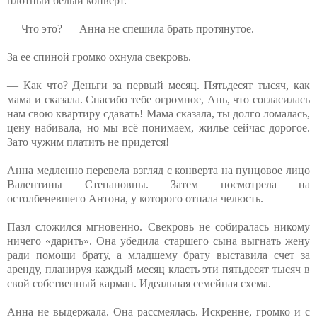
плотный белый конверт.
— Что это? — Анна не спешила брать протянутое.
За ее спиной громко охнула свекровь.
— Как что? Деньги за первый месяц. Пятьдесят тысяч, как
мама и сказала. Спасибо тебе огромное, Ань, что согласилась
нам свою квартиру сдавать! Мама сказала, ты долго ломалась,
цену набивала, но мы всё понимаем, жилье сейчас дорогое.
Зато чужим платить не придется!
Анна медленно перевела взгляд с конверта на пунцовое лицо
Валентины Степановны. Затем посмотрела на
остолбеневшего Антона, у которого отпала челюсть.
Пазл сложился мгновенно. Свекровь не собиралась никому
ничего «дарить». Она убедила старшего сына выгнать жену
ради помощи брату, а младшему брату выставила счет за
аренду, планируя каждый месяц класть эти пятьдесят тысяч в
свой собственный карман. Идеальная семейная схема.
Анна не выдержала. Она рассмеялась. Искренне, громко и с