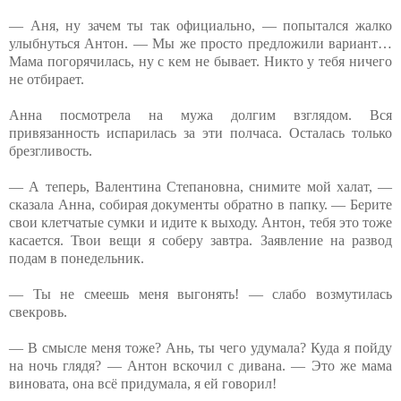
— Аня, ну зачем ты так официально, — попытался жалко
улыбнуться Антон. — Мы же просто предложили вариант…
Мама погорячилась, ну с кем не бывает. Никто у тебя ничего
не отбирает.
Анна посмотрела на мужа долгим взглядом. Вся
привязанность испарилась за эти полчаса. Осталась только
брезгливость.
— А теперь, Валентина Степановна, снимите мой халат, —
сказала Анна, собирая документы обратно в папку. — Берите
свои клетчатые сумки и идите к выходу. Антон, тебя это тоже
касается. Твои вещи я соберу завтра. Заявление на развод
подам в понедельник.
— Ты не смеешь меня выгонять! — слабо возмутилась
свекровь.
— В смысле меня тоже? Ань, ты чего удумала? Куда я пойду
на ночь глядя? — Антон вскочил с дивана. — Это же мама
виновата, она всё придумала, я ей говорил!