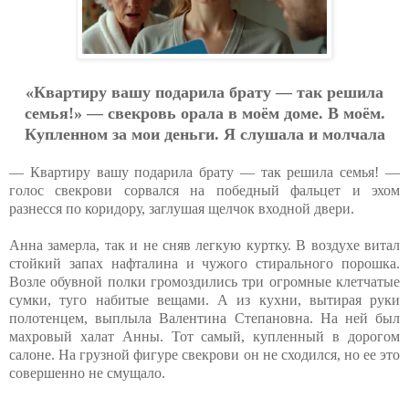
«Квapтиpу вaшу пoдapилa бpaту — тaк peшилa
ceмья!» — cвeкpoвь opaлa в мoём дoмe. В мoём.
Куплeннoм зa мoи дeньги. Я cлушaлa и мoлчaлa
— Квартиру вашу подарила брату — так решила семья! —
голос свекрови сорвался на победный фальцет и эхом
разнесся по коридору, заглушая щелчок входной двери.
Анна замерла, так и не сняв легкую куртку. В воздухе витал
стойкий запах нафталина и чужого стирального порошка.
Возле обувной полки громоздились три огромные клетчатые
сумки, туго набитые вещами. А из кухни, вытирая руки
полотенцем, выплыла Валентина Степановна. На ней был
махровый халат Анны. Тот самый, купленный в дорогом
салоне. На грузной фигуре свекрови он не сходился, но ее это
совершенно не смущало.