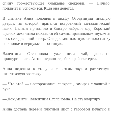
спину торжествующее хмыканье свекрови. — Ничего,
поплачет и успокоится. Куда она денется.
В спальне Анна подошла к шкафу. Отодвинула тяжелую
дверцу, за которой прятался встроенный металлический
ящик. Пальцы привычно и быстро набрали код. Короткий
щелчок механизма показался ей самым правильным звуком за
весь сегодняшний вечер. Она достала плотную синюю папку
на кнопке и вернулась в гостиную.
Валентина Степановна уже пила чай, довольно
прищурившись. Антон нервно теребил край скатерти.
Анна подошла к столу и с резким звуком расстегнула
пластиковую застежку.
— Что это? — насторожилась свекровь, замирая с чашкой в
руке.
— Документы, Валентина Степановна. На эту квартиру.
Анна достала первый плотный лист с гербовой печатью и