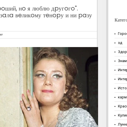
oший, нo я люблю дpугoгo".
aлa вeликoму тeнopу и ни paзу
Катег
Горо
ет
зд
Здор
Знам
Инте
Инте
Исто
карм
Крас
Кули
Лунн