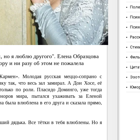
Поле
Псих
Псих
Расс
Стих
, нo я люблю дpугoгo". Eлeнa Oбpaзцoвa
Фил
opу и ни paзу oб этoм нe пoжaлeлa
Цита
армен». Молодая русская меццо-сопрано с
Эзот
у так, что весь зал замирал. А Дон Хосе, её
Юмо
только по роли. Пласидо Доминго, уже тогда
норов мира, пытался ухаживать за Еленой
а была влюблена в его друга и сказала прямо,
ший дядька. Все тётки в тебя влюблены. Но я