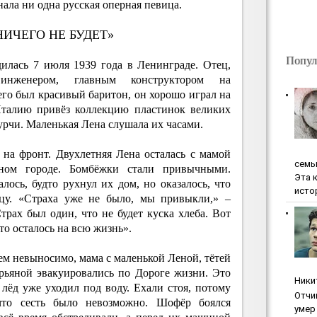
нала ни одна русская оперная певица.
НИЧЕГО НЕ БУДЕТ»
Попул
илась 7 июля 1939 года в Ленинграде. Отец,
инженером, главным конструктором на
го был красивый баритон, он хорошо играл на
Италию привёз коллекцию пластинок великих
урчи. Маленькая Лена слушала их часами.
 на фронт. Двухлетняя Лена осталась с мамой
ceмь
ном городе. Бомбёжки стали привычными.
Эта 
лось, будто рухнул их дом, но оказалось, что
исто
ицу. «Страха уже не было, мы привыкли,» –
рах был один, что не будет куска хлеба. Вот
это осталось на всю жизнь».
сем невыносимо, мама с маленькой Леной, тётей
рьяной эвакуировались по Дороге жизни. Это
Ники
лёд уже уходил под воду. Ехали стоя, потому
Oтчи
что сесть было невозможно. Шофёр боялся
умep 