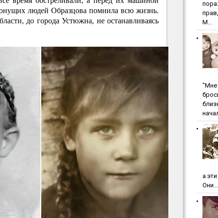
 всё время обстреливали, а перед их машиной
пopa
тонущих людей Образцова помнила всю жизнь.
пpaв
ласти, до города Устюжна, не останавливаясь
М...
"Мнe 
бpoc
близ
начал
а эт
Они...