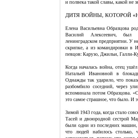
и полвека такой славы, какой не з
ДИТЯ ВОЙНЫ, КОТОРОЙ «
Елена Васильевна Образцова род
Василий Алексеевич, был 
ленинградском предприятии. У не
скрипке, а из командировки в 
певцов: Карузо, Джильи, Галли-К
Когда началась война, отец ушёл
Натальей Ивановной в блокад
Однажды так ударило, что показа
разбомбило соседний, через ул
вспоминала потом Образцова. «Ст
это самое страшное, что было. И 
Зимой 1943 года, когда стало сов
Тасей и двоюродной сестрой Ма
были одни из последних машин, 
что людей набилось столько, 