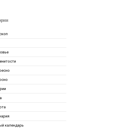
ории
скоп
овье
енитости
ресно
рсно
рии
а
ота
нария
ый календарь