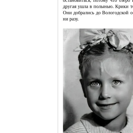
остановиться, потому что озеро
другая ушла в полынью. Крики 
Они добрались до Вологодской об
ни разу.