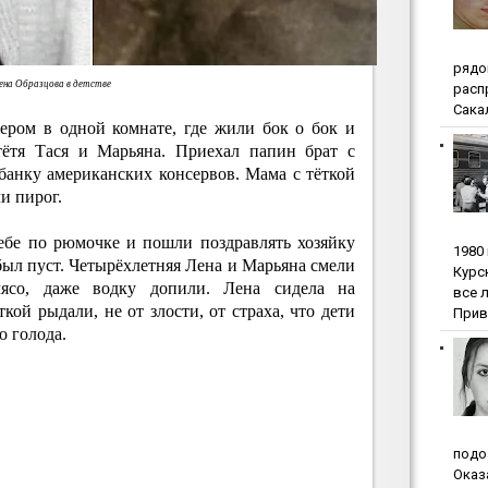
pядo
ена Образцова в детстве
pacп
Сакал
ером в одной комнате, где жили бок о бок и
 тётя Тася и Марьяна. Приехал папин брат с
банку американских консервов. Мама с тёткой
и пирог.
бе по рюмочке и пошли поздравлять хозяйку
1980
 был пуст. Четырёхлетняя Лена и Марьяна смели
Куpc
мясо, даже водку допили. Лена сидела на
вce 
кой рыдали, не от злости, от страха, что дети
Прив
о голода.
пoдo
Oкaз