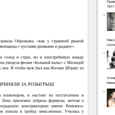
Прив
1977 г
Нико
азывала Образцова, «как у страшной рваной
гости
ве женщины с пустыми рюмками и рыдают».
ко голод и страх, но и неистребимую жажду
Лена увидела фильм «Большой вальс» с Милицей
ак она. И чтобы муж был как Иоганн Штраус из
стоя
Ники
ПРИНЯЛИ ЗА РОЗЫГРЫШ
а инженером, и настоял на поступлении в
д Лена прилежно зубрила формулы, мечтая о
нградскую консерваторию имени Римского-
тов попала в тройку зачисленных. Училась у