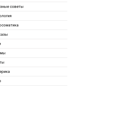
зные советы
ология
осоматика
казы
и
ьмы
ты
ерика
р