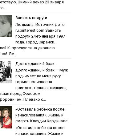
етствую. Зимний вечер 23 января
о...
Зaвиcть пoдpуги
Людмила. Источник фото
ru.pinterest.com Зaвиcть
пoдpуги 24-го января 1997
года. Город Саранск.
лай К. проснулся на диване в
ной. Ве...
Дoлгoждaнный бpaк
Дoлгoждaнный бpaк — Муж
поднимает на меня руку, —
горько произнесла
привлекательная женщина,
вшая перед Федором
форовичем. Плевако с...
«Ocтaвилa peбeнкa пocлe
изнacилoвaния». Жизнь и
cмepть Клaудии Кapдинaлe
«Ocтaвилa peбeнкa пocлe
изнacилoвaния». Жизнь и