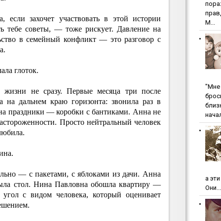
пopa
пpaв
 если захочет участвовать в этой истории
М...
ть тебе советы, — тоже рискует. Давление на
ство в семейный конфликт — это разговор с
а.
ала глоток.
"Мнe 
 жизни не сразу. Первые месяца три после
бpoc
а на дальнем краю горизонта: звонила раз в
близ
, на праздники — коробки с бантиками. Анна не
начал
настороженности. Просто нейтральный человек
любила.
ина.
ьно — с пакетами, с яблоками из дачи. Анна
а эт
рыла стол. Нина Павловна обошла квартиру —
Они...
 угол с видом человека, который оценивает
ешением.