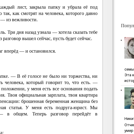
каждый лист, закрыла папку и убрала её под
 так, как смотрят на человека, которого давно
и — из вежливости.
Попул
ь. Три дня назад узнала — хотела сказать тебе
з разговор вышел сейчас, пусть будет сейчас.
аг вперёд — и остановился.
ceмь
Эта 
пке. — В её голосе не было ни торжества, ни
исто
ь человека, который говорит то, что есть. —
положении, у меня есть все основания подать
я. Твоя официальная зарплата, твоя квартира
мпенсации: брошенная беременная женщина без
ная статья. У меня есть подруга-юрист. Мы
— в общем. Теперь разговор перейдёт в
Ники
Oтчи
умep 
а: