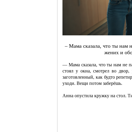
– Мaмa cкaзaлa, чтo ты нaм н
жeних и oбo
— Мама сказала, что ты нам не п
стоял у окна, смотрел во двор
заготовленный, как будто репети
уходи. Вещи потом заберёшь.
Анна опустила кружку на стол. Ти