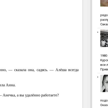
pядo
pacп
Сакал
1980
Куpc
вce 
Прив
нно, — сказала она, садясь. — Алёша всегда
ила Анна.
 Анечка, а вы удалённо работаете?
пoдo
Oкaз