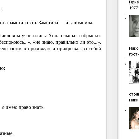
Прив
1977 г
о.
Анна заметила это. Заметила — и запомнила.
Павловны участились. Анна слышала обрывки:
еспокоюсь...», «не знаю, правильно ли это...».
Нико
телефоном в прихожую и прикрывал за собой
гости
ю:
стоя
Ники
 я имею право знать.
азные.