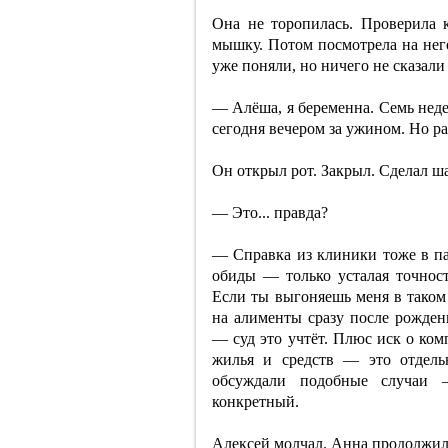
Она не торопилась. Проверила 
мышку. Потом посмотрела на него
уже поняли, но ничего не сказал
— Алёша, я беременна. Семь недел
сегодня вечером за ужином. Но ра
Он открыл рот. Закрыл. Сделал ш
— Это... правда?
— Справка из клиники тоже в па
обиды — только усталая точност
Если ты выгоняешь меня в таком 
на алименты сразу после рождени
— суд это учтёт. Плюс иск о ко
жилья и средств — это отдель
обсуждали подобные случаи 
конкретный.
Алексей молчал. Анна продолжил