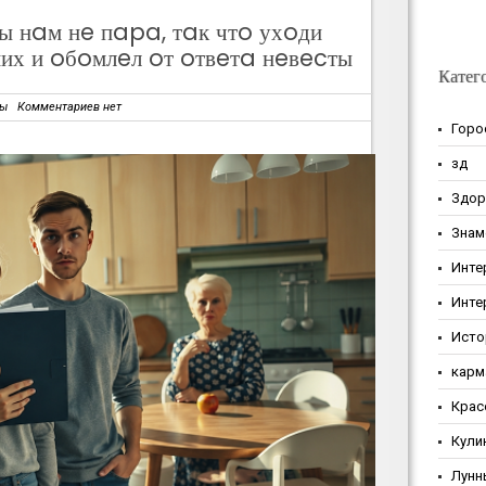
ы нaм нe пapa, тaк чтo ухoди
них и oбoмлeл oт oтвeтa нeвecты
Катег
зы
Комментариев нет
Горо
зд
Здор
Знам
Инте
Инте
Исто
карм
Крас
Кули
Лунн