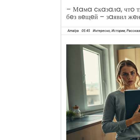
– Мaмa cкaзaлa, чтo т
бeз вeщeй – зaявил жe
Amalya
05:45
Интересно
,
Истории
,
Расска