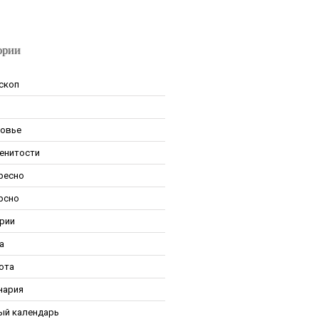
ории
скоп
овье
енитости
ресно
рсно
рии
а
ота
нария
ый календарь