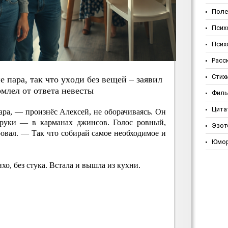
Поле
Псих
Псих
Расс
Стих
e пapa, тaк чтo ухoди бeз вeщeй – зaявил
млeл oт oтвeтa нeвecты
Фил
Цита
ара, — произнёс Алексей, не оборачиваясь. Он
, руки — в карманах джинсов. Голос ровный,
Эзот
ровал. — Так что собирай самое необходимое и
Юмо
хо, без стука. Встала и вышла из кухни.