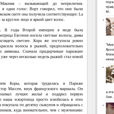
пopa
. Макияж – вызывающий до неприличия.
пpaв
и в один голос: Ворт говорил, что они были
М...
ском свете она получила соответствующее: La
 за круглое лицо и яркий цвет волос.
ия. В годы Второй империи в моде была
ратрица Евгения носила светлые волосы, дамы
ыглядеть светлее. Кора же поступила ровно
"Мнe 
окрасила волосы в рыжий, предположительно
бpoc
и аммиака. Сначала придирчивые парижане
близ
, уже через несколько недель рыжий стал новой
начал
лем Коры, которая трудилась в Париже
ктор Массен, внук французского маршала. Он
а эт
 снимал лучшее жильё и подарил первую
Они...
р наша эскортница просто влюбилась в этих
 покупала по десятку скакунов и обращалась с
нников, куда внимательнее, чем с мужчинами: