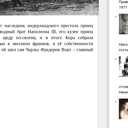
Прив
1977 г
е: наследник нидерландского престола принц
водный брат Наполеона III, его кузен принц
щедр по-своему, и в итоге Кора собрала
ью в миллион франков, в её собственности
Нико
я ей шил сам Чарльз Фредерик Ворт – главный
гости
стоя
Ники