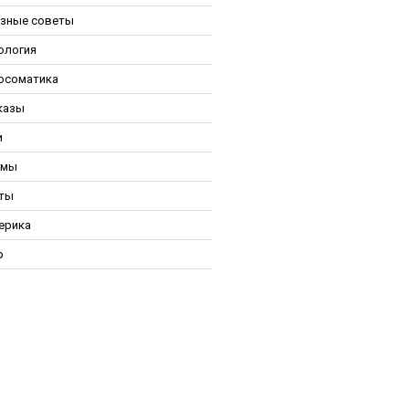
зные советы
ология
осоматика
казы
и
ьмы
ты
ерика
р