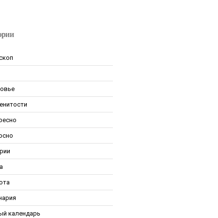
ории
скоп
овье
енитости
ресно
рсно
рии
а
ота
нария
ый календарь