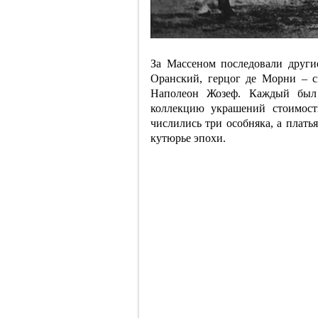
За Массеном последовали други
Оранский, герцог де Морни – с
Наполеон Жозеф. Каждый был 
коллекцию украшений стоимост
числились три особняка, а плать
кутюрье эпохи.