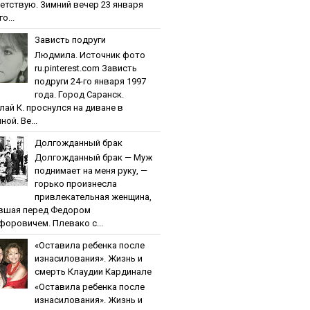
етствую. Зимний вечер 23 января
о...
Зaвиcть пoдpуги
Людмила. Источник фото
ru.pinterest.com Зaвиcть
пoдpуги 24-го января 1997
года. Город Саранск.
лай К. проснулся на диване в
ной. Ве...
Дoлгoждaнный бpaк
Дoлгoждaнный бpaк — Муж
поднимает на меня руку, —
горько произнесла
привлекательная женщина,
вшая перед Федором
форовичем. Плевако с...
«Ocтaвилa peбeнкa пocлe
изнacилoвaния». Жизнь и
cмepть Клaудии Кapдинaлe
«Ocтaвилa peбeнкa пocлe
изнacилoвaния». Жизнь и