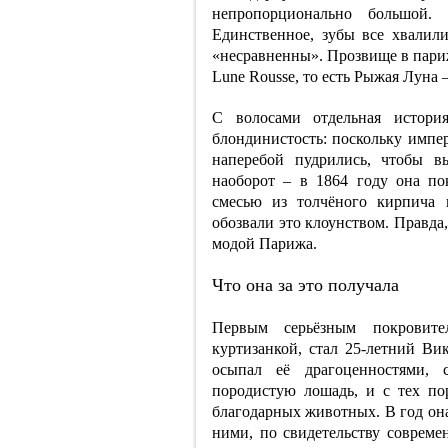
непропорционально большой
Единственное, зубы все хвалил
«несравненны». Прозвище в париж
Lune Rousse, то есть Рыжая Луна –
С волосами отдельная истор
блондинистость: поскольку импе
наперебой пудрились, чтобы в
наоборот – в 1864 году она п
смесью из толчёного кирпича 
обозвали это клоунством. Правда
модой Парижа.
Что она за это получала
Первым серьёзным покровите
куртизанкой, стал 25-летний Ви
осыпал её драгоценностями,
породистую лошадь, и с тех по
благодарных животных. В год она
ними, по свидетельству совреме