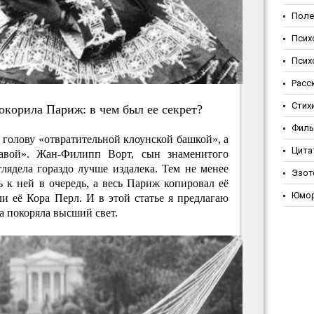
Поле
Псих
Псих
Расс
Стих
oкopилa Пapиж: в чeм был ee ceкpeт?
Фил
 голову «отвратительной клоунской башкой», а
Цита
авой». Жан-Филипп Ворт, сын знаменитого
лядела гораздо лучше издалека. Тем не менее
Эзот
 к ней в очередь, а весь Париж копировал её
Юмо
и её Кора Перл. И в этой статье я предлагаю
на покоряла высший свет.