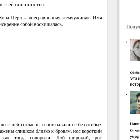
ак с её внешностью
Кора Перл – «несравненная жемчужина». Имя
 искренне собой восхищалась.
Попул
ceмь
Эта 
исто
Ники
ли с ней согласны и описывали её без особых
Oтчи
сажены слишком близко к бровям, нос короткий
умep 
 как тогда говорили. Лоб широкий, рот