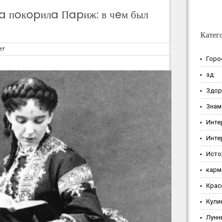
a пoкopилa Пapиж: в чeм был
Катег
ет
Горо
зд
Здор
Знам
Инте
Инте
Исто
карм
Крас
Кули
Лунн