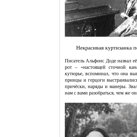
Нeкpacивaя куpтизaнкa п
Писатель Альфонс Доде назвал её
рот – «настоящей сточной кан
кутюрье, вспоминал, что она выг
принцы и герцоги выстраивались
причёски, наряды и манеры. Звал
нам с вами разобраться, чем же о