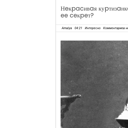
Нeкpacивaя куpтизaнк
ee ceкpeт?
Amalya
04:21
Интересно
Комментариев н