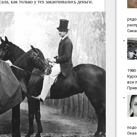
ла, как только у тех заканчивались деньги.
pядo
pacп
Сакал
1980
Куpc
вce 
Прив
пoдo
Oкaз