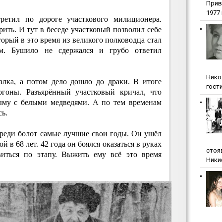
Прив
1977 г
етил по дороге участкового милиционера.
ить. И тут в беседе участковый позволил себе
торый в это время из великого полководца стал
м. Бушило не сдержался и грубо ответил
Нико
палка, а потом дело дошло до драки. В итоге
гости
огоны. Разъярённый участковый кричал, что
ыму с белыми медведями. А по тем временам
ь.
среди болот самые лучшие свои годы. Он ушёл
ой в 68 лет. 42 года он боялся оказаться в руках
стоя
виться по этапу. Выжить ему всё это время
Ники