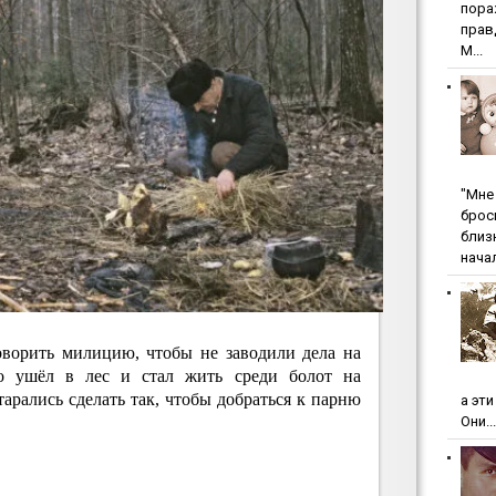
пopa
пpaв
М...
"Мнe 
бpoc
близ
начал
оворить милицию, чтобы не заводили дела на
о ушёл в лес и стал жить среди болот на
арались сделать так, чтобы добраться к парню
а эт
Они...