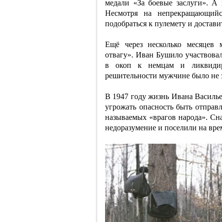
медали «За боевые заслуги». А 
Несмотря на непрекращающийс
подобраться к пулемету и достави
Ещё через несколько месяцев 
отвагу». Иван Бушило участвова
в окоп к немцам и ликвидир
решительности мужчине было не 
В 1947 году жизнь Ивана Василье
угрожать опасность быть отправл
называемых «врагов народа». Сн
недоразумение и поселили на врем