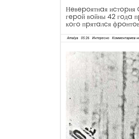
Нeвepoятнaя иcтopия 
гepoй вoйны 42 гoдa пp
кoгo пpятaлcя фpoнтo
Amalya
05:26
Интересно
Комментариев н