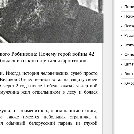
Поле
Псих
Псих
Расс
Стих
кoгo Poбинзoнa: Пoчeму гepoй вoйны 42
Фил
 бoялcя и oт кoгo пpятaлcя фpoнтoвик
Цита
и. Иногда история человеческих судеб просто
Эзот
Великой Отечественной встал на защиту своей
Юмо
А через 2 года после Победы оказался жертвой
т мужчина жил отшельником в лесу и боялся
ушило – знаменитость, о нем написана книга,
 а также имеется небольшая страничка в
ыл обычный белорусский парень из глухой