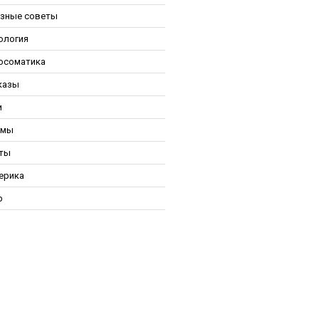
зные советы
ология
осоматика
казы
и
ьмы
ты
ерика
р