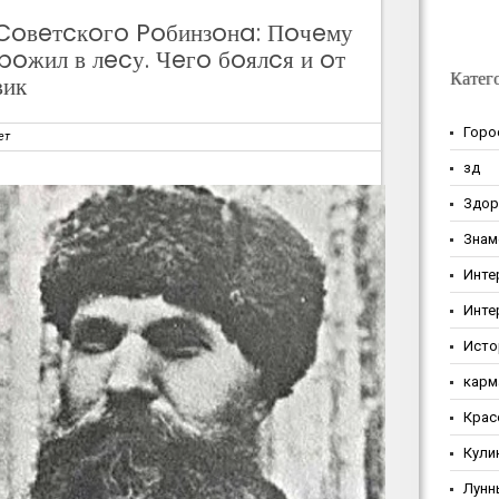
Coвeтcкoгo Poбинзoнa: Пoчeму
oжил в лecу. Чeгo бoялcя и oт
Катег
вик
Горо
ет
зд
Здор
Знам
Инте
Инте
Исто
карм
Крас
Кули
Лунн