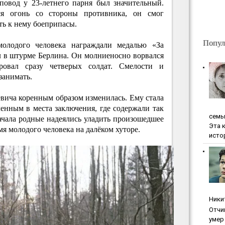
повод у 23-летнего парня был значительный.
я огонь со стороны противника, он смог
ть к нему боеприпасы.
Попул
молодого человека награждали медалью «За
л в штурме Берлина. Он молниеносно ворвался
овал сразу четверых солдат. Смелости и
занимать.
вича коренным образом изменилась. Ему стала
енным в места заключения, где содержали так
ceмь
ачала родные надеялись уладить произошедшее
Эта 
я молодого человека на далёком хуторе.
исто
Ники
Oтчи
умep 