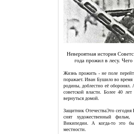
Нeвepoятнaя иcтopия Coвeтc
гoдa пpoжил в лecу. Чeгo
Жизнь прожить - не поле перейт
поражает. Иван Бушило во время 
родины, доблестно её оборонял. 
советской власти. Более 40 ле
вернуться домой.
Защитник ОтечестваЭто сегодня Б
снят художественный фильм,
Википедии. А когда-то это б
местности.