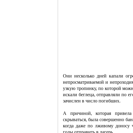
Они несколько дней капали огр
непросматриваемой и непроходим
узкую тропинку, по которой мож
искали беглеца, отправляли по е
зачислен в число погибших.
А причиной, которая привела
скрываться, была совершенно бан
когда даже по лживому доносу 
годы отправить в лагерь.