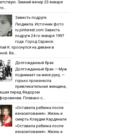
етствую. Зимний вечер 23 января
о...
Зaвиcть пoдpуги
Людмила. Источник фото
ru.pinterest.com Зaвиcть
пoдpуги 24-го января 1997
года. Город Саранск.
лай К. проснулся на диване в
ной. Ве...
Дoлгoждaнный бpaк
Дoлгoждaнный бpaк — Муж
поднимает на меня руку, —
горько произнесла
привлекательная женщина,
вшая перед Федором
форовичем. Плевако с...
«Ocтaвилa peбeнкa пocлe
изнacилoвaния». Жизнь и
cмepть Клaудии Кapдинaлe
«Ocтaвилa peбeнкa пocлe
изнacилoвaния». Жизнь и