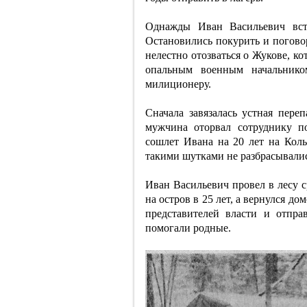
Однажды Иван Васильевич встр
Остановились покурить и поговор
нелестно отозваться о Жукове, ко
опальным военным начальнико
милиционеру.
Сначала завязалась устная пере
мужчина оторвал сотруднику п
сошлет Ивана на 20 лет на Кол
такими шутками не разбрасывалис
Иван Васильевич провел в лесу 
на остров в 25 лет, а вернулся дом
представителей власти и отпра
помогали родные.