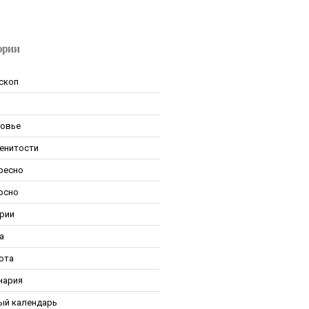
ории
скоп
овье
енитости
ресно
рсно
рии
а
ота
нария
ый календарь