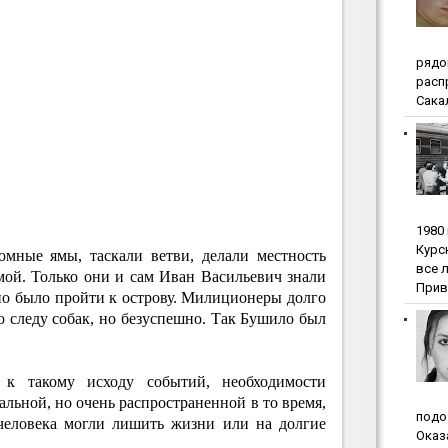
pядo
pacп
Сакал
1980
Куpc
омные ямы, таскали ветви, делали местность
вce 
ой. Только они и сам Иван Васильевич знали
Прив
но было пройти к острову. Милиционеры долго
го следу собак, но безуспешно. Так Бушило был
 к такому исходу событий, необходимости
альной, но очень распространенной в то время,
пoдo
человека могли лишить жизни или на долгие
Oкaз