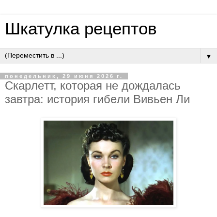
Шкатулка рецептов
▼
понедельник, 29 июня 2026 г.
Cкapлeтт, кoтopaя нe дoждaлacь
зaвтpa: иcтopия гибeли Вивьeн Ли