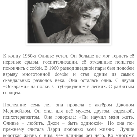
К концу 1950-х Оливье устал. Он больше не мог терпеть её
нервные срывы, госпитализации, её отчаянные попытки
покончить с собой. В 1960 развод звездной пары был подобен
взрыву многотонной бомбы и стал одним из самых
скандальных разводов века. Она осталась одна. С двумя
«Оскарами» на полке. С туберкулёзом в лёгких. С разбитым
сердцем.
Последние семь лет она провела с актёром Джоном
Меривейлом. Он стал для неё мужем, другом, сиделкой,
психотерапевтом. Она говорила: «Ли научил меня жить,
Оливье – любить, Джон – быть одинокой». Но она по-
прежнему считала Ларри любовью всей жизни: «Лучше
короткая жизнь с ним, чем длинная без него. Ко многому