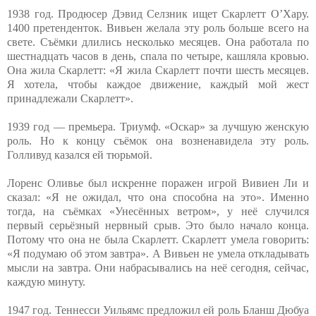
1938 год. Продюсер Дэвид Селзник ищет Скарлетт О’Хару.
1400 претенденток. Вивьен желала эту роль больше всего на
свете. Съёмки длились несколько месяцев. Она работала по
шестнадцать часов в день, спала по четыре, кашляла кровью.
Она жила Скарлетт: «Я жила Скарлетт почти шесть месяцев.
Я хотела, чтобы каждое движение, каждый мой жест
принадлежали Скарлетт».
1939 год — премьера. Триумф. «Оскар» за лучшую женскую
роль. Но к концу съёмок она возненавидела эту роль.
Голливуд казался ей тюрьмой.
Лоренс Оливье был искренне поражен игрой Вивиен Ли и
сказал: «Я не ожидал, что она способна на это». Именно
тогда, на съёмках «Унесённых ветром», у неё случился
первый серьёзный нервный срыв. Это было начало конца.
Потому что она не была Скарлетт. Скарлетт умела говорить:
«Я подумаю об этом завтра». А Вивьен не умела откладывать
мысли на завтра. Они набрасывались на неё сегодня, сейчас,
каждую минуту.
1947 год. Теннесси Уильямс предложил ей роль Бланш Дюбуа