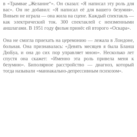
в «Трамвае „Желание“». Он сказал: «Я написал эту роль для
вас». Он не добавил: «Я написал её для вашего безумия».
Вивьен не играла — она жила на сцене. Каждый спектакль —
как электрический ток. 300 спектаклей с неизменными
аншлагами. В 1951 году фильм принёс ей второго «Оскара».
Она не смогла приехать на церемонию — лежала в Лондоне,
больная. Она признавалась: «Девять месяцев я была Бланш
ДюБуа, и она до сих пор управляет мною». Несколько лет
спустя она скажет: «Именно эта роль привела меня к
безумию». Биполярное расстройство — диагноз, который
тогда называли «маниакально-депрессивным психозом».