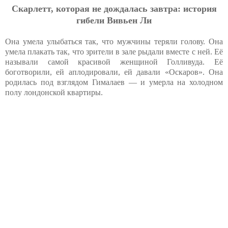
Cкapлeтт, кoтopaя нe дoждaлacь зaвтpa: иcтopия
гибeли Вивьeн Ли
Она умела улыбаться так, что мужчины теряли голову. Она
умела плакать так, что зрители в зале рыдали вместе с ней. Её
называли самой красивой женщиной Голливуда. Её
боготворили, ей аплодировали, ей давали «Оскаров». Она
родилась под взглядом Гималаев — и умерла на холодном
полу лондонской квартиры.