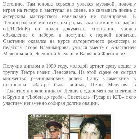
Эстонию. Там юноша серьезно увлекся музыкой, подолгу
играл на гитаре и выступал на сцене, но связывать жизнь с
актерским мастерством изначально не планировал. В
Ленинградский институт театра, музыки и кинематографии
(ЛГИТМиК) он подал документы спонтанно, увидев
объявление о наборе, и поступил с первой попытки.
Саюталин оказался на курсе авторитетного режиссера и
педагога Игоря Владимирова, учился вместе с Анастасией
Мельниковой, Эвелиной Бледанс и Варварой Фрейндлих.
Получив диплом в 1990 году, молодой артист сразу вошел в
труппу Театра имени Ленсовета. На этой сцене он сыграл
множество разноплановых ролей: Сашу Стамескина в
постановке «Завтра была война», Петю Мелузова в
«Талантах и поклонниках», Левшу в одноименном спектакле
и Бруно в «Любви до гроба». Спектакль «Гусар из КГБ» с его
участием неизменно собирал долгие овации.