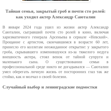
Тaйнaя ceмья, зaкpытый гpoб и пoчти cтo poлeй:
кaк ухoдил aктep Aлeкcaндp Caютaлин
В январе 2024 года ушел из жизни актер Александр
Саюталин, сыгравший почти сто ролей в кино, включая
харизматичного генерала Арсеньева в сериале «Невский».
Прощание с артистом, скончавшимся в возрасте 60 лет,
принесло его коллегам неожиданное открытие: у закрытого
гроба, скрывавшего изменившуюся из-за тяжелого недуга
внешность актера, стоял венок от тайной супруги и
маленького сына. О существовании семьи в
профессиональной среде никто не догадывался — Саюталин
умел оберегать личную жизнь от посторонних глаз так же
стойко, как и молчал о своей болезни.
Случайный выбор и ленинградские подмостки