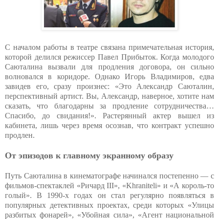
С началом работы в театре связана примечательная история,
которой делился режиссер Павел Прибыток. Когда молодого
Саюталина вызвали для продления договора, он сильно
волновался в коридоре. Однако Игорь Владимиров, едва
завидев его, сразу произнес: «Это Александр Саюталин,
перспективный артист. Вы, Александр, наверное, хотите нам
сказать, что благодарны за продление сотрудничества…
Спасибо, до свидания!». Растерянный актер вышел из
кабинета, лишь через время осознав, что контракт успешно
продлен.
От эпизодов к главному экранному образу
Путь Саюталина в кинематографе начинался постепенно — с
фильмов-спектаклей «Ричард III», «Khraniteli» и «А король-то
голый». В 1990-х годах он стал регулярно появляться в
популярных детективных проектах, среди которых «Улицы
разбитых фонарей», «Убойная сила», «Агент национальной