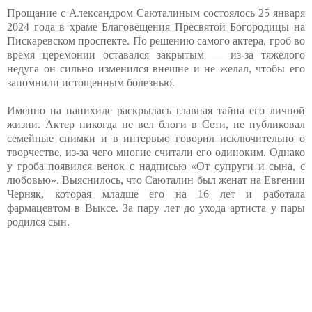
Прощание с Александром Саюталиным состоялось 25 января
2024 года в храме Благовещения Пресвятой Богородицы на
Пискаревском проспекте. По решению самого актера, гроб во
время церемонии оставался закрытым — из-за тяжелого
недуга он сильно изменился внешне и не желал, чтобы его
запомнили истощенным болезнью.
Именно на панихиде раскрылась главная тайна его личной
жизни. Актер никогда не вел блоги в Сети, не публиковал
семейные снимки и в интервью говорил исключительно о
творчестве, из-за чего многие считали его одиноким. Однако
у гроба появился венок с надписью «От супруги и сына, с
любовью». Выяснилось, что Саюталин был женат на Евгении
Черняк, которая младше его на 16 лет и работала
фармацевтом в Выксе. За пару лет до ухода артиста у пары
родился сын.