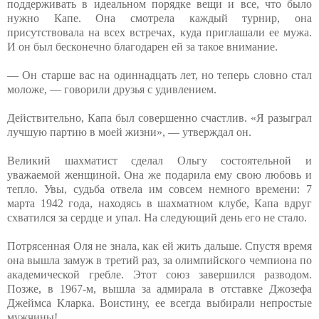
поддерживать в идеальном порядке вещи и все, что было
нужно Капе. Она смотрела каждый турнир, она
присутствовала на всех встречах, куда приглашали ее мужа.
И он был бесконечно благодарен ей за такое внимание.
— Он старше вас на одиннадцать лет, но теперь словно стал
моложе, — говорили друзья с удивлением.
Действительно, Капа был совершенно счастлив. «Я разыграл
лучшую партию в моей жизни», — утверждал он.
Великий шахматист сделал Ольгу состоятельной и
уважаемой женщиной. Она же подарила ему свою любовь и
тепло. Увы, судьба отвела им совсем немного времени: 7
марта 1942 года, находясь в шахматном клубе, Капа вдруг
схватился за сердце и упал. На следующий день его не стало.
Потрясенная Оля не знала, как ей жить дальше. Спустя время
она вышла замуж в третий раз, за олимпийского чемпиона по
академической гребле. Этот союз завершился разводом.
Позже, в 1967-м, вышла за адмирала в отставке Джозефа
Джеймса Кларка. Воистину, ее всегда выбирали непростые
мужчины!