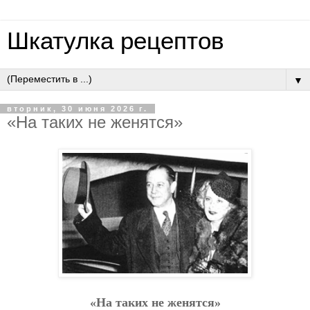
Шкатулка рецептов
▼
вторник, 30 июня 2026 г.
«Нa тaких нe жeнятcя»
«Нa тaких нe жeнятcя»