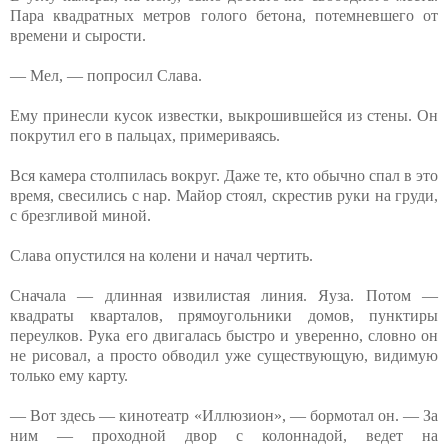
Пара квадратных метров голого бетона, потемневшего от
времени и сырости.
— Мел, — попросил Слава.
Ему принесли кусок известки, выкрошившейся из стены. Он
покрутил его в пальцах, примериваясь.
Вся камера столпилась вокруг. Даже те, кто обычно спал в это
время, свесились с нар. Майор стоял, скрестив руки на груди,
с брезгливой миной.
Слава опустился на колени и начал чертить.
Сначала — длинная извилистая линия. Яуза. Потом —
квадраты кварталов, прямоугольники домов, пунктиры
переулков. Рука его двигалась быстро и уверенно, словно он
не рисовал, а просто обводил уже существующую, видимую
только ему карту.
— Вот здесь — кинотеатр «Иллюзион», — бормотал он. — За
ним — проходной двор с колоннадой, ведет на