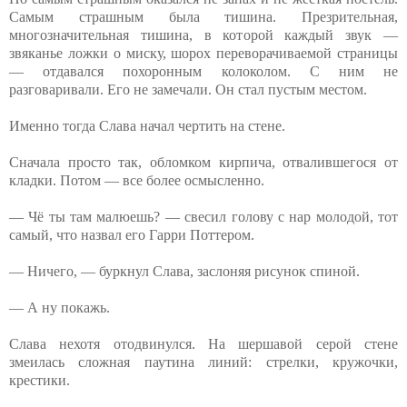
Самым страшным была тишина. Презрительная,
многозначительная тишина, в которой каждый звук —
звяканье ложки о миску, шорох переворачиваемой страницы
— отдавался похоронным колоколом. С ним не
разговаривали. Его не замечали. Он стал пустым местом.
Именно тогда Слава начал чертить на стене.
Сначала просто так, обломком кирпича, отвалившегося от
кладки. Потом — все более осмысленно.
— Чё ты там малюешь? — свесил голову с нар молодой, тот
самый, что назвал его Гарри Поттером.
— Ничего, — буркнул Слава, заслоняя рисунок спиной.
— А ну покажь.
Слава нехотя отодвинулся. На шершавой серой стене
змеилась сложная паутина линий: стрелки, кружочки,
крестики.