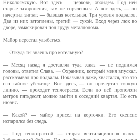
Николоямскую. Вот здесь — церковь, обойдем. Под ней
старые захоронения, там не спрячешься. А вот здесь, — он
начертил зигзаг, — бывшая котельная. Три уровня подвалов.
Два из них затоплены, третий — сухой. Вход через люк во
дворе, замаскирован под груду металлолома.
Майор перестал улыбаться.
— Откуда ты знаешь про котельную?
— Месяц назад я доставлял туда заказ, — не поднимая
головы, ответил Слава. — Охранник, который меня впускал,
рассказывал про подвалы. Показывал даже, хвастался, что это
его тайное убежище. Вот здесь, — он прочертил тонкую
линию, — проходит теплотрасса. Если по ней проползти
метров пятьдесят, можно выйти в соседний квартал. Но есть
нюанс.
— Какой? — майор присел на корточки. Его скепсис
испарился без следа.
— Под теплотрассой — старая вентиляционная шахта.
Заброшенный бойлер. Он не обозначен ни на одном плане