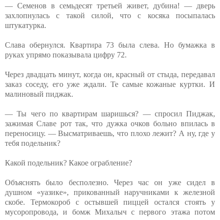
— Семенов в семьдесят третьей живет, дубина! — дверь
захлопнулась с такой силой, что с косяка посыпалась
штукатурка.
Слава обернулся. Квартира 73 была слева. Но бумажка в
руках упрямо показывала цифру 72.
Через двадцать минут, когда он, красный от стыда, передавал
заказ соседу, его уже ждали. Те самые кожаные куртки. И
малиновый пиджак.
— Ты чего по квартирам шаришься? — спросил Пиджак,
зажимая Славе рот так, что дужка очков больно впилась в
переносицу. — Высматриваешь, что плохо лежит? А ну, где у
тебя подельник?
Какой подельник? Какое ограбление?
Объяснять было бесполезно. Через час он уже сидел в
душном «уазике», прикованный наручниками к железной
скобе. Термокороб с остывшей пиццей остался стоять у
мусоропровода, и бомж Михалыч с первого этажа потом