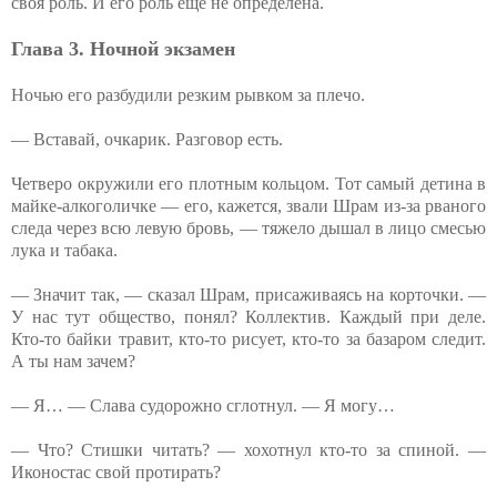
своя роль. И его роль еще не определена.
Глава 3. Ночной экзамен
Ночью его разбудили резким рывком за плечо.
— Вставай, очкарик. Разговор есть.
Четверо окружили его плотным кольцом. Тот самый детина в
майке-алкоголичке — его, кажется, звали Шрам из-за рваного
следа через всю левую бровь, — тяжело дышал в лицо смесью
лука и табака.
— Значит так, — сказал Шрам, присаживаясь на корточки. —
У нас тут общество, понял? Коллектив. Каждый при деле.
Кто-то байки травит, кто-то рисует, кто-то за базаром следит.
А ты нам зачем?
— Я… — Слава судорожно сглотнул. — Я могу…
— Что? Стишки читать? — хохотнул кто-то за спиной. —
Иконостас свой протирать?