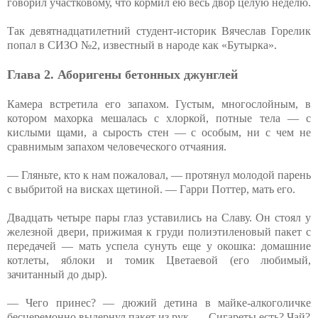
говорил участковому, что кормил ею весь двор целую неделю.
Так девятнадцатилетний студент-историк Вячеслав Горелик
попал в СИЗО №2, известный в народе как «Бутырка».
Глава 2. Аборигены бетонных джунглей
Камера встретила его запахом. Густым, многослойным, в
котором махорка мешалась с хлоркой, потные тела — с
кислыми щами, а сырость стен — с особым, ни с чем не
сравнимым запахом человеческого отчаяния.
— Гляньте, кто к нам пожаловал, — протянул молодой парень
с выбритой на висках щетиной. — Гарри Поттер, мать его.
Двадцать четыре пары глаз уставились на Славу. Он стоял у
железной двери, прижимая к груди полиэтиленовый пакет с
передачей — мать успела сунуть еще у окошка: домашние
котлеты, яблоки и томик Цветаевой (его любимый,
зачитанный до дыр).
— Чего принес? — дюжий детина в майке-алкоголичке
бесцеремонно выдернул пакет из рук. — Сигареты есть? Чай?