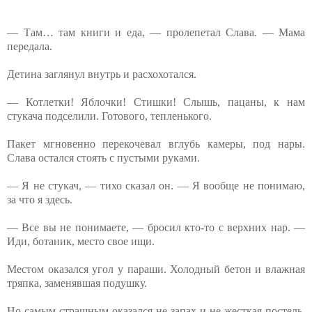
— Там… там книги и еда, — пролепетал Слава. — Мама
передала.
Детина заглянул внутрь и расхохотался.
— Котлетки! Яблочки! Стишки! Слышь, пацаны, к нам
стукача подселили. Готового, тепленького.
Пакет мгновенно перекочевал вглубь камеры, под нары.
Слава остался стоять с пустыми руками.
— Я не стукач, — тихо сказал он. — Я вообще не понимаю,
за что я здесь.
— Все вы не понимаете, — бросил кто-то с верхних нар. —
Иди, ботаник, место свое ищи.
Местом оказался угол у параши. Холодный бетон и влажная
тряпка, заменявшая подушку.
Но самым страшным оказался не запах и не жесткая постель.