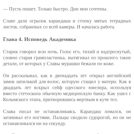
— Пусть пишет. Только быстро. Дни мои сочтены.
Славе дали огрызок карандаша и стопку мятых тетрадных
листов, собранных со всей камеры. И началась работа.
Глава 4. Исповедь Академика
Старик говорил всю ночь. Голос его, тихий и надтреснутый,
словно старая грампластинка, вытягивал из прошлого такие
детали, от которых у Славы мурашки бежали по коже.
Он рассказывал, как в двенадцать лет открыл английский
замок шпилькой для волос, которую стащил у матери. Как в
двадцать лет вскрыл сейф одесского ювелира, используя
вместо стетоскопа обычную медицинскую банку. Как ушел с
Колымского этапа, притворившись мертвым в куче тел.
Слава писал не останавливаясь. Карандаш ломался, он
затачивал его ногтями. Пальцы сводило судорогой, но он не
останавливался ни на секунду.