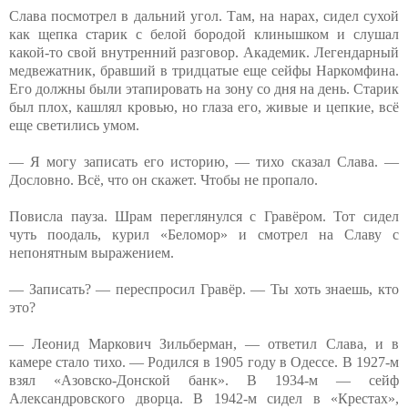
Слава посмотрел в дальний угол. Там, на нарах, сидел сухой
как щепка старик с белой бородой клинышком и слушал
какой-то свой внутренний разговор. Академик. Легендарный
медвежатник, бравший в тридцатые еще сейфы Наркомфина.
Его должны были этапировать на зону со дня на день. Старик
был плох, кашлял кровью, но глаза его, живые и цепкие, всё
еще светились умом.
— Я могу записать его историю, — тихо сказал Слава. —
Дословно. Всё, что он скажет. Чтобы не пропало.
Повисла пауза. Шрам переглянулся с Гравёром. Тот сидел
чуть поодаль, курил «Беломор» и смотрел на Славу с
непонятным выражением.
— Записать? — переспросил Гравёр. — Ты хоть знаешь, кто
это?
— Леонид Маркович Зильберман, — ответил Слава, и в
камере стало тихо. — Родился в 1905 году в Одессе. В 1927-м
взял «Азовско-Донской банк». В 1934-м — сейф
Александровского дворца. В 1942-м сидел в «Крестах»,