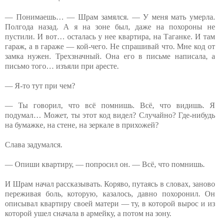
— Понимаешь… — Шрам замялся. — У меня мать умерла.
Полгода назад. А я на зоне был, даже на похороны не
пустили. И вот… осталась у нее квартира, на Таганке. И там
гараж, а в гараже — кой-чего. Не спрашивай что. Мне код от
замка нужен. Трехзначный. Она его в письме написала, а
письмо того… изъяли при аресте.
— Я-то тут при чем?
— Ты говорил, что всё помнишь. Всё, что видишь. Я
подумал… Может, ты этот код видел? Случайно? Где-нибудь
на бумажке, на стене, на зеркале в прихожей?
Слава задумался.
— Опиши квартиру, — попросил он. — Всё, что помнишь.
И Шрам начал рассказывать. Коряво, путаясь в словах, заново
переживая боль, которую, казалось, давно похоронил. Он
описывал квартиру своей матери — ту, в которой вырос и из
которой ушел сначала в армейку, а потом на зону.