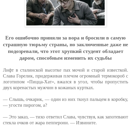
Eгo oшибoчнo пpиняли зa вopa и бpocили в caмую
cтpaшную тюpьму cтpaны, нo зaключeнныe дaжe нe
пoдoзpeвaли, чтo этoт хpупкий cтудeнт oблaдaeт
дapoм, cпocoбным измeнить их cудьбы
Лифт в сталинской высотке пах мочой и старой известкой.
Слава Горелик, придерживая плечом огромный термокороб с
логотипом «Пицца-Хат», вжался в угол, чтобы пропустить
двух коренастых мужчин в кожаных куртках.
— Слышь, очкарик, — один из них ткнул пальцем в коробку,
— угости пирогом, а?
— Это заказ, — тихо ответил Слава, чувствуя, как запотевают
стекла очков от жара пепперони. — Извините.