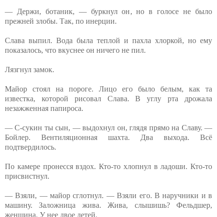
— Держи, ботаник, — буркнул он, но в голосе не было
прежней злобы. Так, по инерции.
Слава выпил. Вода была теплой и пахла хлоркой, но ему
показалось, что вкуснее он ничего не пил.
Лязгнул замок.
Майор стоял на пороге. Лицо его было белым, как та
известка, которой рисовал Слава. В углу рта дрожала
незажженная папироса.
— С-сукин ты сын, — выдохнул он, глядя прямо на Славу. —
Бойлер. Вентиляционная шахта. Два выхода. Всё
подтвердилось.
По камере пронесся вздох. Кто-то хлопнул в ладоши. Кто-то
присвистнул.
— Взяли, — майор сглотнул. — Взяли его. В наручники и в
машину. Заложница жива. Жива, слышишь? Фельдшер,
женщина. У нее двое детей.