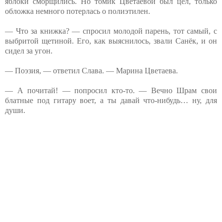
яблоки сморщились. Но томик Цветаевой был цел, только
обложка немного потерлась о полиэтилен.
— Что за книжка? — спросил молодой парень, тот самый, с
выбритой щетиной. Его, как выяснилось, звали Санёк, и он
сидел за угон.
— Поэзия, — ответил Слава. — Марина Цветаева.
— А почитай! — попросил кто-то. — Вечно Шрам свои
блатные под гитару воет, а ты давай что-нибудь… ну, для
души.