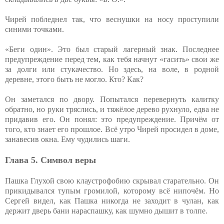
Чирей побледнел так, что веснушки на носу проступили
синими точками.
«Беги один». Это был старый лагерный знак. Последнее
предупреждение перед тем, как тебя начнут «гасить» свои же
за долги или стукачество. Но здесь, на воле, в родной
деревне, этого быть не могло. Кто? Как?
Он заметался по двору. Попытался перевернуть калитку
обратно, но руки тряслись, и тяжёлое дерево рухнуло, едва не
придавив его. Он понял: это предупреждение. Причём от
того, кто знает его прошлое. Всё утро Чирей просидел в доме,
занавесив окна. Ему чудились шаги.
Глава 5. Символ веры
Пашка Глухой свою клаустрофобию скрывал старательно. Он
прикидывался тупым громилой, которому всё нипочём. Но
Сергей видел, как Пашка никогда не заходит в чулан, как
держит дверь бани нараспашку, как шумно дышит в толпе.