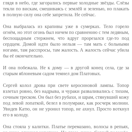
глядя в небо, где загорались первые холодные звёзды. Слёзы
текли по вискам, смешиваясь с землёй и зеленью, но плакать
в полную силу она себе запретила. Не сейчас.
Она выбралась из крапивы уже в сумерках. Тело горело
огнём, но этот огонь был ничем по сравнению с тем ледяным,
беспощадным стержнем, что вдруг прорезался где-то под
сердцем. Домой идти было нельзя — там мать с больными
ногами, там расспросы, там жалость. А жалость сейчас убила
бы её окончательно.
И она побежала. Не к дому — в другой конец села, где за
старым яблоневым садом темнел дом Платовых.
Сергей колол дрова при свете керосиновой лампы. Топор
взлетал ровно, без надрыва, и чураки разваливались с тихим,
сочным треском. Он был без рубахи, и шрам, стянувший кожу
под левой лопаткой, белел в полумраке, как росчерк молнии.
Увидев Катю, он не уронил топор, не ахнул. Просто воткнул
его в колоду.
Она стояла у калитки. Платье перемазано, волосы в репьях,