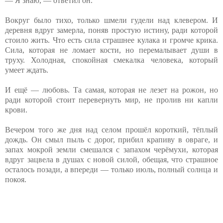
— Я знаю, — ответил он.
Вокруг было тихо, только шмели гудели над клевером. И
деревня вдруг замерла, поняв простую истину, ради которой
стоило жить. Что есть сила страшнее кулака и громче крика.
Сила, которая не ломает кости, но перемалывает души в
труху. Холодная, спокойная смекалка человека, который
умеет ждать.
И ещё — любовь. Та самая, которая не лезет на рожон, но
ради которой стоит перевернуть мир, не пролив ни капли
крови.
Вечером того же дня над селом прошёл короткий, тёплый
дождь. Он смыл пыль с дорог, прибил крапиву в овраге, и
запах мокрой земли смешался с запахом черёмухи, которая
вдруг зацвела в душах с новой силой, обещая, что страшное
осталось позади, а впереди — только июль, полный солнца и
покоя.