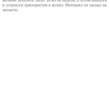
желание искупить. Валет исчез на неделю, а потом вернулся
и устроился трактористом в колхоз. Мотоцикл он продал на
запчасти.