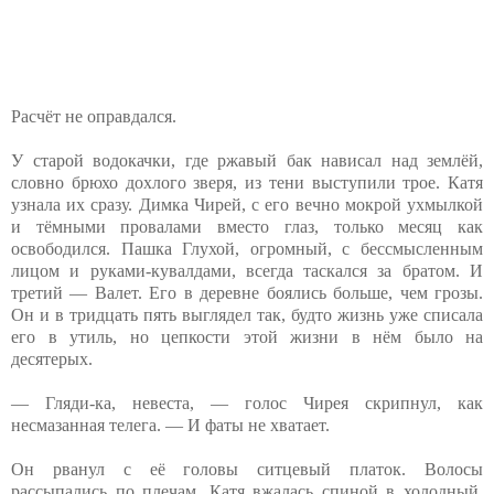
Расчёт не оправдался.
У старой водокачки, где ржавый бак нависал над землёй,
словно брюхо дохлого зверя, из тени выступили трое. Катя
узнала их сразу. Димка Чирей, с его вечно мокрой ухмылкой
и тёмными провалами вместо глаз, только месяц как
освободился. Пашка Глухой, огромный, с бессмысленным
лицом и руками-кувалдами, всегда таскался за братом. И
третий — Валет. Его в деревне боялись больше, чем грозы.
Он и в тридцать пять выглядел так, будто жизнь уже списала
его в утиль, но цепкости этой жизни в нём было на
десятерых.
— Гляди-ка, невеста, — голос Чирея скрипнул, как
несмазанная телега. — И фаты не хватает.
Он рванул с её головы ситцевый платок. Волосы
рассыпались по плечам. Катя вжалась спиной в холодный,