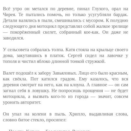
Всё утро он метался по деревне, пинал Глухого, орал на
Чирея. Те пытались помочь, но только усугубляли бардак.
Детали валялись в пыли, смешивались с мусором. К полудню
следующего дня мотоцикл представлял собой жалкое зрелище
— покорёженный скелет, собранный кое-как. Он даже не
заводился.
У сельсовета собралась толпа. Катя стояла на крыльце своего
дома, закутавшись в платок. Сергей сидел на лавочке у
тополя и чистил яблоко длинной тонкой стружкой.
Валет подошёл к забору Завьяловых. Лицо его было красным,
как свёкла. Пот катился градом. Ему казалось, что вся
деревня смотрит на него, как на клоуна. А главное — он сам
загнал себя в ловушку. Не попросишь прощения — не будет
мотоцикла, а вызвать кого-то из города — значит, совсем
уронить авторитет.
Он упал на колени в пыль. Хрипло, выдавливая слова,
словно битое стекло, просипел: