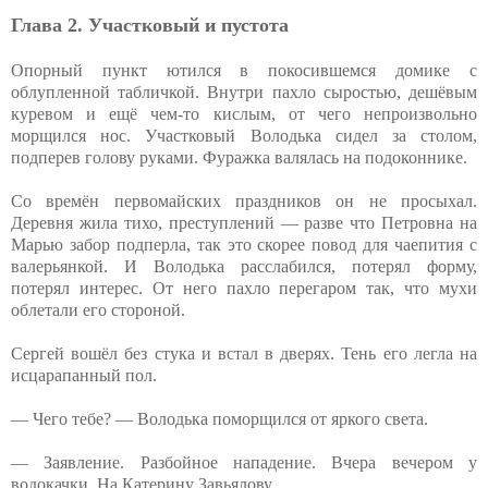
Глава 2. Участковый и пустота
Опорный пункт ютился в покосившемся домике с
облупленной табличкой. Внутри пахло сыростью, дешёвым
куревом и ещё чем-то кислым, от чего непроизвольно
морщился нос. Участковый Володька сидел за столом,
подперев голову руками. Фуражка валялась на подоконнике.
Со времён первомайских праздников он не просыхал.
Деревня жила тихо, преступлений — разве что Петровна на
Марью забор подперла, так это скорее повод для чаепития с
валерьянкой. И Володька расслабился, потерял форму,
потерял интерес. От него пахло перегаром так, что мухи
облетали его стороной.
Сергей вошёл без стука и встал в дверях. Тень его легла на
исцарапанный пол.
— Чего тебе? — Володька поморщился от яркого света.
— Заявление. Разбойное нападение. Вчера вечером у
водокачки. На Катерину Завьялову.