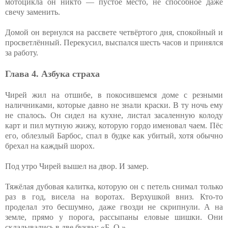
мотоцикла он никто — пустое место, не способное даже
свечу заменить.
Домой он вернулся на рассвете четвёртого дня, спокойный и
просветлённый. Перекусил, выспался шесть часов и принялся
за работу.
Глава 4. Азбука страха
Чирей жил на отшибе, в покосившемся доме с резными
наличниками, которые давно не знали краски. В ту ночь ему
не спалось. Он сидел на кухне, листал засаленную колоду
карт и пил мутную жижу, которую гордо именовал чаем. Пёс
его, облезлый Барбос, спал в будке как убитый, хотя обычно
брехал на каждый шорох.
Под утро Чирей вышел на двор. И замер.
Тяжёлая дубовая калитка, которую он с петель снимал только
раз в год, висела на воротах. Верхушкой вниз. Кто-то
проделал это бесшумно, даже гвозди не скрипнули. А на
земле, прямо у порога, рассыпаны еловые шишки. Они
складывались в две буквы: «Б. О.».