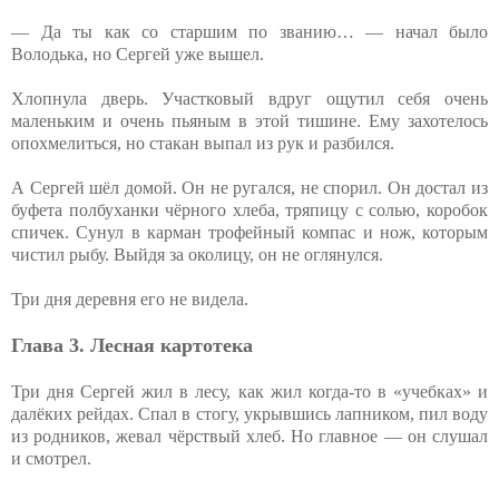
— Да ты как со старшим по званию… — начал было
Володька, но Сергей уже вышел.
Хлопнула дверь. Участковый вдруг ощутил себя очень
маленьким и очень пьяным в этой тишине. Ему захотелось
опохмелиться, но стакан выпал из рук и разбился.
А Сергей шёл домой. Он не ругался, не спорил. Он достал из
буфета полбуханки чёрного хлеба, тряпицу с солью, коробок
спичек. Сунул в карман трофейный компас и нож, которым
чистил рыбу. Выйдя за околицу, он не оглянулся.
Три дня деревня его не видела.
Глава 3. Лесная картотека
Три дня Сергей жил в лесу, как жил когда-то в «учебках» и
далёких рейдах. Спал в стогу, укрывшись лапником, пил воду
из родников, жевал чёрствый хлеб. Но главное — он слушал
и смотрел.