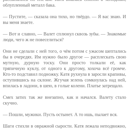
облупленный металл бака.
— Пустите, — сказала она тихо, но твёрдо. — Я вас знаю. И
вы меня знаете.
— Вот и славно, — Валет сплюнул сквозь зубы. — Знакомые
люди, чего ж не повеселиться?
Они не сделали с ней того, о чём потом с ужасом шептались
бы в очередях. Им нужно было другое — расплескать свою
мутную, дурную тоску. Они просто толкали её, как
тряпичную куклу, от одного к другому, хохоча всё громче.
Кто-то подставил подножку. Катя рухнула в заросли крапивы,
оступившись на склоне. Жгучая зелень сомкнулась над ней,
впилась в ладони, в шею, в голые колени. Платье затрещало.
Смех затих так же внезапно, как и начался. Валету стало
скучно.
— Пошли, мужики. Пусть остынет. А то ишь, пылает вся.
Шаги стихли в овражной сырости. Катя лежала неподвижно,