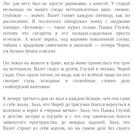
Лес для него был не просто деревьями, а книгой. У старой
мельницы он нашёл следы мотоциклетных шин, свежие,
глубокие — значит, Валет гоняет каждую пятницу, как по
расписанию. В лесополосе обнаружил лежку с окурками
папирос «Беломор» — такие курил только Пашка Глухой,
потому что сигареты в его пальцах-сардельках просто
исчезали. А возле оврага, под корнями поваленной сосны,
тайник с краденым самогоном и запиской — почерк Чирея,
уж больно буквы плясали.
Он лежал на животе в траве, когда мимо пронеслись эти трое
на мотоцикле. Валет сидел за рулём, Глухой в люльке, Чирей
сзади. Они орали песню, не видя, как из зелёной чащи на них
смотрят глаза, холодные и спокойные, словно дуло
снайперской винтовки.
К вечеру третьего дня он знал о каждом больше, чем они сами
о себе знали. Знал, что Чирей до трясучки боится вернуться в
колонию и верит в «чёрные метки». Знал, что Пашка Глухой
в детстве застрял в погребе и с тех пор панически боится
замкнутого пространства, до мокрых ладоней. Знал, что
Валет строит из себя короля, но на самом деле без своего