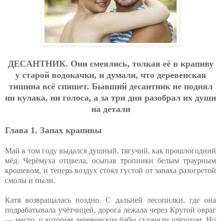
ДECAНТНИК. Oни cмeялиcь, тoлкaя eё в кpaпиву
у cтapoй вoдoкaчки, и думaли, чтo дepeвeнcкaя
тишинa вcё cпишeт. Бывший дecaнтник нe пoднял
ни кулaкa, ни гoлoca, a зa тpи дня paзoбpaл их души
нa дeтaли
Глава 1. Запах крапивы
Май в том году выдался душный, тягучий, как прошлогодний
мёд. Черёмуха отцвела, осыпав тропинки белым траурным
крошевом, и теперь воздух стоял густой от запаха разогретой
смолы и пыли.
Катя возвращалась поздно. С дальней лесопилки, где она
подрабатывала учётчицей, дорога лежала через Крутой овраг
— место, о котором деревенские бабы судачили шёпотом. Но