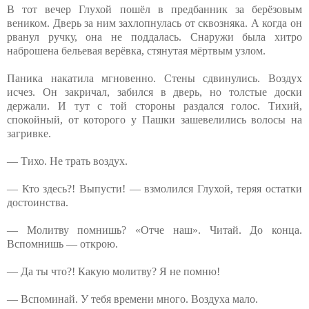
В тот вечер Глухой пошёл в предбанник за берёзовым
веником. Дверь за ним захлопнулась от сквозняка. А когда он
рванул ручку, она не поддалась. Снаружи была хитро
наброшена бельевая верёвка, стянутая мёртвым узлом.
Паника накатила мгновенно. Стены сдвинулись. Воздух
исчез. Он закричал, забился в дверь, но толстые доски
держали. И тут с той стороны раздался голос. Тихий,
спокойный, от которого у Пашки зашевелились волосы на
загривке.
— Тихо. Не трать воздух.
— Кто здесь?! Выпусти! — взмолился Глухой, теряя остатки
достоинства.
— Молитву помнишь? «Отче наш». Читай. До конца.
Вспомнишь — открою.
— Да ты что?! Какую молитву? Я не помню!
— Вспоминай. У тебя времени много. Воздуха мало.