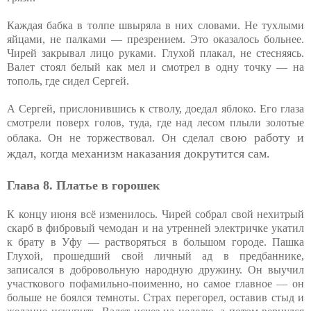
Каждая бабка в толпе швыряла в них словами. Не тухлыми
яйцами, не палками — презрением. Это оказалось больнее.
Чирей закрывал лицо руками. Глухой плакал, не стесняясь.
Валет стоял белый как мел и смотрел в одну точку — на
тополь, где сидел Сергей.
А Сергей, прислонившись к стволу, доедал яблоко. Его глаза
смотрели поверх голов, туда, где над лесом плыли золотые
вою работу и
облака. Он не торжествовал. Он сделал с
ждал, когда механизм наказания докрутится сам.
Глава 8. Платье в горошек
К концу июня всё изменилось. Чирей собрал свой нехитрый
скарб в фибровый чемодан и на утренней электричке укатил
к брату в Уфу — растворяться в большом городе. Пашка
Глухой, прошедший свой личный ад в предбаннике,
записался в добровольную народную дружину. Он выучил
участкового пофамильно-поименно, но самое главное — он
больше не боялся темноты. Страх перегорел, оставив стыд и