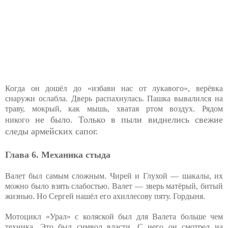
Когда он дошёл до «избави нас от лукавого», верёвка
снаружи ослабла. Дверь распахнулась. Пашка вывалился на
траву, мокрый, как мышь, хватая ртом воздух. Рядом
не было. Только в пыли виднелись свежие
никого
следы армейских сапог.
Глава 6. Механика стыда
Валет был самым сложным. Чирей и Глухой — шакалы, их
можно было взять слабостью. Валет — зверь матёрый, битый
жизнью. Но Сергей нашёл его ахиллесову пяту. Гордыня.
Мотоцикл «Урал» с коляской был для Валета больше чем
техника. Это был символ власти. С него он смотрел на