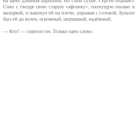
на щеке длинная царапина. Но глаза сухие. Сергей подошёл.
Снял с гвоздя свою старую «афганку», пахнущую пылью и
махоркой, и накинул ей на плечи, укрывая с головой. Бушлат
был ей до колен, огромный, шершавый, надёжный.
— Кто? — спросил он. Только одно слово.