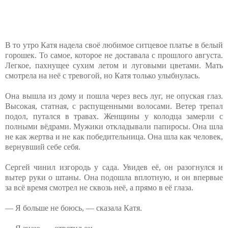
В то утро Катя надела своё любимое ситцевое платье в белый
горошек. То самое, которое не доставала с прошлого августа.
Легкое, пахнущее сухим летом и луговыми цветами. Мать
смотрела на неё с тревогой, но Катя только улыбнулась.
Она вышла из дому и пошла через весь луг, не опуская глаз.
Высокая, статная, с распущенными волосами. Ветер трепал
подол, путался в травах. Женщины у колодца замерли с
полными вёдрами. Мужики откладывали папиросы. Она шла
не как жертва и не как победительница. Она шла как человек,
вернувший себе себя.
Сергей чинил изгородь у сада. Увидев её, он разогнулся и
вытер руки о штаны. Она подошла вплотную, и он впервые
за всё время смотрел не сквозь неё, а прямо в её глаза.
— Я больше не боюсь, — сказала Катя.