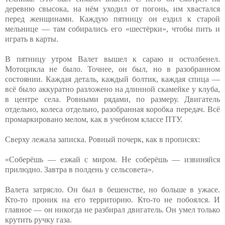
деревню свысока, на нём уходил от погонь, им хвастался
перед женщинами. Каждую пятницу он ездил к старой
мельнице — там собирались его «шестёрки», чтобы пить и
играть в карты.
В пятницу утром Валет вышел к сараю и остолбенел.
Мотоцикла не было. Точнее, он был, но в разобранном
состоянии. Каждая деталь, каждый болтик, каждая спица —
всё было аккуратно разложено на длинной скамейке у клуба,
в центре села. Ровными рядами, по размеру. Двигатель
отдельно, колеса отдельно, разобранная коробка передач. Всё
промаркировано мелом, как в учебном классе ПТУ.
Сверху лежала записка. Ровный почерк, как в прописях:
«Соберёшь — езжай с миром. Не соберёшь — извиняйся
прилюдно. Завтра в полдень у сельсовета».
Валета затрясло. Он был в бешенстве, но больше в ужасе.
Кто-то проник на его территорию. Кто-то не побоялся. И
главное — он никогда не разбирал двигатель. Он умел только
крутить ручку газа.