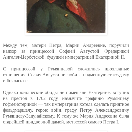
Между тем, матери Петра, Марии Андреевне, поручили
надзор за принцессой Софией Августой Фредерикой
Ангальт-Цербстской, будущей императрицей Екатериной II.
С принцессой у Румянцевой сложились прохладные
отношения: София Августа не любила надменную статс-даму
и боялась ее.
Однако юношеские обиды не помешали Екатерине, вступив
на престол в 1762 году, назначить графиню Румянцеву
гофмейстериной — так императрица хотела сделать приятное
фельдмаршалу, герою войн, графу Петру Александровичу
Румянцеву-Задунайскому. К тому же Мария Андреевна была
старейшей придворной дамой, метрессой самого Петра I.