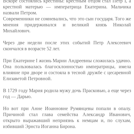
Вскоре состоялись крестины: крестным отцом стал Петр I, а
крестной матерью — императрица Екатерина. Мальчика
назвали Петром.
Современники не сомневались, что это сын государя. Того же
мнения придерживался и великий князь Николай
Михайлович.
Через две недели после этих событий Петр Алексеевич
скончался в возрасте 52 лет.
При Екатерине I жизнь Марии Андреевны сложилась удачно.
Она пользовалась благосклонностью императрицы, имела
влияние при дворе и состояла в тесной дружбе с цесаревной
Елизаветой Петровной.
В 1729 году Мария родила мужу дочь Прасковью, а еще через
год — Дарью.
Но вот при Анне Иоанновне Румянцевы попали в опалу.
Причиной стал глава семейства Александр Иванович,
открыто выражавший неприязнь к немцам и, по слухам,
избивший Эрнста Иоганна Бирона.