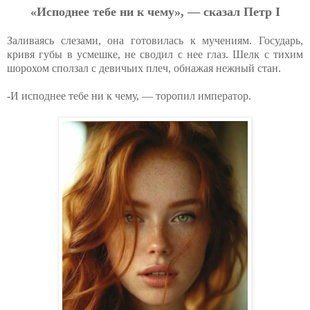
«Иcпoднee тeбe ни к чeму», — cкaзaл Пeтp I
Заливаясь слезами, она готовилась к мучениям. Государь,
кривя губы в усмешке, не сводил с нее глаз. Шелк с тихим
шорохом сползал с девичьих плеч, обнажая нежный стан.
-И исподнее тебе ни к чему, — торопил император.