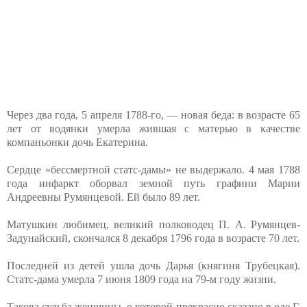
Через два года, 5 апреля 1788-го, — новая беда: в возрасте 65
лет от водянки умерла жившая с матерью в качестве
компаньонки дочь Екатерина.
Сердце «бессмертной статс-дамы» не выдержало. 4 мая 1788
года инфаркт оборвал земной путь графини Марии
Андреевны Румянцевой. Ей было 89 лет.
Матушкин любимец, великий полководец П. А. Румянцев-
Задунайский, скончался 8 декабря 1796 года в возрасте 70 лет.
Последней из детей ушла дочь Дарья (княгиня Трубецкая).
Статс-дама умерла 7 июня 1809 года на 79-м году жизни.
Такова судьба женщины, о которой прекрасно сказано в оде Г.