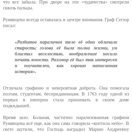
что все забыла. При дворе на эти «чудачества» смотрели
сквозь пальцы.
Румянцева всегда оставалась в центре внимания. Граф Сегюр
писал:
«Разбитое параличом тело её одно обличало
старость; голова её была полна жизни, ум
блистал веселостью, воображение носило
печать юности. Разговор её был так интересен
и поучителен, как хорошо написанная
история».
Отличала графиню и невероятная доброта. Она помогала
поэтам, студентам, бесприданницам. В 1763 году одной из
первых в империи стала принимать в своем доме
подкидышей.
Время шло. Больная, частично парализованная графиня
Румянцева всё еще, как она сама говорила «коптила небо». В
свете шутили, что Господь наградил Марию Андреевну