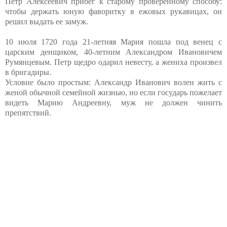
Петр Алексеевич прибег к старому проверенному способу:
чтобы держать юную фаворитку в ежовых рукавицах, он
решил выдать ее замуж.
10 июля 1720 года 21-летняя Мария пошла под венец с
царским денщиком, 40-летним Александром Ивановичем
Румянцевым. Петр щедро одарил невесту, а жениха произвел
в бригадиры.
Условие было простым: Александр Иванович волен жить с
женой обычной семейной жизнью, но если государь пожелает
видеть Марию Андреевну, муж не должен чинить
препятствий.