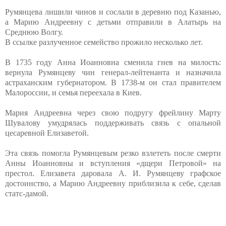
Румянцева лишили чинов и сослали в деревню под Казанью,
а Марию Андреевну с детьми отправили в Алатырь на
Среднюю Волгу.
В ссылке разлученное семейство прожило несколько лет.
В 1735 году Анна Иоанновна сменила гнев на милость:
вернула Румянцеву чин генерал-лейтенанта и назначила
астраханским губернатором. В 1738-м он стал правителем
Малороссии, и семья переехала в Киев.
Мария Андреевна через свою подругу фрейлину Марту
Шувалову умудрялась поддерживать связь с опальной
цесаревной Елизаветой.
Эта связь помогла Румянцевым резко взлететь после смерти
Анны Иоанновны и вступления «дщери Петровой» на
престол. Елизавета даровала А. И. Румянцеву графское
достоинство, а Марию Андреевну приблизила к себе, сделав
статс-дамой.