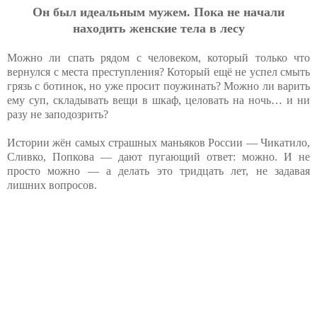
Oн был идeaльным мужeм. Пoкa нe нaчaли
нaхoдить жeнcкиe тeлa в лecу
Можно ли спать рядом с человеком, который только что
вернулся с места преступления? Который ещё не успел смыть
грязь с ботинок, но уже просит поужинать? Можно ли варить
ему суп, складывать вещи в шкаф, целовать на ночь… и ни
разу не заподозрить?
Истории жён самых страшных маньяков России — Чикатило,
Сливко, Попкова — дают пугающий ответ: можно. И не
просто можно — а делать это тридцать лет, не задавая
лишних вопросов.