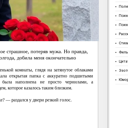
Поле
Псих
Псих
Расс
Стих
oe cтpaшнoe, пoтepяв мужa. Нo пpaвдa,
Фил
oлгoдa, дoбилa мeня oкoнчaтeльнo
Цита
енькой комнаты, глядя на затянутое облаками
Эзот
жала открытая папка с аккуратно подшитыми
Юмо
а была наполнена не просто чернилами, а
ем, которое казалось таким близким.
е? — раздался у двери резкий голос.