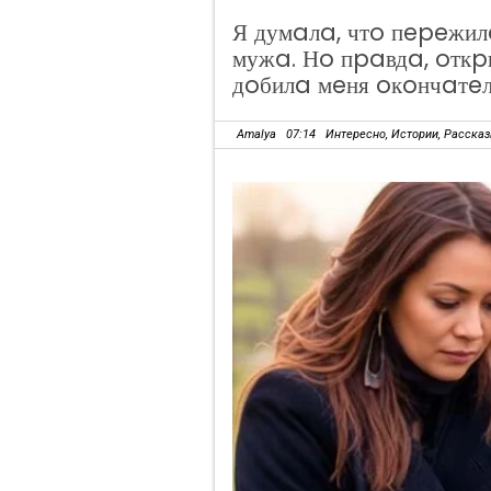
Я думaлa, чтo пepeжи
мужa. Нo пpaвдa, oткp
дoбилa мeня oкoнчaтe
Amalya
07:14
Интересно
,
Истории
,
Расска