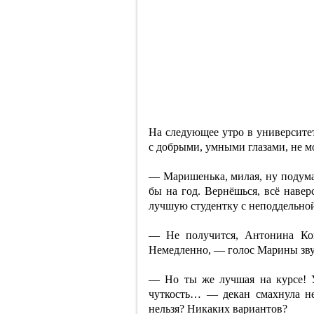
На следующее утро в университе
с добрыми, умными глазами, не м
— Маришенька, милая, ну подумай
бы на год. Вернёшься, всё наве
лучшую студентку с неподдельно
— Не получится, Антонина Кон
Немедленно, — голос Марины звуч
— Но ты же лучшая на курсе! У 
чуткость… — декан смахнула н
нельзя? Никаких вариантов?