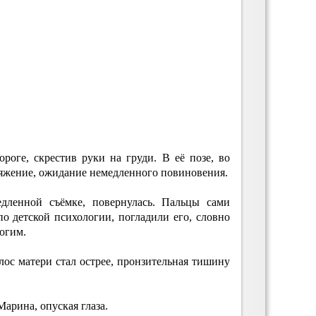
ороге, скрестив руки на груди. В её позе, во
ряжение, ожидание немедленного повиновения.
едленной съёмке, повернулась. Пальцы сами
о детской психологии, погладили его, словно
рогим.
ос матери стал острее, пронзительная тишину
арина, опуская глаза.