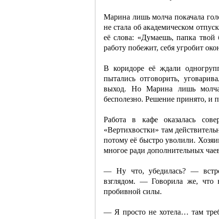
Марина лишь молча покачала голо
не стала об академическом отпус
её слова: «Думаешь, папка твой 
работу побежит, себя угробит око
В коридоре её ждали одногруп
пытались отговорить, уговарив
выход. Но Марина лишь молча 
бесполезно. Решение принято, и п
Работа в кафе оказалась сове
«Вертихвостки» там действительн
потому её быстро уволили. Хозяи
многое ради дополнительных чае
— Ну что, убедилась? — встр
взглядом. — Говорила же, что 
пробивной силы.
— Я просто не хотела… там тр