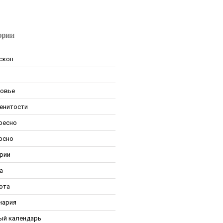
ории
скоп
овье
енитости
ресно
рсно
рии
а
ота
нария
ый календарь