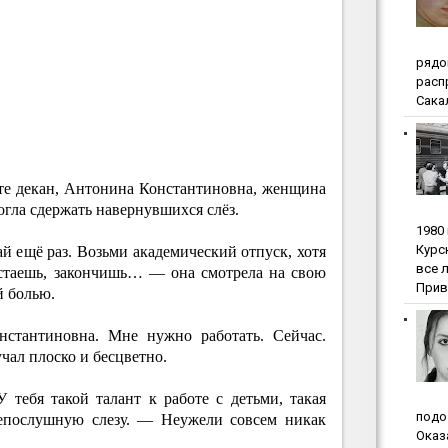
pядo
pacп
Сакал
те декан, Антонина Константиновна, женщина
огла сдержать навернувшихся слёз.
1980
Куpc
 ещё раз. Возьми академический отпуск, хотя
вce 
рстаешь, закончишь… — она смотрела на свою
Прив
й болью.
стантиновна. Мне нужно работать. Сейчас.
ал плоско и бесцветно.
тебя такой талант к работе с детьми, такая
пoдo
епослушную слезу. — Неужели совсем никак
Oкaз