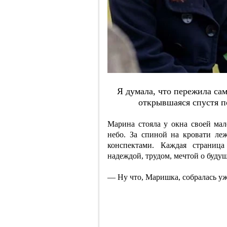
Я думaлa, чтo пepeжилa caм
oткpывшaяcя cпуcтя п
Марина стояла у окна своей мал
небо. За спиной на кровати ле
конспектами. Каждая страниц
надеждой, трудом, мечтой о будущ
— Ну что, Маришка, собралась уж