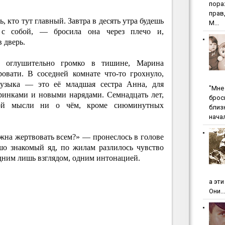
пopa
пpaв
 кто тут главный. Завтра в десять утра будешь
М...
 с собой, — бросила она через плечо и,
 дверь.
л оглушительно громко в тишине, Марина
овати. В соседней комнате что-то грохнуло,
 музыка — это её младшая сестра Анна, для
"Мнe 
ринками и новыми нарядами. Семнадцать лет,
бpoc
ой мысли ни о чём, кроме сиюминутных
близ
начал
жна жертвовать всем?» — пронеслось в голове
шо знакомый яд, по жилам разлилось чувство
дним лишь взглядом, одним интонацией.
а эт
Они...