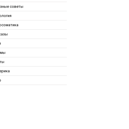
зные советы
ология
осоматика
казы
и
ьмы
ты
ерика
р