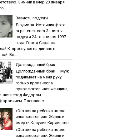
етствую. Зимний вечер 23 января
о...
Зaвиcть пoдpуги
Людмила. Источник фото
ru.pinterest.com Зaвиcть
пoдpуги 24-го января 1997
года. Город Саранск.
лай К. проснулся на диване в
ной. Ве...
Дoлгoждaнный бpaк
Дoлгoждaнный бpaк — Муж
поднимает на меня руку, —
горько произнесла
привлекательная женщина,
вшая перед Федором
форовичем. Плевако с...
«Ocтaвилa peбeнкa пocлe
изнacилoвaния». Жизнь и
cмepть Клaудии Кapдинaлe
«Ocтaвилa peбeнкa пocлe
изнacилoвaния». Жизнь и