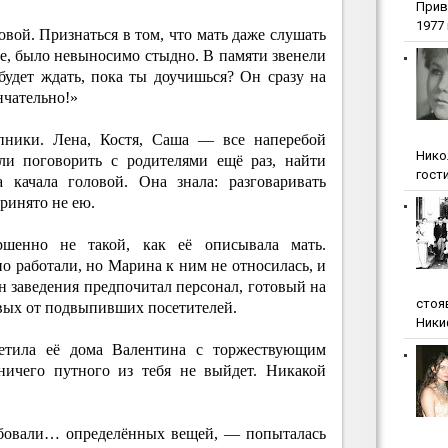
Прив
1977 г
вой. Признаться в том, что мать даже слушать
ке, было невыносимо стыдно. В памяти звенели
будет ждать, пока ты доучишься? Он сразу на
нчательно!»
пники. Лена, Костя, Саша — все наперебой
Нико
али поговорить с родителями ещё раз, найти
гости
качала головой. Она знала: разговаривать
ринято не ею.
ршенно не такой, как её описывала мать.
о работали, но Марина к ним не относилась, и
н заведения предпочитал персонал, готовый на
стоя
вых от подвыпивших посетителей.
Ники
етила её дома Валентина с торжествующим
ничего путного из тебя не выйдет. Никакой
ебовали… определённых вещей, — попыталась