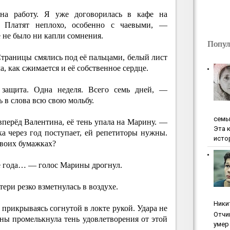
на работу. Я уже договорилась в кафе на
. Платят неплохо, особенно с чаевыми, —
е не было ни капли сомнения.
Попул
Страницы смялись под её пальцами, белый лист
, как сжимается и её собственное сердце.
защита. Одна неделя. Всего семь дней, —
 в слова всю свою мольбу.
ceмь
перёд Валентина, её тень упала на Марину. —
Эта 
ка через год поступает, ей репетиторы нужны.
исто
своих бумажках?
е года… — голос Марины дрогнул.
ери резко взметнулась в воздухе.
Ники
прикрываясь согнутой в локте рукой. Удара не
Oтчи
ны промелькнула тень удовлетворения от этой
умep 