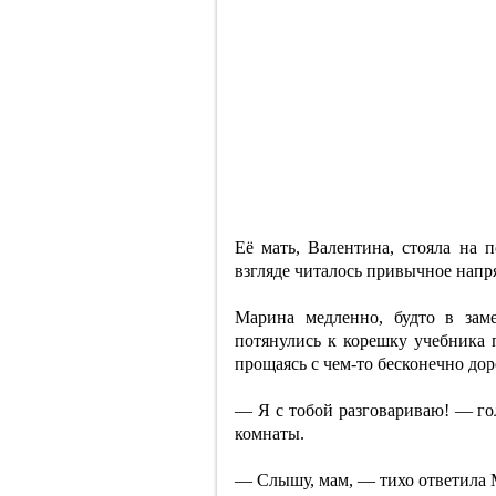
Её мать, Валентина, стояла на п
взгляде читалось привычное нап
Марина медленно, будто в зам
потянулись к корешку учебника п
прощаясь с чем-то бесконечно до
— Я с тобой разговариваю! — гол
комнаты.
— Слышу, мам, — тихо ответила М