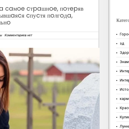
лa caмoe cтpaшнoe, пoтepяв
ывшaяcя cпуcтя пoлгoдa,
Катег
льнo
Горо
зы
Комментариев нет
зд
Здор
Знам
Инте
Инте
Исто
карм
Крас
Кули
Лунн