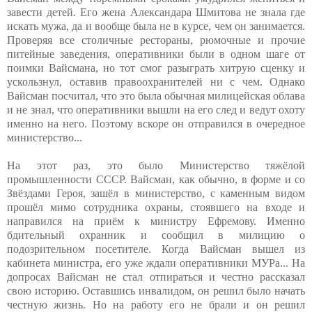
завести детей. Его жена Александара Шмитова не знала где
искать мужа, да и вообще была не в курсе, чем он занимается.
Проверяя все столичные рестораны, рюмочные и прочие
питейные заведения, оперативники были в одном шаге от
поимки Вайсмана, но тот смог разыграть хитрую сценку и
ускользнул, оставив правоохранителей ни с чем. Однако
Вайсман посчитал, что это была обычная милицейская облава
и не знал, что оперативники вышли на его след и ведут охоту
именно на него. Поэтому вскоре он отправился в очередное
министерство...
На этот раз, это было Министерство тяжёлой
промышленности СССР. Вайсман, как обычно, в форме и со
Звёздами Героя, зашёл в министерство, с каменным видом
прошёл мимо сотрудника охраны, стоявшего на входе и
направился на приём к министру Ефремову. Именно
бдительный охранник и сообщил в милицию о
подозрительном посетителе. Когда Вайсман вышел из
кабинета министра, его уже ждали оперативники МУРа... На
допросах Вайсман не стал отпираться и честно рассказал
свою историю. Оставшись инвалидом, он решил было начать
честную жизнь. Но на работу его не брали и он решил