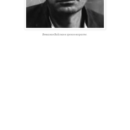
Вениамин Вайсман в зрелом возрасте.