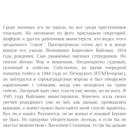
Среди военных его не нашли, но вот среди преступников
отыскали. На опознание по фото приглашали секретарей,
шофёров и других работников министерств, кто видел этого
загадочного "героя". Просматривали сотни дел и в конце
концов его узнали. Вениманин Борисович Вайсман, 1914
года рождения. Сын уважаемых научных сотрудников. Но
гнилое яблоко. Вор и мошенник. Неоднократно судимый,
склонный к побегам. Собственно, во время очередной
попытки побега в 1944 году из Печорского ИТЛ(Печорлаг),
он заблудился в сорокаградусные морозы и был обнаружен
караульными с собаками, когда уже находился на грани
гибели. Лагерный врач смог спасти ему жизнь, но не ноги. В
1945 году Вайсмана амнистировали. Конечно, из-за своих
увечий рецидивист уже не мог, как раньше, промышлять
кражами, а значит нужно было найти иной способ заработка.
Вот он и нашёл. Разумеется, он не воевал и никакой Берлин
не брал. Но придумал убедительную легенду, и если бы не
хвастал знакомством с Василием Сталиным, то так бы дальше