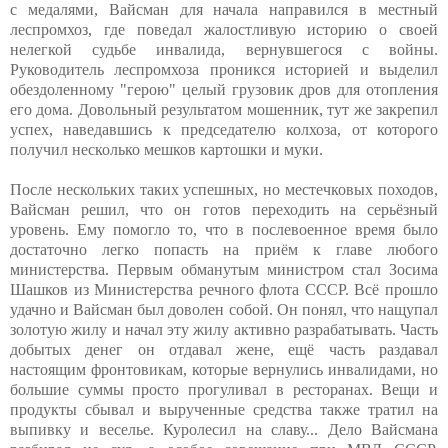
с медалями, Вайсман для начала направился в местный
леспромхоз, где поведал жалостливую историю о своей
нелегкой судьбе инвалида, вернувшегося с войны.
Руководитель леспромхоза проникся историей и выделил
обездоленному "герою" целый грузовик дров для отопления
его дома. Довольный результатом мошенник, тут же закрепил
успех, наведавшись к председателю колхоза, от которого
получил несколько мешков картошки и муки.
После нескольких таких успешных, но местечковых походов,
Вайсман решил, что он готов переходить на серьёзный
уровень. Ему помогло то, что в послевоенное время было
достаточно легко попасть на приём к главе любого
министерства. Первым обманутым министром стал Зосима
Шашков из Министерства речного флота СССР. Всё прошло
удачно и Вайсман был доволен собой. Он понял, что нащупал
золотую жилу и начал эту жилу активно разрабатывать. Часть
добытых денег он отдавал жене, ещё часть раздавал
настоящим фронтовикам, которые вернулись инвалидами, но
большие суммы просто прогуливал в ресторанах. Вещи и
продукты сбывал и вырученные средства также тратил на
выпивку и веселье. Куролесил на славу... Дело Вайсмана