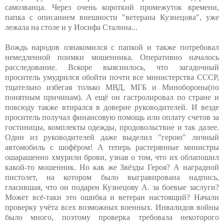
самозванца. Через очень короткий промежуток времени,
папка с описанием внешности "ветерана Кузнецова", уже
лежала на столе и у Иосифа Сталина...
Вождь народов ознакомился с папкой и также потребовал
немедленной поимки мошенника. Оперативно началось
расследование. Вскоре выяснилось, что загадочный
проситель умудрился обойти почти все министерства СССР,
тщательно избегая только МВД, МГБ и Минобороны(по
понятным причинам). А ещё он гастролировал по стране и
повсюду также втирался в доверие руководителей. И везде
проситель получал финансовую помощь или оплату счетов за
гостиницы, комплекты одежды, продовольствие и так далее.
Один из руководителей даже выделил "герою" личный
автомобиль с шофёром! А теперь растерянные министры
ошарашенно хмурили брови, узнав о том, что их облапошил
какой-то мошенник. Но как же Звёзды Героя? А наградной
пистолет, на котором было выгравирована надпись,
гласившая, что он подарен Кузнецову А. за боевые заслуги?
Может всё-таки это ошибка и ветеран настоящий? Начали
проверку учёта всех возможных военных. Инвалидов войны
было много, поэтому проверка требовала некоторого