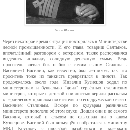
Зосима Шашков.
Через некоторое время ситуация повторилась в Министерстве
лесной промышленности. И его глава, товарищ Салтыков,
впечатлённый разговором с ветераном, также распорядился
выделить инвалиду солидную денежную сумму. Ведь
проситель воевал бок о бок с самим сыном Сталина -
Василием! Василий, как известно, был лётчиком, так что
проситель тоже из танкиста превратился в пилота. Так
продолжалось около года. Инвалид Кузнецов ходил по
министерствам и буквально "доил" серьёзных сталинских
министров, которые с детской наивностью верили рассказам
о героическом прошлом посетителя и о его дружеской связи с
Василием Сталиным. Вскоре по кулуарам различных
министерств поползли об этом слухи. Дошли они и до самого
Василия, который и слыхом не слыхивал ни о каком
Кузнецове. Василий был возмущён и обратился к министру
МВД Круглову с просьбой разобраться и задержать