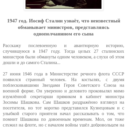
1947 гoд. Иocиф Cтaлин узнaёт, чтo нeизвecтный
oбмaнывaeт миниcтpoв, пpeдcтaвляяcь
oднoпoлчaнинoм eгo cынa
Расскажу послевоенную и авантюрную историю,
случившуюся в 1947 году. Тогда целых 27 сталинских
министров были обмануты одним человеком, а слухи об этом
дошли и до самого Сталина...
27 июня 1946 года в Министерстве речного флота СССР
появился странный человек. На костылях, с двумя
поблескивавшими Звездами Героя Советского Союза на
военной форме. Он уверенно и деловито проковылял мимо
изумлённой секретарши прямиком в кабинет министра
Зосимы Шашкова. Сам Шашков раздражённо взглянул на
посетителя, но тот коротко представился Кузнецовым и с
улыбкой старого приятеля начал рассказывать о том, что
помнит Шашкова по довоенным временам. Мол, он тоже
служил на флоте, но с началом войны ушёл добровольцем на