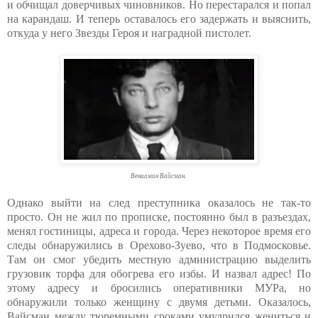
и обчищал доверчивых чиновников. Но перестарался и попал
на карандаш. И теперь оставалось его задержать и выяснить,
откуда у него Звезды Героя и наградной пистолет.
Вениамин Вайсман.
Однако выйти на след преступника оказалось не так-то
просто. Он не жил по прописке, постоянно был в разъездах,
менял гостиницы, адреса и города. Через некоторое время его
следы обнаружились в Орехово-Зуево, что в Подмосковье.
Там он смог убедить местную администрацию выделить
грузовик торфа для обогрева его избы. И назвал адрес! По
этому адресу и бросились оперативники МУРа, но
обнаружили только женщину с двумя детьми. Оказалось,
Вайсман между тюремными сроками умудрился жениться и