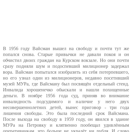
В 1956 году Вайсман вышел на свободу и почти тут же
попался снова. Старые привычки не давали покоя и он
обчистил двоих граждан на Курском вокзале. Но они почти
сразу подняли шум и подоспевший милиционер задержал
вора. Вайсман попытался изобразить из себя потерпевшего,
но его узнал один из милиционеров, недавно посетивший
музей МУРа, где Вайсману был посвящён отдельный стенд.
Инвалида хорошенечко обыскали и нашли похищенные
деньги. В ноябре 1956 года суд, приняв во внимание
инвалидность подсудимого и наличие у него двух
несовершеннолетних детей, вынес приговор - три года
лишения свободы. Это была последний срок Вайсмана.
После выхода на свободу в 1959 году, он явился в здание
МУРа на Петровку и клятвенно пообещал удивлённым
оперативникам, что больше не украдёт ни рубля. И слово