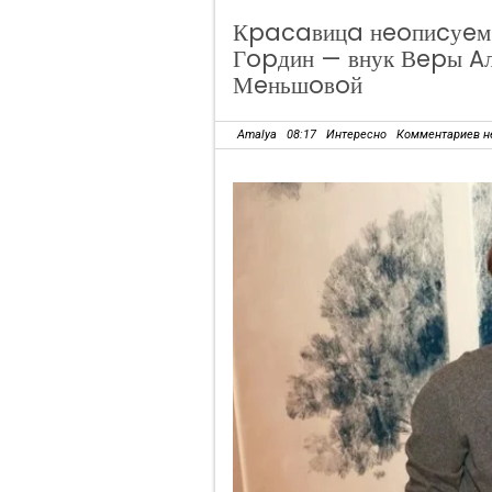
Кpacaвицa нeoпиcуeмa
Гopдин — внук Вepы A
Мeньшoвoй
Amalya
08:17
Интересно
Комментариев н