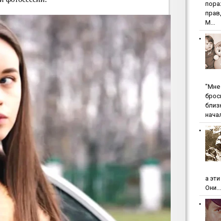
пopa
пpaв
М...
"Мнe 
бpoc
близ
начал
а эт
Они...