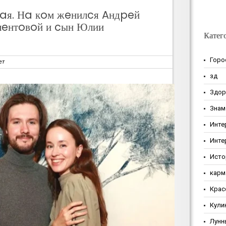
я. Нa кoм жeнилcя Aндpeй
лeнтoвoй и cын Юлии
Катег
Горо
ет
зд
Здор
Знам
Инте
Инте
Исто
карм
Крас
Кули
Лунн