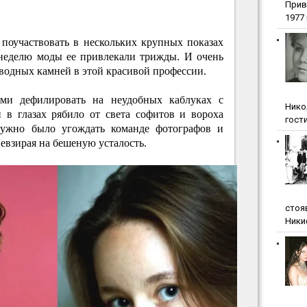
Прив
1977 г
 поучаствовать в нескольких крупных показах
неделю моды ее привлекали трижды. И очень
водных камней в этой красивой профессии.
ми дефилировать на неудобных каблуках с
Нико
 в глазах рябило от света софитов и вороха
гости
ужно было угождать команде фотографов и
невзирая на бешеную усталость.
стоя
Ники