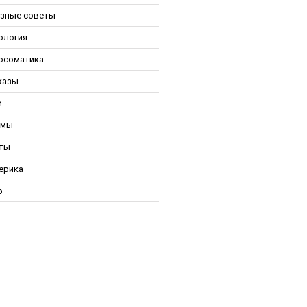
зные советы
ология
осоматика
казы
и
ьмы
ты
ерика
р