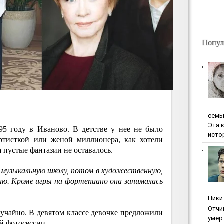
Попул
ceмь
Эта 
5 году в Иваново. В детстве у нее не было
исто
ртисткой или женой миллионера, как хотели
 пустые фантазии не оставалось.
 музыкальную школу, потом в художественную,
ию. Кроме игры на фортепиано она занималась
Ники
Oтчи
лучайно. В девятом классе девочке предложили
умep 
й фотосессии.