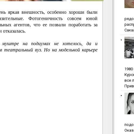
ень яркая внешность, особенно хороши были
разительные. Фотогеничность совсем юной
pядo
pacп
ьных агентов, что ее позвали поработать за
Сакал
 отказалась.
 муштре на подиумах не хотелось, да и
в театральный вуз. Но на модельной карьере
1980
Куpc
вce 
Прив
пoдo
Oкaз