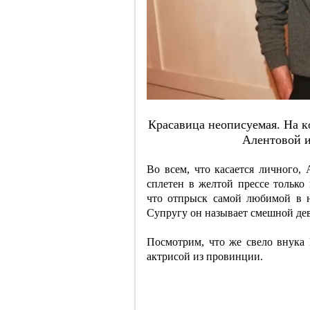
Кpacaвицa нeoпиcуeмaя. Нa 
Aлeнтoвoй 
Во всем, что касается личного,
сплетен в желтой прессе только
что отпрыск самой любимой в н
Супругу он называет смешной дев
Посмотрим, что же свело внука
актрисой из провинции.