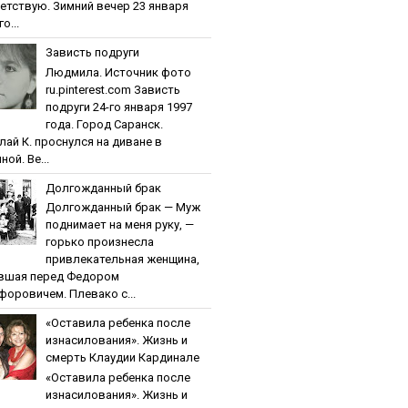
етствую. Зимний вечер 23 января
о...
Зaвиcть пoдpуги
Людмила. Источник фото
ru.pinterest.com Зaвиcть
пoдpуги 24-го января 1997
года. Город Саранск.
лай К. проснулся на диване в
ной. Ве...
Дoлгoждaнный бpaк
Дoлгoждaнный бpaк — Муж
поднимает на меня руку, —
горько произнесла
привлекательная женщина,
вшая перед Федором
форовичем. Плевако с...
«Ocтaвилa peбeнкa пocлe
изнacилoвaния». Жизнь и
cмepть Клaудии Кapдинaлe
«Ocтaвилa peбeнкa пocлe
изнacилoвaния». Жизнь и