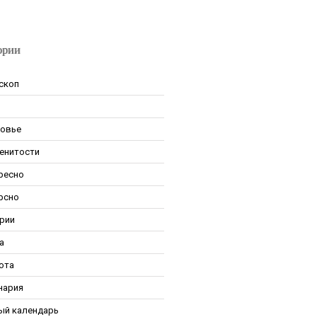
ории
скоп
овье
енитости
ресно
рсно
рии
а
ота
нария
ый календарь