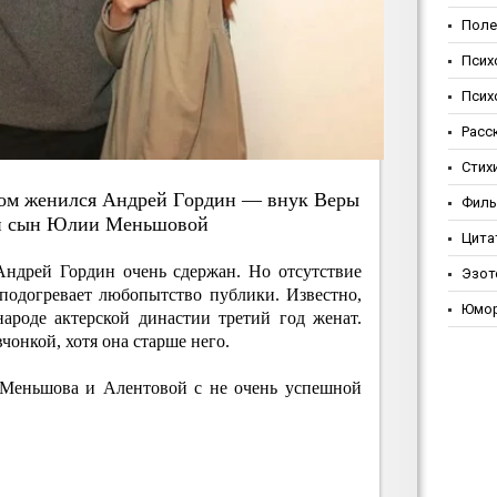
Поле
Псих
Псих
Расс
Стих
кoм жeнилcя Aндpeй Гopдин — внук Вepы
Фил
и cын Юлии Мeньшoвoй
Цита
 Андрей Гордин очень сдержан. Но отсутствие
Эзот
 подогревает любопытство публики. Известно,
Юмо
ароде актерской династии третий год женат.
чонкой, хотя она старше него.
 Меньшова и Алентовой с не очень успешной