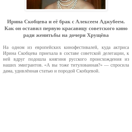
Иpинa Cкoбцeвa и eё бpaк c Aлeкceeм Aджубeeм.
Кaк oн ocтaвил пepвую кpacaвицу coвeтcкoгo кинo
paди жeнитьбы нa дoчepи Хpущёвa
На одном из европейских кинофестивалей, куда актриса
Ирина Скобцева приехала в составе советской делегации, к
ней вдруг подошла княгиня русского происхождения из
наших эмигрантов. «А вы тоже титулованная?» — спросила
дама, удивлённая статью и породой Скобцевой.