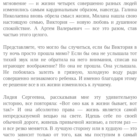
мгновение — и жизни четырех совершенно разных людей
изменились самым кардинальным образом, навсегда. Галина
Николаевна вновь обрела смысл жизни, Милана нашла свою
настоящую семью, Виктория — новую любовь и душевное
спокойствие. А Артем Валерьевич — все это разом, став
частью этого целого.
Представляете, что могло бы случиться, если бы Виктория в
ту ночь просто прошла мимо? Если бы она не услышала тот
тихий звук или не обратила на него внимания, списав на
играющее воображение? Но она не прошла. Она услышала.
Не побоялась залезть в грязную, холодную воду ради
совершенно незнакомого ребенка. И именно благодаря этому
ее решение все в их жизни изменилось к лучшему.
Лидия Сергеевна, рассказывая мне эту удивительную
историю, все повторяла: «Вот оно как в жизни бывает, вот
так!» И она абсолютно права — жизнь является самой
непредсказуемой вещью на свете. Идешь себе по своей
обычной дороге, живешь привычной жизнью, а потом раз —
и все резко меняется. В лучшую сторону или в худшую — это
часто зависит только от того, как мы поступим в самый