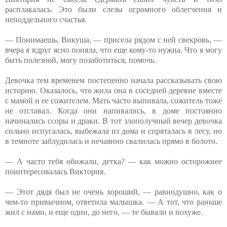
расплакалась. Это были слезы огромного облегчения и
неподдельного счастья.
— Понимаешь, Викуша, — присела рядом с ней свекровь, —
вчера я вдруг ясно поняла, что еще кому-то нужна. Что я могу
быть полезной, могу позаботиться, помочь.
Девочка тем временем постепенно начала рассказывать свою
историю. Оказалось, что жила она в соседней деревне вместе
с мамой и ее сожителем. Мать часто выпивала, сожитель тоже
не отставал. Когда они напивались, в доме постоянно
начинались ссоры и драки. В тот злополучный вечер девочка
сильно испугалась, выбежала из дома и спряталась в лесу, но
в темноте заблудилась и нечаянно свалилась прямо в болото.
— А часто тебя обижали, детка? — как можно осторожнее
поинтересовалась Виктория.
— Этот дядя был не очень хороший, — равнодушно, как о
чем-то привычном, ответила малышка. — А тот, что раньше
жил с нами, и еще один, до него, — те бывали и похуже.