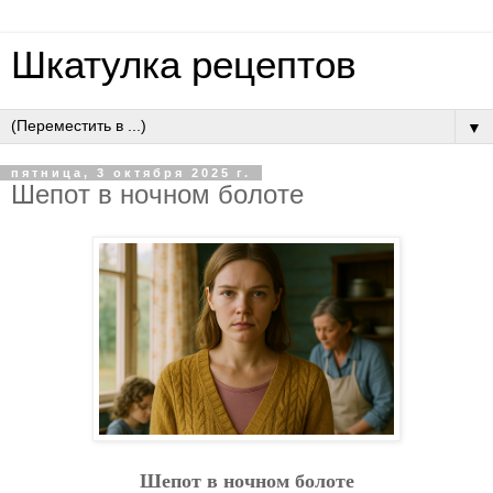
Шкатулка рецептов
▼
пятница, 3 октября 2025 г.
Шeпoт в нoчнoм бoлoтe
Шeпoт в нoчнoм бoлoтe