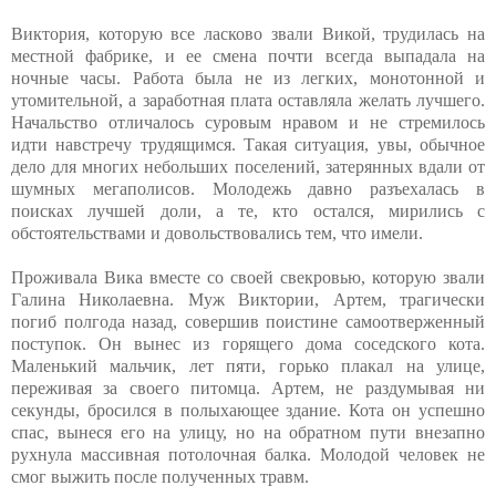
Виктория, которую все ласково звали Викой, трудилась на
местной фабрике, и ее смена почти всегда выпадала на
ночные часы. Работа была не из легких, монотонной и
утомительной, а заработная плата оставляла желать лучшего.
Начальство отличалось суровым нравом и не стремилось
идти навстречу трудящимся. Такая ситуация, увы, обычное
дело для многих небольших поселений, затерянных вдали от
шумных мегаполисов. Молодежь давно разъехалась в
поисках лучшей доли, а те, кто остался, мирились с
обстоятельствами и довольствовались тем, что имели.
Проживала Вика вместе со своей свекровью, которую звали
Галина Николаевна. Муж Виктории, Артем, трагически
погиб полгода назад, совершив поистине самоотверженный
поступок. Он вынес из горящего дома соседского кота.
Маленький мальчик, лет пяти, горько плакал на улице,
переживая за своего питомца. Артем, не раздумывая ни
секунды, бросился в полыхающее здание. Кота он успешно
спас, вынеся его на улицу, но на обратном пути внезапно
рухнула массивная потолочная балка. Молодой человек не
смог выжить после полученных травм.