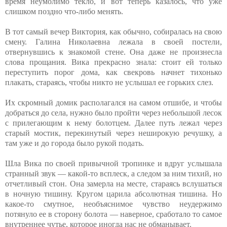
время неумолимо текло, и вот теперь казалось, что уже
слишком поздно что-либо менять.
В тот самый вечер Виктория, как обычно, собиралась на свою
смену. Галина Николаевна лежала в своей постели,
отвернувшись к знакомой стене. Она даже не произнесла
слова прощания. Вика прекрасно знала: стоит ей только
переступить порог дома, как свекровь начнет тихонько
плакать, стараясь, чтобы никто не услышал ее горьких слез.
Их скромный домик располагался на самом отшибе, и чтобы
добраться до села, нужно было пройти через небольшой лесок
с прилегающим к нему болотцем. Далее путь лежал через
старый мостик, перекинутый через неширокую речушку, а
там уже и до города было рукой подать.
Шла Вика по своей привычной тропинке и вдруг услышала
странный звук — какой-то всплеск, а следом за ним тихий, но
отчетливый стон. Она замерла на месте, стараясь вслушаться
в ночную тишину. Кругом царила абсолютная тишина. Но
какое-то смутное, необъяснимое чувство неудержимо
потянуло ее в сторону болота — наверное, сработало то самое
внутреннее чутье, которое иногда нас не обманывает.