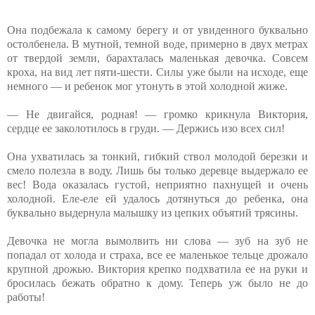
Она подбежала к самому берегу и от увиденного буквально
остолбенела. В мутной, темной воде, примерно в двух метрах
от твердой земли, барахталась маленькая девочка. Совсем
кроха, на вид лет пяти-шести. Силы уже были на исходе, еще
немного — и ребенок мог утонуть в этой холодной жиже.
— Не двигайся, родная! — громко крикнула Виктория,
сердце ее заколотилось в груди. — Держись изо всех сил!
Она ухватилась за тонкий, гибкий ствол молодой березки и
смело полезла в воду. Лишь бы только деревце выдержало ее
вес! Вода оказалась густой, неприятно пахнущей и очень
холодной. Еле-еле ей удалось дотянуться до ребенка, она
буквально выдернула малышку из цепких объятий трясины.
Девочка не могла вымолвить ни слова — зуб на зуб не
попадал от холода и страха, все ее маленькое тельце дрожало
крупной дрожью. Виктория крепко подхватила ее на руки и
бросилась бежать обратно к дому. Теперь уж было не до
работы!