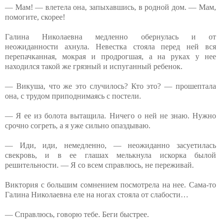
— Мам! — влетела она, запыхавшись, в родной дом. — Мам,
помогите, скорее!
Галина Николаевна медленно обернулась и от
неожиданности ахнула. Невестка стояла перед ней вся
перепачканная, мокрая и продрогшая, а на руках у нее
находился такой же грязный и испуганный ребенок.
— Викуша, что же это случилось? Кто это? — прошептала
она, с трудом приподнимаясь с постели.
— Я ее из болота вытащила. Ничего о ней не знаю. Нужно
срочно согреть, а я уже сильно опаздываю.
— Иди, иди, немедленно, — неожиданно засуетилась
свекровь, и в ее глашах мелькнула искорка былой
решительности. — Я со всем справлюсь, не переживай.
Виктория с большим сомнением посмотрела на нее. Сама-то
Галина Николаевна еле на ногах стояла от слабости…
— Справлюсь, говорю тебе. Беги быстрее.