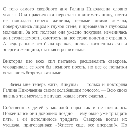
С того самого скорбного дня Галина Николаевна словно
угасла. Она практически перестала принимать пищу, почти
не покидала своего жилища, целыми днями лежала,
повернувшись лицом к глухой стене, и пребывала в глубоком
молчании. За эти полгода она ужасно похудела, изменилась
до неузнаваемости, смотреть на нее стало поистине страшно.
А ведь раньше это была крепкая, полная жизненных сил и
энергии женщина, статная и решительная.
Виктория изо всех сил пыталась расшевелить свекровь,
уговаривала ее хотя бы немного поесть, но все ее попытки
оставались безрезультатными.
— Зачем мне теперь жить, Викуша? — только и повторяла
Галина Николаевна своим ослабевшим голосом. — Всю свою
жизнь я так мечтала о внуках, ждала этого счастья…
Собственных детей у молодой пары так и не появилось.
Поженились они довольно поздно — ему было уже тридцать
пять, а ей исполнилось тридцать. Свекровь всегда их
утешала, приговаривая: «Успеете еще, все впереди!». Но