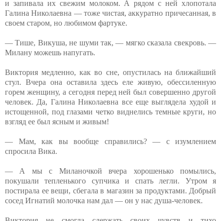
и запивала их свежим молоком. А рядом с ней хлопотала
Галина Николаевна — тоже чистая, аккуратно причесанная, в
своем старом, но любимом фартуке.
— Тише, Викуша, не шуми так, — мягко сказала свекровь. —
Милану можешь напугать.
Виктория медленно, как во сне, опустилась на ближайший
стул. Вчера она оставила здесь еле живую, обессиленную
горем женщину, а сегодня перед ней был совершенно другой
человек. Да, Галина Николаевна все еще выглядела худой и
истощенной, под глазами четко виднелись темные круги, но
взгляд ее был ясным и живым!
— Мам, как вы вообще справились? — с изумлением
спросила Вика.
— А мы с Миланочкой вчера хорошенько помылись,
покушали тепленького супчика и спать легли. Утром я
постирала ее вещи, сбегала в магазин за продуктами. Добрый
сосед Игнатий молочка нам дал — он у нас душа-человек.
Виктория не смогла сдержать своих чувств и тихо