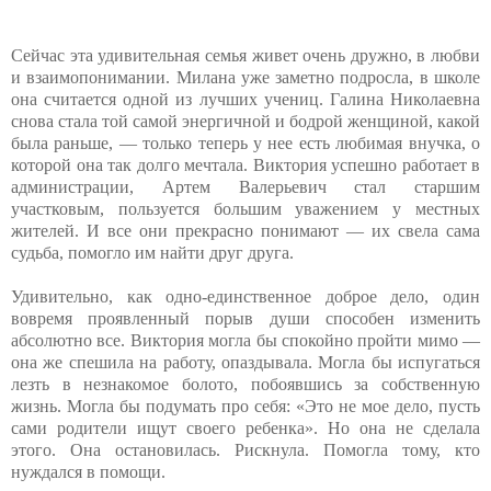
Сейчас эта удивительная семья живет очень дружно, в любви
и взаимопонимании. Милана уже заметно подросла, в школе
она считается одной из лучших учениц. Галина Николаевна
снова стала той самой энергичной и бодрой женщиной, какой
была раньше, — только теперь у нее есть любимая внучка, о
которой она так долго мечтала. Виктория успешно работает в
администрации, Артем Валерьевич стал старшим
участковым, пользуется большим уважением у местных
жителей. И все они прекрасно понимают — их свела сама
судьба, помогло им найти друг друга.
Удивительно, как одно-единственное доброе дело, один
вовремя проявленный порыв души способен изменить
абсолютно все. Виктория могла бы спокойно пройти мимо —
она же спешила на работу, опаздывала. Могла бы испугаться
лезть в незнакомое болото, побоявшись за собственную
жизнь. Могла бы подумать про себя: «Это не мое дело, пусть
сами родители ищут своего ребенка». Но она не сделала
этого. Она остановилась. Рискнула. Помогла тому, кто
нуждался в помощи.