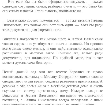
— Вот если бы вы были официально замужем, — сказал
однажды сотрудник опеки, разбирая бумаги, — это было бы
серьезным плюсом. Стабильность, понимаете ли.
— Вам нужно срочно пожениться, — тут же заявила Галина
Николаевна, как только они остались одни. — Хотя бы ради
этих документов, для формальности.
Виктория покраснела как маков цвет, а Артем Валерьевич
только сдержанно улыбнулся и покачал головой. Но прошло
всего лишь около месяца, и они действительно официально
расписались в местном загсе. Конечно же, только ради
документов, для видимости. По крайней мере, так в тот
момент думала сама Виктория.
Целый долгий год они все вместе боролись за право
воспитывать маленькую Милану. Сотрудники опеки словно
специально тянули время, создавая различные препятствия. А
девочка в это время жила в местном детском доме и очень
скучала по своему временному дому. Каждые выходные
Виктория и Артем Валерьевич навещали ее, привозили
гостинцы, а Галина Николаевна всегда передавала с ними
свои пирожки и теплые вещи, связанные своими руками.