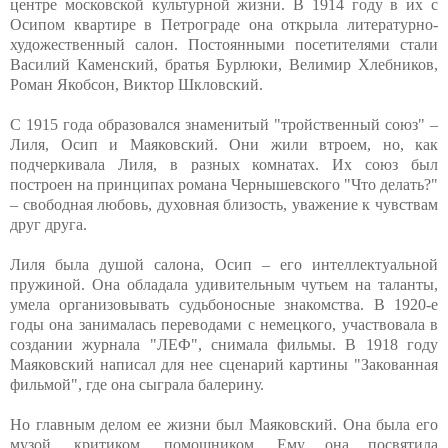
центре московской культурной жизни. В 1914 году в их с
Осипом квартире в Петрограде она открыла литературно-
художественный салон. Постоянными посетителями стали
Василий Каменский, братья Бурлюки, Велимир Хлебников,
Роман Якобсон, Виктор Шкловский.
С 1915 года образовался знаменитый "тройственный союз" –
Лиля, Осип и Маяковский. Они жили втроем, но, как
подчеркивала Лиля, в разных комнатах. Их союз был
построен на принципах романа Чернышевского "Что делать?"
– свободная любовь, духовная близость, уважение к чувствам
друг друга.
Лиля была душой салона, Осип – его интеллектуальной
пружиной. Она обладала удивительным чутьем на таланты,
умела организовывать судьбоносные знакомства. В 1920-е
годы она занималась переводами с немецкого, участвовала в
создании журнала "ЛЕФ", снимала фильмы. В 1918 году
Маяковский написал для нее сценарий картины "Закованная
фильмой", где она сыграла балерину.
Но главным делом ее жизни был Маяковский. Она была его
музой, критиком, помощником. Ему она посвятила