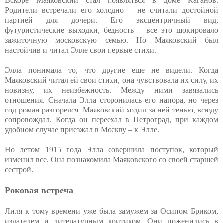
Вскоре Маяковский стал появляться в доме Каганов.
Родители встречали его холодно – не считали достойной
партией для дочери. Его эксцентричный вид,
футуристические выходки, бедность – все это шокировало
зажиточную московскую семью. Но Маяковский был
настойчив и читал Элле свои первые стихи.
Элла понимала то, что другие еще не видели. Когда
Маяковский читал ей свои стихи, она чувствовала их силу, их
новизну, их неизбежность. Между ними завязались
отношения. Сначала Элла сторонилась его напора, но через
год роман разгорелся. Маяковский ходил за ней тенью, всюду
сопровождал. Когда он переехал в Петроград, при каждом
удобном случае приезжал в Москву – к Элле.
Но летом 1915 года Элла совершила поступок, который
изменил все. Она познакомила Маяковского со своей старшей
сестрой.
Роковая встреча
Лиля к тому времени уже была замужем за Осипом Бриком,
издателем и литературным критиком. Они поженились в