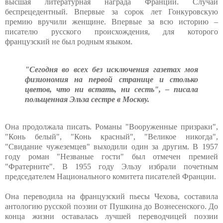
высшая литературная награда Франции. Случай
беспрецедентный. Впервые за сорок лет Гонкуровскую
премию вручили женщине. Впервые за всю историю –
писателю русского происхождения, для которого
французский не был родным языком.
"Сегодня во всех без исключения газетах моя
физиономия на первой странице и столько
цветов, что ни встать, ни сесть", – писала
польщенная Эльза сестре в Москву.
Она продолжала писать. Романы "Вооруженные призраки",
"Конь белый", "Конь красный", "Великое никогда",
"Свидание чужеземцев" выходили один за другим. В 1957
году роман "Незваные гости" был отмечен премией
"Фратерните". В 1955 году Эльзу избрали почетным
председателем Национального комитета писателей Франции.
Она переводила на французский пьесы Чехова, составила
антологию русской поэзии от Пушкина до Вознесенского. До
конца жизни оставалась лучшей переводчицей поэзии