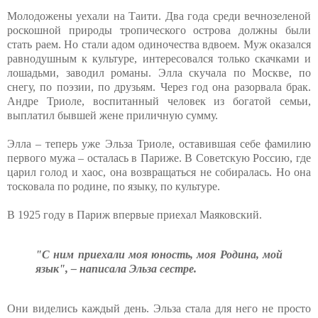
Молодожены уехали на Таити. Два года среди вечнозеленой
роскошной природы тропического острова должны были
стать раем. Но стали адом одиночества вдвоем. Муж оказался
равнодушным к культуре, интересовался только скачками и
лошадьми, заводил романы. Элла скучала по Москве, по
снегу, по поэзии, по друзьям. Через год она разорвала брак.
Андре Триоле, воспитанный человек из богатой семьи,
выплатил бывшей жене приличную сумму.
Элла – теперь уже Эльза Триоле, оставившая себе фамилию
первого мужа – осталась в Париже. В Советскую Россию, где
царил голод и хаос, она возвращаться не собиралась. Но она
тосковала по родине, по языку, по культуре.
В 1925 году в Париж впервые приехал Маяковский.
"С ним приехали моя юность, моя Родина, мой
язык", – написала Эльза сестре.
Они виделись каждый день. Эльза стала для него не просто