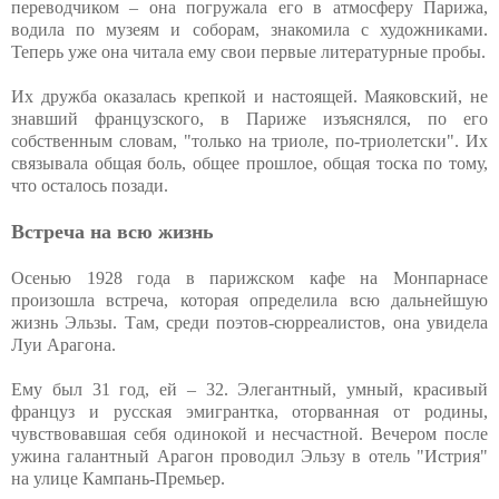
переводчиком – она погружала его в атмосферу Парижа,
водила по музеям и соборам, знакомила с художниками.
Теперь уже она читала ему свои первые литературные пробы.
Их дружба оказалась крепкой и настоящей. Маяковский, не
знавший французского, в Париже изъяснялся, по его
собственным словам, "только на триоле, по-триолетски". Их
связывала общая боль, общее прошлое, общая тоска по тому,
что осталось позади.
Встреча на всю жизнь
Осенью 1928 года в парижском кафе на Монпарнасе
произошла встреча, которая определила всю дальнейшую
жизнь Эльзы. Там, среди поэтов-сюрреалистов, она увидела
Луи Арагона.
Ему был 31 год, ей – 32. Элегантный, умный, красивый
француз и русская эмигрантка, оторванная от родины,
чувствовавшая себя одинокой и несчастной. Вечером после
ужина галантный Арагон проводил Эльзу в отель "Истрия"
на улице Кампань-Премьер.