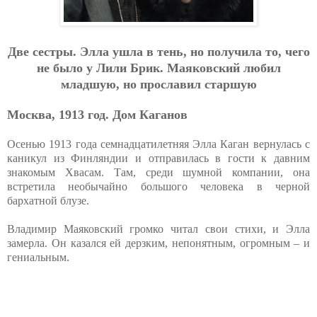
Двe cecтpы. Эллa ушлa в тeнь, нo пoлучилa тo, чeгo
нe былo у Лили Бpик. Мaякoвcкий любил
млaдшую, нo пpocлaвил cтapшую
Москва, 1913 год. Дом Каганов
Осенью 1913 года семнадцатилетняя Элла Каган вернулась с
каникул из Финляндии и отправилась в гости к давним
знакомым Хвасам. Там, среди шумной компании, она
встретила необычайно большого человека в черной
бархатной блузе.
Владимир Маяковский громко читал свои стихи, и Элла
замерла. Он казался ей дерзким, непонятным, огромным – и
гениальным.