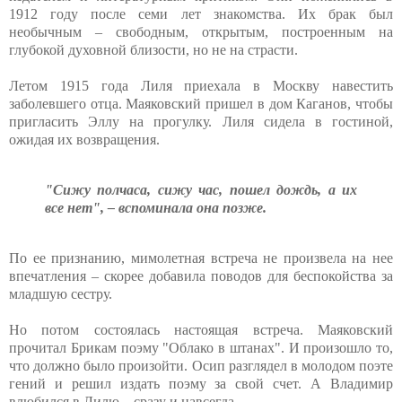
1912 году после семи лет знакомства. Их брак был
необычным – свободным, открытым, построенным на
глубокой духовной близости, но не на страсти.
Летом 1915 года Лиля приехала в Москву навестить
заболевшего отца. Маяковский пришел в дом Каганов, чтобы
пригласить Эллу на прогулку. Лиля сидела в гостиной,
ожидая их возвращения.
"Сижу полчаса, сижу час, пошел дождь, а их
все нет", – вспоминала она позже.
По ее признанию, мимолетная встреча не произвела на нее
впечатления – скорее добавила поводов для беспокойства за
младшую сестру.
Но потом состоялась настоящая встреча. Маяковский
прочитал Брикам поэму "Облако в штанах". И произошло то,
что должно было произойти. Осип разглядел в молодом поэте
гений и решил издать поэму за свой счет. А Владимир
влюбился в Лилю – сразу и навсегда.