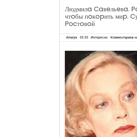
Людмилa Caвeльeвa. Po
чтoбы пoкopить миp. 
Pocтoвoй
Amalya
05:55
Интересно
Комментариев н