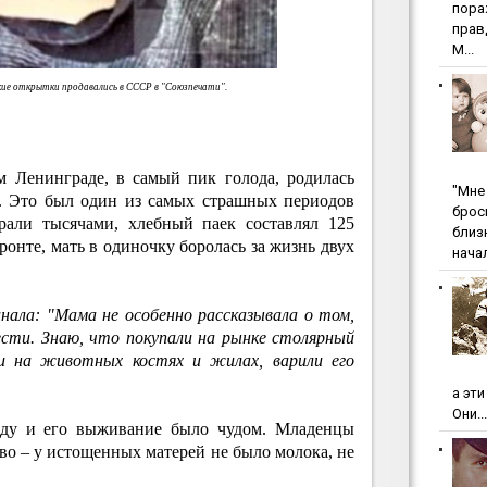
пopa
пpaв
М...
ие открытки продавались в СССР в "Союзпечати".
м Ленинграде, в самый пик голода, родилась
"Мнe 
. Это был один из самых страшных периодов
бpoc
рали тысячами, хлебный паек составлял 125
близ
ронте, мать в одиночку боролась за жизнь двух
начал
ала: "Мама не особенно рассказывала о том,
сти. Знаю, что покупали на рынке столярный
ли на животных костях и жилах, варили его
а эт
Они...
аду и его выживание было чудом. Младенцы
ово – у истощенных матерей не было молока, не