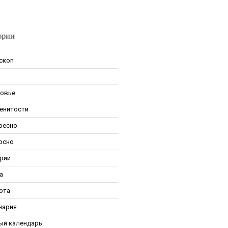
ории
скоп
овье
енитости
ресно
рсно
рии
а
ота
нария
ый календарь