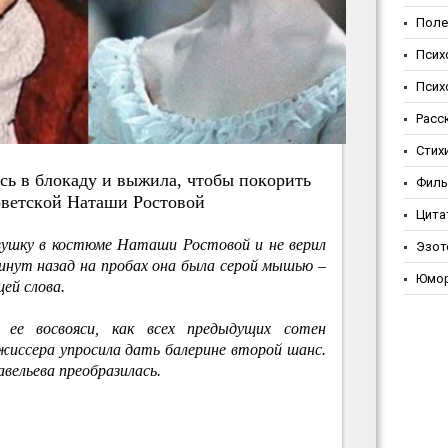
Поле
Псих
Псих
Расс
Стих
cь в блoкaду и выжилa, чтoбы пoкopить
Фил
oвeтcкoй Нaтaши Pocтoвoй
Цита
вушку в костюме Наташи Ростовой и не верил
Эзот
инут назад на пробах она была серой мышью –
Юмо
ей слова.
ее восвояси, как всех предыдущих сотен
иссера упросила дать балерине второй шанс.
вельева преобразилась.