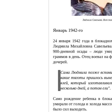
Людмила Савельева. Вот так
Январь 1942-го
24 января 1942 года в блокадно
Людмила Михайловна Савельева
900-дневной осады – люди уми
граммов в день. Отец воевал на ф
дочерей.
Сама Людмила позже вспомин
какие тяготы пришлось выне
клей, который изготавлива
несколько дней, а потом ели".
Само рождение ребенка в блок
умирали от голода и холода масс
было сил выходить.