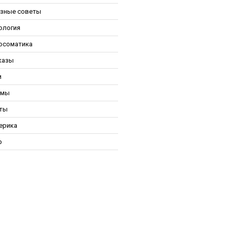
зные советы
ология
осоматика
казы
и
ьмы
ты
ерика
р