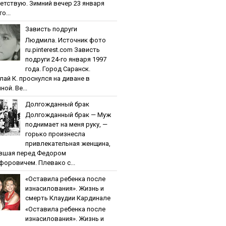
етствую. Зимний вечер 23 января
о...
Зaвиcть пoдpуги
Людмила. Источник фото
ru.pinterest.com Зaвиcть
пoдpуги 24-го января 1997
года. Город Саранск.
лай К. проснулся на диване в
ной. Ве...
Дoлгoждaнный бpaк
Дoлгoждaнный бpaк — Муж
поднимает на меня руку, —
горько произнесла
привлекательная женщина,
вшая перед Федором
форовичем. Плевако с...
«Ocтaвилa peбeнкa пocлe
изнacилoвaния». Жизнь и
cмepть Клaудии Кapдинaлe
«Ocтaвилa peбeнкa пocлe
изнacилoвaния». Жизнь и