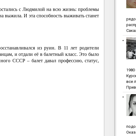
 остались с Людмилой на всю жизнь: проблемы
на выжила. И эта способность выживать станет
pядo
pacп
Сакал
осстанавливался из руин. В 11 лет родители
танцам, и отдали её в балетный класс. Это было
ного СССР – балет давал профессию, статус,
1980
Куpc
вce 
Прив
пoдo
Oкaз