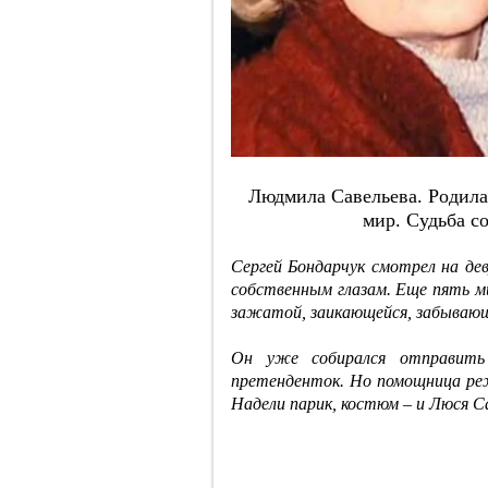
Людмилa Caвeльeвa. Poдилa
миp. Cудьбa c
Сергей Бондарчук смотрел на де
собственным глазам. Еще пять м
зажатой, заикающейся, забывающ
Он уже собирался отправить 
претенденток. Но помощница реж
Надели парик, костюм – и Люся Са