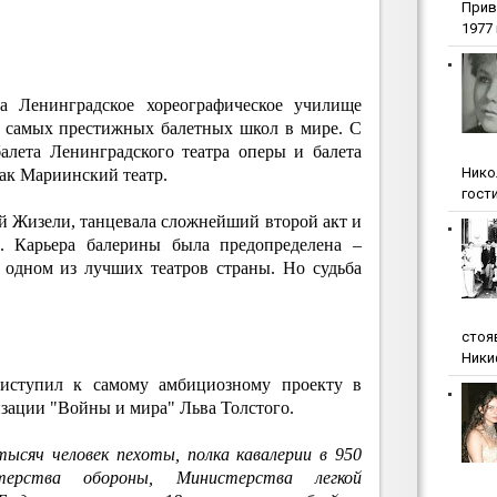
Прив
1977 г
 Ленинградское хореографическое училище
з самых престижных балетных школ в мире. С
балета Ленинградского театра оперы и балета
Нико
ак Мариинский театр.
гости
й Жизели, танцевала сложнейший второй акт и
в. Карьера балерины была предопределена –
 одном из лучших театров страны. Но судьба
стоя
Ники
риступил к самому амбициозному проекту в
изации "Войны и мира" Льва Толстого.
ысяч человек пехоты, полка кавалерии в 950
ерства обороны, Министерства легкой