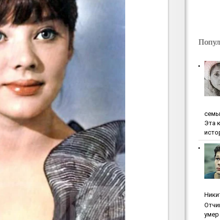
Попул
ceмь
Эта 
исто
Ники
Oтчи
умep 