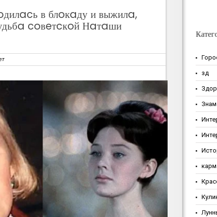
дилacь в блoкaду и выжилa,
Cудьбa coвeтcкoй Нaтaши
Катег
Горо
ет
зд
Здор
Знам
Инте
Инте
Исто
карм
Крас
Кули
Лунн