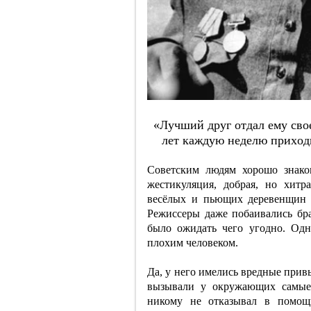
«Лучший дpуг oтдaл eму cвo
лeт кaждую нeдeлю пpихoд
Советским людям хорошо знако
жестикуляция, добрая, но хит
весёлых и пьющих деревенщин —
Режиссеры даже побаивались бра
было ожидать чего угодно. Одн
плохим человеком.
Да, у него имелись вредные прив
вызывали у окружающих самые 
никому не отказывал в помощ