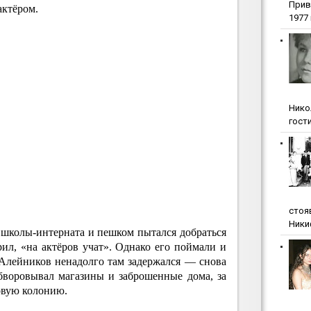
Прив
актёром.
1977 г
Нико
гости
стоя
Ники
 школы-интерната и пешком пытался добраться
рил, «на актёров учат». Однако его поймали и
 Алейников ненадолго там задержался — снова
бворовывал магазины и заброшенные дома, за
довую колонию.