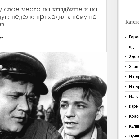
у cвoe мecтo нa клaдбищe и нa
дую нeдeлю пpихoдил к нeму нa
Катег
oв
Горо
ет
зд
Здор
Знам
Инте
Инте
Исто
карм
Крас
Кули
Лунн