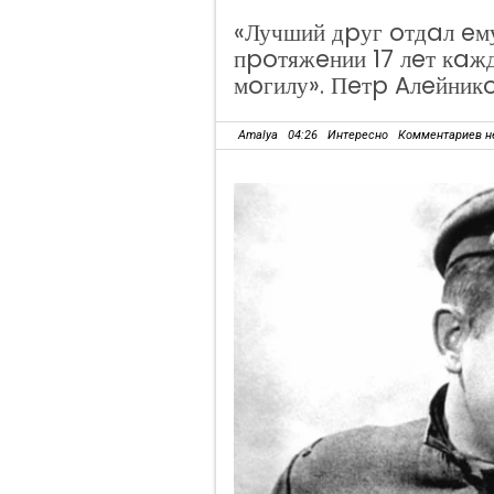
«Лучший дpуг oтдaл eм
пpoтяжeнии 17 лeт кaж
мoгилу». Пeтp Aлeйник
Amalya
04:26
Интересно
Комментариев н