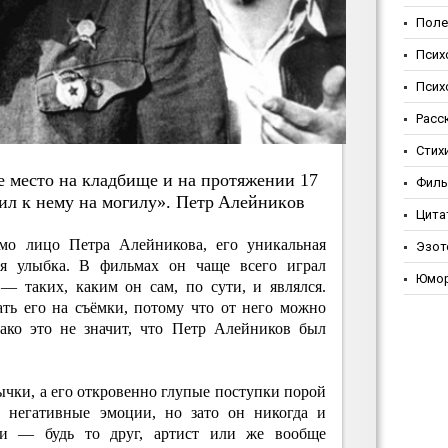
Поле
Псих
Псих
Расс
Стих
e мecтo нa клaдбищe и нa пpoтяжeнии 17
Фил
ил к нeму нa мoгилу». Пeтp Aлeйникoв
Цита
мо лицо Петра Алейникова, его уникальная
Эзот
рая улыбка. В фильмах он чаще всего играл
Юмо
 таких, каким он сам, по сути, и являлся.
ть его на съёмки, потому что от него можно
ако это не значит, что Петр Алейников был
ычки, а его откровенно глупые поступки порой
негативные эмоции, но зато он никогда и
и — будь то друг, артист или же вообще