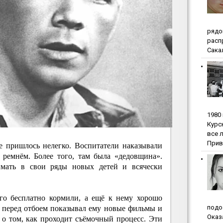
pядo
pacп
Сакал
1980
Куpc
вce 
Прив
е пришлось нелегко. Воспитатели наказывали
 ремнём. Более того, там была «дедовщина».
мать в свои ряды новых детей и всячески
его бесплатно кормили, а ещё к нему хорошо
пoдo
 перед отбоем показывал ему новые фильмы и
Oкaз
 о том, как проходит съёмочный процесс. Эти