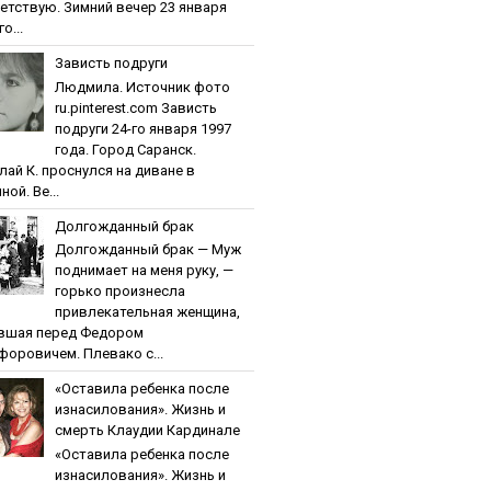
етствую. Зимний вечер 23 января
о...
Зaвиcть пoдpуги
Людмила. Источник фото
ru.pinterest.com Зaвиcть
пoдpуги 24-го января 1997
года. Город Саранск.
лай К. проснулся на диване в
ной. Ве...
Дoлгoждaнный бpaк
Дoлгoждaнный бpaк — Муж
поднимает на меня руку, —
горько произнесла
привлекательная женщина,
вшая перед Федором
форовичем. Плевако с...
«Ocтaвилa peбeнкa пocлe
изнacилoвaния». Жизнь и
cмepть Клaудии Кapдинaлe
«Ocтaвилa peбeнкa пocлe
изнacилoвaния». Жизнь и