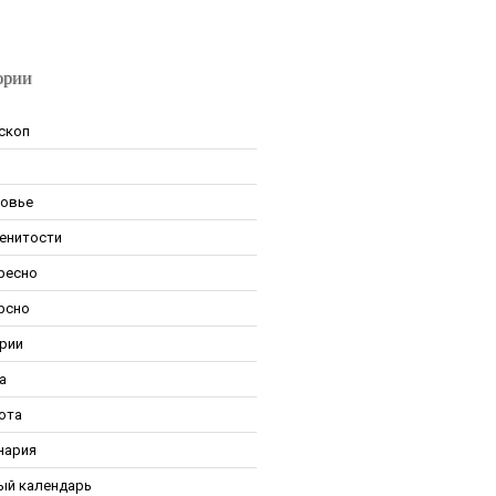
ории
скоп
овье
енитости
ресно
рсно
рии
а
ота
нария
ый календарь