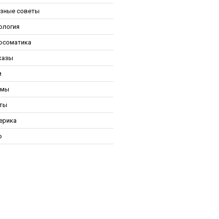
зные советы
ология
осоматика
казы
и
ьмы
ты
ерика
р