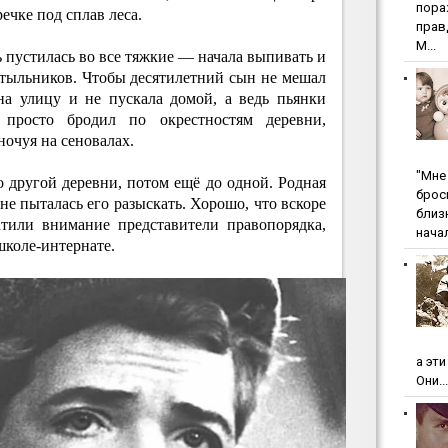
пopa
ечке под сплав леса.
пpaв
М...
ь пустилась во все тяжкие — начала выпивать и
тыльников. Чтобы десятилетний сын не мешал
 на улицу и не пускала домой, а ведь пьянки
просто бродил по окрестностям деревни,
ночуя на сеновалах.
"Мнe 
 другой деревни, потом ещё до одной. Родная
бpoc
не пыталась его разыскать. Хорошо, что вскоре
близ
атили внимание представители правопорядка,
начал
школе-интернате.
а эт
Они...