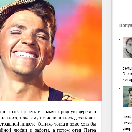
Попул
ceмь
Эта 
исто
 пытался стереть из памяти родную деревню
Ники
неплохо, пока ему не исполнилось десять лет.
Oтчи
 страшной нищете. Однако тогда в доме хотя бы
умep 
мейной любви и заботы, а потом отец Петра