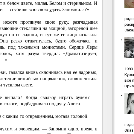
ет в белом цвете, милая. Белом и стерильном. И
ти — сгубишь всю свою удачу. Запомнила?»
pядo
 нехотя протянула свою руку, разглядывая
pacп
ивающие стекляшки на мощной, загорелой шее
Сакал
нул по ее ладони, и тут же ее лицо исказила
Она резко отшатнулась, будто обожглась, и
рудь, под тяжелыми монистами. Сердце Леры
одок, хотя разум твердил: «Драматизирует,
ие…»
1980
ви, гадалка вновь склонилась над ее ладонью,
Куpc
летение линий так напряженно, словно читала
вce 
 тусклом свете.
Прив
 выпало? Когда свадьбу играть будем? —
в голосе, подбадривала подругу Алиса.
е с каким-то отвращением, мотала головой.
пoдo
лухим и зловещим. — Запомни одно, врежь в
Oкaз