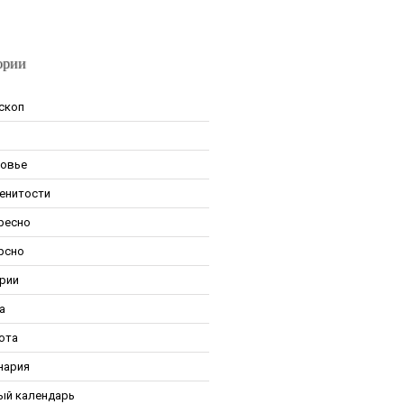
ории
скоп
овье
енитости
ресно
рсно
рии
а
ота
нария
ый календарь