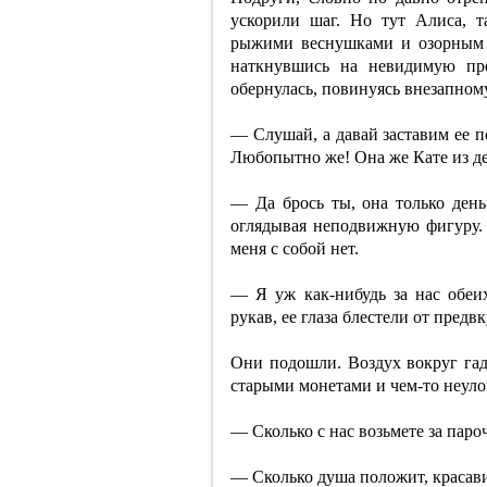
ускорили шаг. Но тут Алиса, т
рыжими веснушками и озорным ог
наткнувшись на невидимую пре
обернулась, повинуясь внезапном
— Слушай, а давай заставим ее п
Любопытно же! Она же Кате из де
— Да брось ты, она только день
оглядывая неподвижную фигуру. 
меня с собой нет.
— Я уж как-нибудь за нас обеи
рукав, ее глаза блестели от предв
Они подошли. Воздух вокруг гад
старыми монетами и чем-то неул
— Сколько с нас возьмете за пар
— Сколько душа положит, красави