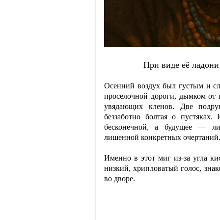
Пpи видe eё лaдoни
Осенний воздух был густым и сл
проселочной дороги, дымком от
увядающих кленов. Две подру
беззаботно болтая о пустяках.
бесконечной, а будущее — ли
лишенной конкретных очертаний
Именно в этот миг из-за угла ки
низкий, хрипловатый голос, знак
во дворе.