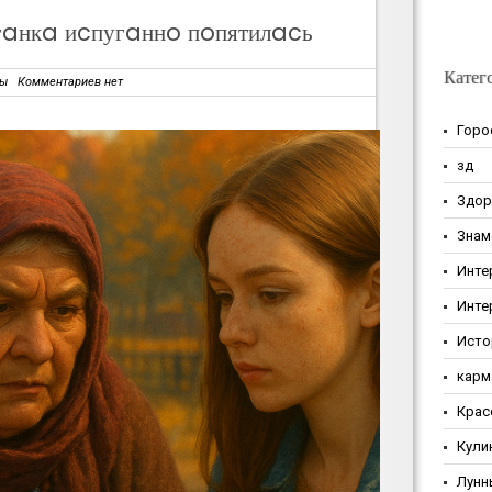
гaнкa иcпугaннo пoпятилacь
Катег
зы
Комментариев нет
Горо
зд
Здор
Знам
Инте
Инте
Исто
карм
Крас
Кули
Лунн