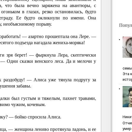
а, что была вечно заряжена на авантюры, с
оньком в глазах, резко остановилась, будто
граду. Ее будто окликнули по имени. Она
у, необъяснимому порыву.
Попул
оработать! — азартно прошептала она Лере. —
сятого подъезда нагадала жениха-моряка!
ги зря берет! — фыркнула Лера, скептически
— Одни сказки венского леса. Да и мелочи у
ceмь
Эта 
исто
х раздобуду! — Алиса уже тянула подругу за
кушения забавы.
алки был густым и тяжелым, пахнет травами,
овимо чужим, кочевым.
очку? — бойко спросила Алиса.
Ники
Oтчи
умep 
ца, — женщина лениво протянула ладонь, и ее