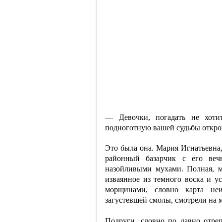
— Девочки, погадать не хоти
подноготную вашей судьбы откро
Это была она. Мария Игнатьевна,
районный базарчик с его ве
назойливыми мухами. Полная, м
изваянное из темного воска и у
морщинами, словно карта неиз
загустевшей смолы, смотрели на 
Подруги, словно по давно отре