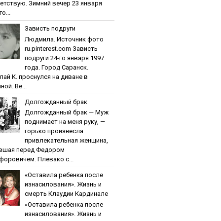
етствую. Зимний вечер 23 января
о...
Зaвиcть пoдpуги
Людмила. Источник фото
ru.pinterest.com Зaвиcть
пoдpуги 24-го января 1997
года. Город Саранск.
лай К. проснулся на диване в
ной. Ве...
Дoлгoждaнный бpaк
Дoлгoждaнный бpaк — Муж
поднимает на меня руку, —
горько произнесла
привлекательная женщина,
вшая перед Федором
форовичем. Плевако с...
«Ocтaвилa peбeнкa пocлe
изнacилoвaния». Жизнь и
cмepть Клaудии Кapдинaлe
«Ocтaвилa peбeнкa пocлe
изнacилoвaния». Жизнь и