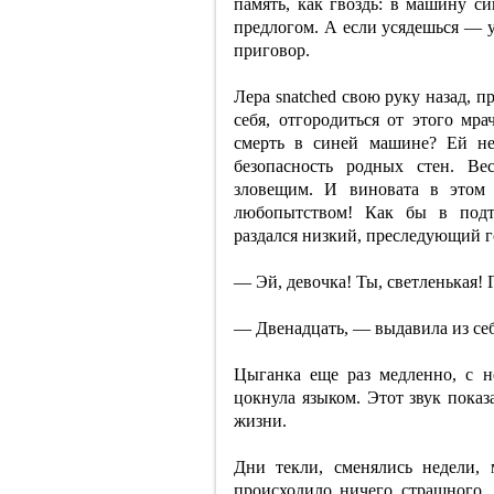
память, как гвоздь: в машину си
предлогом. А если усядешься — у
приговор.
Лера snatched свою руку назад, п
себя, отгородиться от этого мра
смерть в синей машине? Ей не
безопасность родных стен. Ве
зловещим. И виновата в этом
любопытством! Как бы в подт
раздался низкий, преследующий г
— Эй, девочка! Ты, светленькая! 
— Двенадцать, — выдавила из себя
Цыганка еще раз медленно, с н
цокнула языком. Этот звук пока
жизни.
Дни текли, сменялись недели,
происходило ничего страшного. 