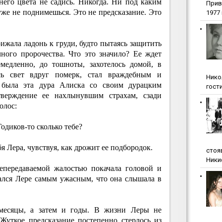
него цвета не садись. Никогда. Ни под каким
Прив
же не поднимешься. Это не предсказание. Это
1977 г
рижала ладонь к груди, будто пытаясь защитить
чного пророчества. Что это значило? Ее ждет
медленно, до тошноты, захотелось домой, в
сь свет вдруг померк, стал враждебным и
Нико
 была эта дура Алиска со своим дурацким
гости
верждение ее нахлынувшим страхам, сзади
олос:
Годиков-то сколько тебе?
 Лера, чувствуя, как дрожит ее подбородок.
стоя
Ники
епередаваемой жалостью покачала головой и
зался Лере самым ужасным, что она слышала в
 месяцы, а затем и годы. В жизни Леры не
Жуткое предсказание постепенно стерлось из