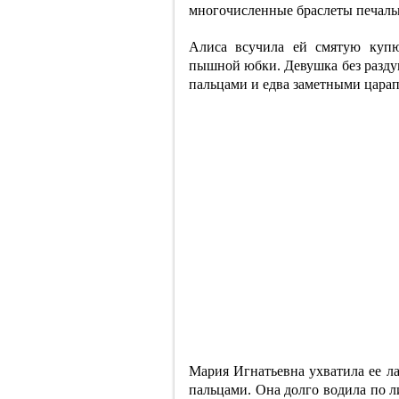
многочисленные браслеты печаль
Алиса всучила ей смятую купю
пышной юбки. Девушка без разду
пальцами и едва заметными царап
Мария Игнатьевна ухватила ее л
пальцами. Она долго водила по л