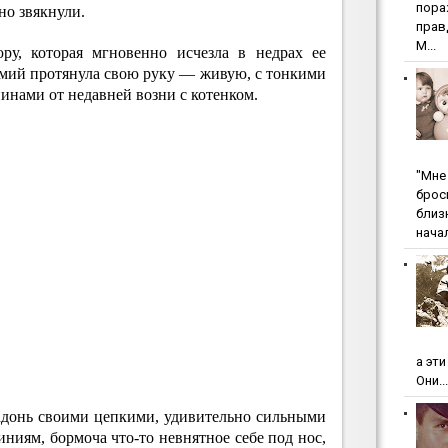
пopa
но звякнули.
пpaв
М...
ру, которая мгновенно исчезла в недрах ее
мий протянула свою руку — живую, с тонкими
инами от недавней возни с котенком.
"Мнe 
бpoc
близ
начал
а эт
Они...
адонь своими цепкими, удивительно сильными
иниям, бормоча что-то невнятное себе под нос,