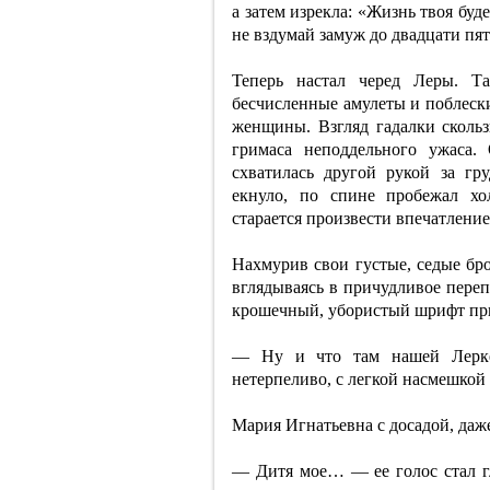
а затем изрекла: «Жизнь твоя буд
не вздумай замуж до двадцати пя
Теперь настал черед Леры. Та
бесчисленные амулеты и поблеск
женщины. Взгляд гадалки скольз
гримаса неподдельного ужаса. 
схватилась другой рукой за г
екнуло, по спине пробежал хол
старается произвести впечатлен
Нахмурив свои густые, седые бро
вглядываясь в причудливое переп
крошечный, убористый шрифт при
— Ну и что там нашей Лерке
нетерпеливо, с легкой насмешкой 
Мария Игнатьевна с досадой, даж
— Дитя мое… — ее голос стал г