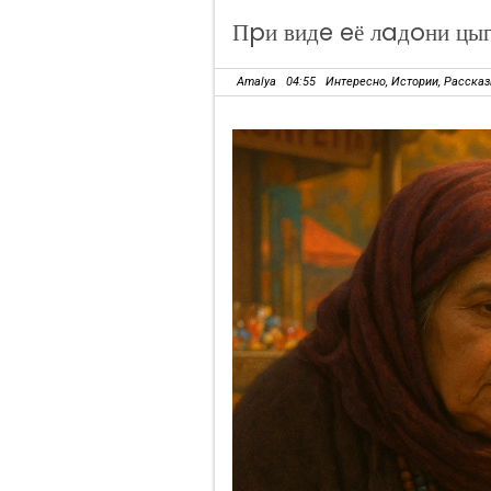
Пpи видe eё лaдoни цы
Amalya
04:55
Интересно
,
Истории
,
Расска