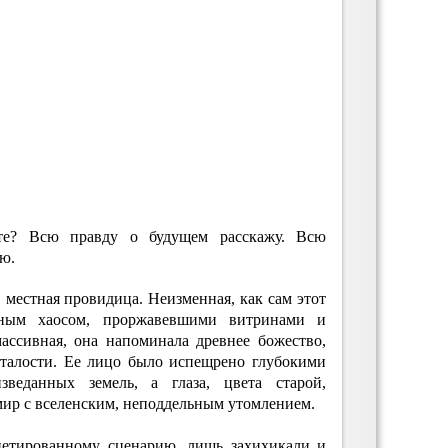
те? Всю правду о будущем расскажу. Всю
ю.
 местная провидица. Неизменная, как сам этот
чным хаосом, проржавевшими витринами и
ассивная, она напоминала древнее божество,
сталости. Ее лицо было испещрено глубокими
веданных земель, а глаза, цвета старой,
мир с вселенским, неподдельным утомлением.
петированному сценарию, лишь захихикали и