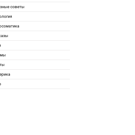
зные советы
ология
осоматика
казы
и
ьмы
ты
ерика
р