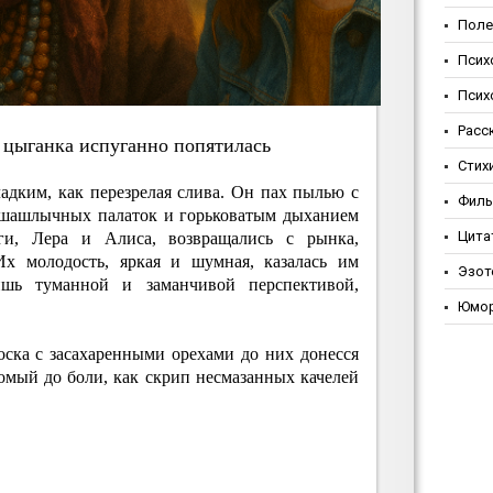
Поле
Псих
Псих
Расс
 цыгaнкa иcпугaннo пoпятилacь
Стих
адким, как перезрелая слива. Он пах пылью с
Фил
 шашлычных палаток и горьковатым дыханием
Цита
ги, Лера и Алиса, возвращались с рынка,
 Их молодость, яркая и шумная, казалась им
Эзот
шь туманной и заманчивой перспективой,
.
Юмо
оска с засахаренными орехами до них донесся
омый до боли, как скрип несмазанных качелей