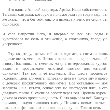
— Это наша с Алисой квартира, Артём. Наша собственность.
Та самая однушка, которую я присмотрела три года назад. Ты
же сказал, что я без тебя никто и никогда ничего не смогу. Ты
ошибался.
Я села напротив него, и впервые за все эти годы я
чувствовала не боль и унижение, а спокойную, холодную
уверенность.
— Эту квартиру, где мы сейчас находимся, я снимала лишь
первые шесть месяцев. Потом я накопила на первоначальный
взнос. Помнишь, ты смеялся, когда я интересовалась курсом
валют и программами льготной ипотеки для матерей-
одиночек? Так вот, я её получила. Под шесть процентов
годовых. Твои алименты исправно шли на половину нашего
с дочерью прожиточного минимума. Всё остальное — моя
зарплата. Она, кстати, сейчас уже не шестьдесят пять, а сто
двадцать тысяч. Я сменила работу через год. Прошла курсы,
доказала свою профпригодность. Я откладывала всё. Каждую
премию, каждую лишнюю тысячу. Никаких новых платьев,
никаких кафе, никаких спонтанных покупок. Только цель.