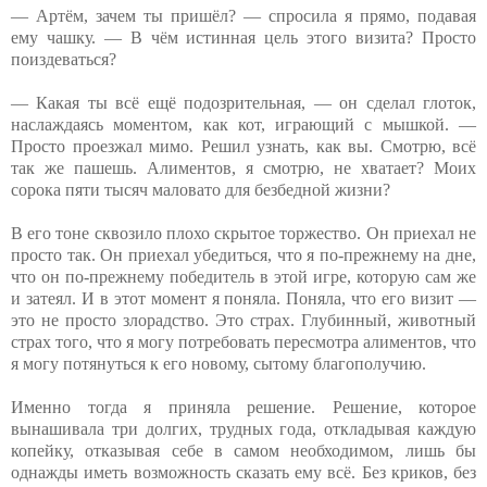
— Артём, зачем ты пришёл? — спросила я прямо, подавая
ему чашку. — В чём истинная цель этого визита? Просто
поиздеваться?
— Какая ты всё ещё подозрительная, — он сделал глоток,
наслаждаясь моментом, как кот, играющий с мышкой. —
Просто проезжал мимо. Решил узнать, как вы. Смотрю, всё
так же пашешь. Алиментов, я смотрю, не хватает? Моих
сорока пяти тысяч маловато для безбедной жизни?
В его тоне сквозило плохо скрытое торжество. Он приехал не
просто так. Он приехал убедиться, что я по-прежнему на дне,
что он по-прежнему победитель в этой игре, которую сам же
и затеял. И в этот момент я поняла. Поняла, что его визит —
это не просто злорадство. Это страх. Глубинный, животный
страх того, что я могу потребовать пересмотра алиментов, что
я могу потянуться к его новому, сытому благополучию.
Именно тогда я приняла решение. Решение, которое
вынашивала три долгих, трудных года, откладывая каждую
копейку, отказывая себе в самом необходимом, лишь бы
однажды иметь возможность сказать ему всё. Без криков, без