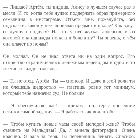
— Лишаю? Артём, ты видишь Алису в лучшем случае раз в
месяц. И то, когда тебе нужно поддержать образ примерного
семьянина в инстаграме. Ответь мне, пожалуйста, без
подсказки: какой у неё любимый предмет в школе? Как зовут
её лучшую подругу? На что у неё жуткая аллергия, из-за
которой она однажды попала в больницу? Ты знаешь, о чём
она плачет по ночам?
Он молчал. Он не знал ответа ни на один вопрос. Его
отцовство ограничивалось денежным переводом в одно и то
же число каждого месяца.
— Ты не отец, Артём. Ты — спонсор. И даже в этой роли ты
не блещешь щедростью — платишь ровно тот минимум,
который тебе назначил суд. Не больше.
— Я обеспечиваю вас! — крикнул он, теряя последние
остатки самообладания. — Я работаю как вол, чтобы…
— Чтобы купить новые часы своей молодой жене? Чтобы
съездить на Мальдивы? Да, я видела фотографии. Очень
красиво. Я рада за тебя. Ты переводишь деньги. Спасибо.