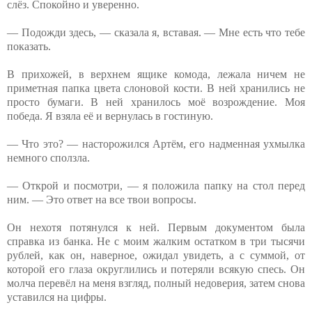
слёз. Спокойно и уверенно.
— Подожди здесь, — сказала я, вставая. — Мне есть что тебе
показать.
В прихожей, в верхнем ящике комода, лежала ничем не
приметная папка цвета слоновой кости. В ней хранились не
просто бумаги. В ней хранилось моё возрождение. Моя
победа. Я взяла её и вернулась в гостиную.
— Что это? — насторожился Артём, его надменная ухмылка
немного сползла.
— Открой и посмотри, — я положила папку на стол перед
ним. — Это ответ на все твои вопросы.
Он нехотя потянулся к ней. Первым документом была
справка из банка. Не с моим жалким остатком в три тысячи
рублей, как он, наверное, ожидал увидеть, а с суммой, от
которой его глаза округлились и потеряли всякую спесь. Он
молча перевёл на меня взгляд, полный недоверия, затем снова
уставился на цифры.