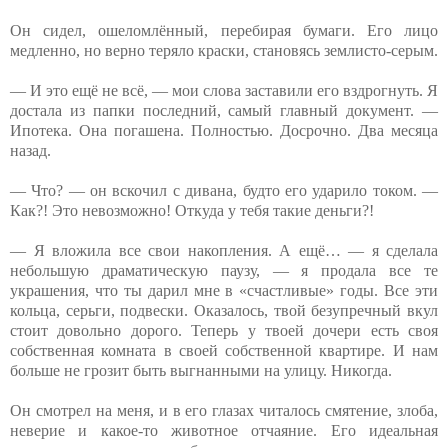
Он сидел, ошеломлённый, перебирая бумаги. Его лицо
медленно, но верно теряло краски, становясь землисто-серым.
— И это ещё не всё, — мои слова заставили его вздрогнуть. Я
достала из папки последний, самый главный документ. —
Ипотека. Она погашена. Полностью. Досрочно. Два месяца
назад.
— Что? — он вскочил с дивана, будто его ударило током. —
Как?! Это невозможно! Откуда у тебя такие деньги?!
— Я вложила все свои накопления. А ещё… — я сделала
небольшую драматическую паузу, — я продала все те
украшения, что ты дарил мне в «счастливые» годы. Все эти
кольца, серьги, подвески. Оказалось, твой безупречный вкул
стоит довольно дорого. Теперь у твоей дочери есть своя
собственная комната в своей собственной квартире. И нам
больше не грозит быть выгнанными на улицу. Никогда.
Он смотрел на меня, и в его глазах читалось смятение, злоба,
неверие и какое-то животное отчаяние. Его идеальная