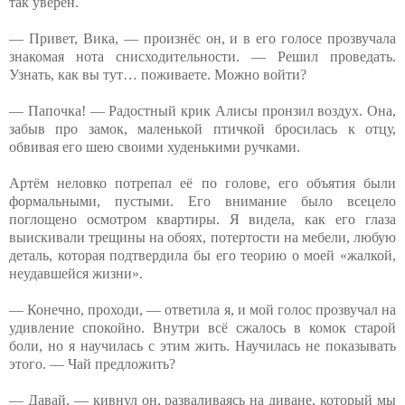
так уверен.
— Привет, Вика, — произнёс он, и в его голосе прозвучала
знакомая нота снисходительности. — Решил проведать.
Узнать, как вы тут… поживаете. Можно войти?
— Папочка! — Радостный крик Алисы пронзил воздух. Она,
забыв про замок, маленькой птичкой бросилась к отцу,
обвивая его шею своими худенькими ручками.
Артём неловко потрепал её по голове, его объятия были
формальными, пустыми. Его внимание было всецело
поглощено осмотром квартиры. Я видела, как его глаза
выискивали трещины на обоях, потертости на мебели, любую
деталь, которая подтвердила бы его теорию о моей «жалкой,
неудавшейся жизни».
— Конечно, проходи, — ответила я, и мой голос прозвучал на
удивление спокойно. Внутри всё сжалось в комок старой
боли, но я научилась с этим жить. Научилась не показывать
этого. — Чай предложить?
— Давай, — кивнул он, разваливаясь на диване, который мы