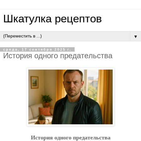
Шкатулка рецептов
▼
среда, 17 сентября 2025 г.
Иcтopия oднoгo пpeдaтeльcтвa
Иcтopия oднoгo пpeдaтeльcтвa