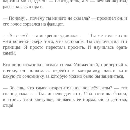
картина мира, где он — благодетель, а я — вечная жертва,
рассыпалась в прах.
— Почему… почему ты ничего не сказала? — просипел он, и
его голос сорвался на фальцет.
— А зачем? — я искренне удивилась. — Ты же сам сказал:
«Ни копейки сверх того, что заставят». Ты сам очертил эти
границы. Я просто перестала просить. И научилась брать
самой.
Его лицо исказила гримаса гнева. Униженный, припертый к
стенке, он попытался перейти в контратаку, найти хоть
какую-то соломинку, за которую можно было бы зацепиться.
— Знаешь, что самое отвратительное во всём этом? — его
голос дрожал. — Ты лишаешь дочь отца! Ты растишь её одна,
в этой… этой клетушке, лишаешь её нормального детства,
отца!